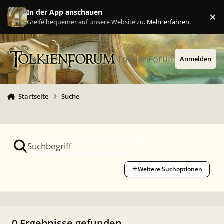
Zu Inhalt springen
In der App anschauen
×
Ig
Greife bequemer auf unsere Website zu.
Mehr erfahren
.
TolkienForum
Anmelden
Startseite
Suche
Weitere Suchoptionen
0 Ergebnisse gefunden