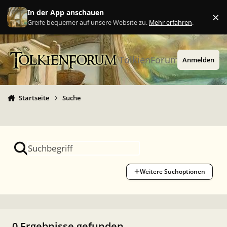
Zu Inhalt springen
In der App anschauen
×
Ig
Greife bequemer auf unsere Website zu.
Mehr erfahren
.
TolkienForum
Anmelden
Startseite
Suche
Weitere Suchoptionen
0 Ergebnisse gefunden