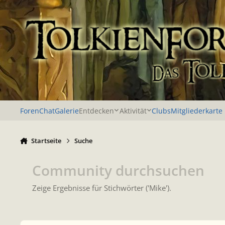
Zu Inhalt springen
Foren
Chat
Galerie
Entdecken
Aktivität
Clubs
Mitgliederkarte
Startseite
Suche
Community durchsuchen
Zeige Ergebnisse für Stichwörter ('Mike').