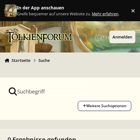
Zu Inhalt springen
In der App anschauen
×
Ig
Greife bequemer auf unsere Website zu.
Mehr erfahren
.
TolkienForum
Anmelden
Startseite
Suche
Weitere Suchoptionen
0 Ergebnisse gefunden