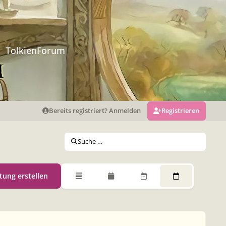
TolkienForum
Bereits registriert? Anmelden
Registrieren
Suche …
tung erstellen
Übersicht
Monatsansicht
Wochenansicht
Tagesansicht