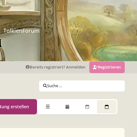
TolkienForum
Bereits registriert? Anmelden
Registrieren
Suche …
tung erstellen
Übersicht
Monatsansicht
Wochenansicht
Tagesansicht