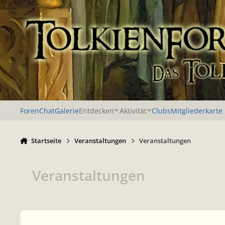
Zu Inhalt springen
Foren
Chat
Galerie
Entdecken
Aktivität
Clubs
Mitgliederkarte
Startseite
Veranstaltungen
Veranstaltungen
Veranstaltungen