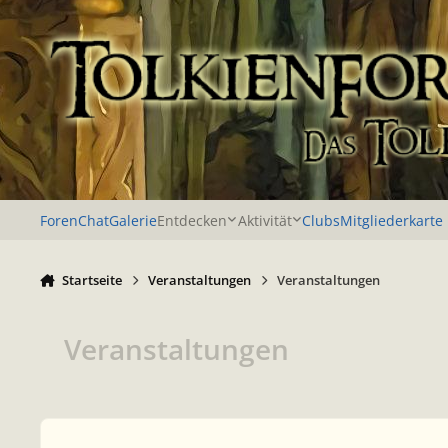
Zu Inhalt springen
Foren
Chat
Galerie
Entdecken
Aktivität
Clubs
Mitgliederkarte
Startseite
Veranstaltungen
Veranstaltungen
Veranstaltungen