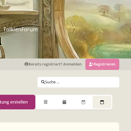
TolkienForum
Bereits registriert? Anmelden
Registrieren
Suche …
tung erstellen
Übersicht
Monatsansicht
Wochenansicht
Tagesansicht