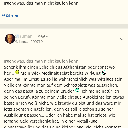
Irgendwas, das man nicht kaufen kann!
Zitieren
Ersteller-Statistik
Saruman
Mitglied
4. Januar 2007
19 J.
Irgendwas, das man nicht kaufen kann!
Schenk ihm einen Scheich aus Afghanistan oder sonst wo
her...
Mein Wick Medinait zeigt bereits Wirkung
Aber mal im Ernst: Es soll ja wahrscheinlich was Witziges sein.
Vielleicht könnte man auf dem Schrottplatz was ausgraben,
denn das passt ja zu deinem Bruder
(Ich meine natürlich
seinen Beruf). Könnte man vielleicht aus Autokleinteilen etwas
basteln? Ich weiß nicht, wie kreativ du bist und das wäre mir
jetzt spontan eingefallen, denn es soll ja schon zu seiner
Ausbildung passen... Oder ich habe mal selbst erlebt, wie
Jemand Geld verschenkt hat, in einer Metallkugel
eingeschweißt und dazu eine kleine Säge. Vielleicht könntest