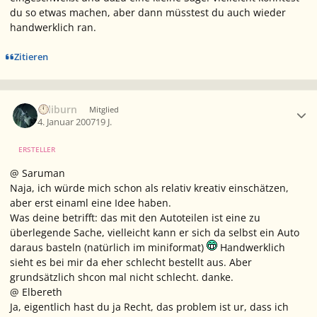
du so etwas machen, aber dann müsstest du auch wieder
handwerklich ran.
Zitieren
Ersteller-Statistik
caliburn
Mitglied
4. Januar 2007
19 J.
ERSTELLER
@ Saruman
Naja, ich würde mich schon als relativ kreativ einschätzen,
aber erst einaml eine Idee haben.
Was deine betrifft: das mit den Autoteilen ist eine zu
überlegende Sache, vielleicht kann er sich da selbst ein Auto
daraus basteln (natürlich im miniformat)
Handwerklich
sieht es bei mir da eher schlecht bestellt aus. Aber
grundsätzlich shcon mal nicht schlecht. danke.
@ Elbereth
Ja, eigentlich hast du ja Recht, das problem ist ur, dass ich