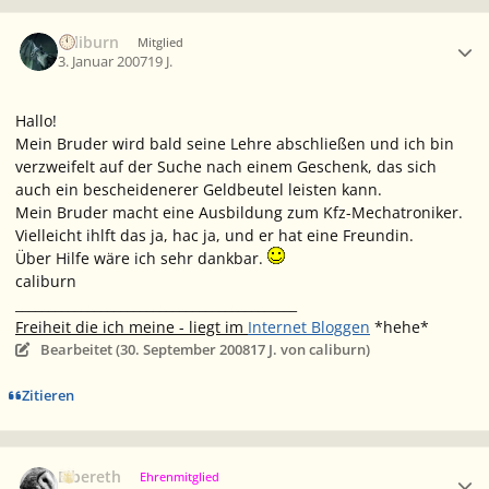
Ersteller-Statistik
caliburn
Mitglied
3. Januar 2007
19 J.
Hallo!
Mein Bruder wird bald seine Lehre abschließen und ich bin
verzweifelt auf der Suche nach einem Geschenk, das sich
auch ein bescheidenerer Geldbeutel leisten kann.
Mein Bruder macht eine Ausbildung zum Kfz-Mechatroniker.
Vielleicht ihlft das ja, hac ja, und er hat eine Freundin.
Über Hilfe wäre ich sehr dankbar.
caliburn
___________________________________________
Freiheit die ich meine - liegt im
Internet Bloggen
*hehe*
Bearbeitet (
30. September 2008
17 J.
von caliburn)
Zitieren
Ersteller-Statistik
Elbereth
Ehrenmitglied