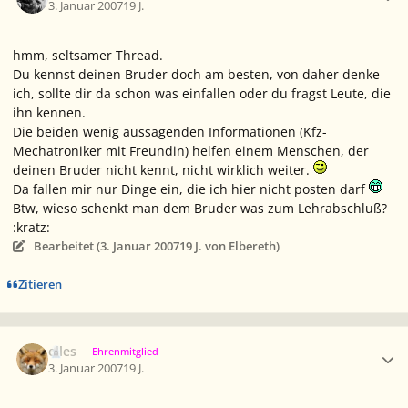
3. Januar 2007
19 J.
hmm, seltsamer Thread.
Du kennst deinen Bruder doch am besten, von daher denke
ich, sollte dir da schon was einfallen oder du fragst Leute, die
ihn kennen.
Die beiden wenig aussagenden Informationen (Kfz-
Mechatroniker mit Freundin) helfen einem Menschen, der
deinen Bruder nicht kennt, nicht wirklich weiter.
Da fallen mir nur Dinge ein, die ich hier nicht posten darf
Btw, wieso schenkt man dem Bruder was zum Lehrabschluß?
:kratz:
Bearbeitet (
3. Januar 2007
19 J.
von Elbereth)
Zitieren
Ersteller-Statistik
elles
Ehrenmitglied
3. Januar 2007
19 J.