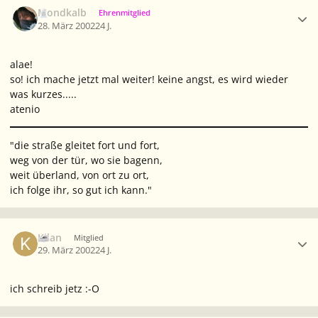
Ersteller-Statistik
Mondkalb
Ehrenmitglied
28. März 2002
24 J.
alae!
so! ich mache jetzt mal weiter! keine angst, es wird wieder
was kurzes.....
atenio
"die straße gleitet fort und fort,
weg von der tür, wo sie bagenn,
weit überland, von ort zu ort,
ich folge ihr, so gut ich kann."
Ersteller-Statistik
Kilan
Mitglied
29. März 2002
24 J.
ich schreib jetz :-O