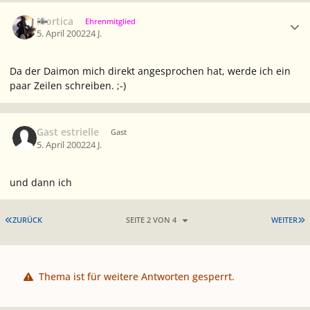
Ersteller-Statistik
Mortica
Ehrenmitglied
5. April 2002
24 J.
Da der Daimon mich direkt angesprochen hat, werde ich ein
paar Zeilen schreiben. ;-)
Gast estrielle
Gast
5. April 2002
24 J.
und dann ich
ERSTE SEITE
L
ZURÜCK
SEITE 2 VON 4
WEITER
Thema ist für weitere Antworten gesperrt.