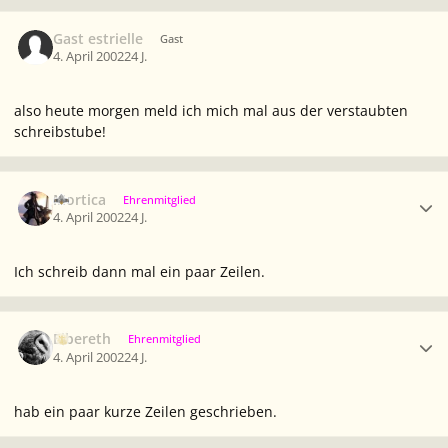
Gast estrielle
Gast
4. April 2002
24 J.
also heute morgen meld ich mich mal aus der verstaubten
schreibstube!
Ersteller-Statistik
Mortica
Ehrenmitglied
4. April 2002
24 J.
Ich schreib dann mal ein paar Zeilen.
Ersteller-Statistik
Elbereth
Ehrenmitglied
4. April 2002
24 J.
hab ein paar kurze Zeilen geschrieben.