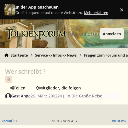
Zu Inhalt springen
In der App anschauen
×
Ig
Greife bequemer auf unsere Website zu.
Mehr erfahren
.
TolkienForum
Anmelden
Startseite
Service -:- Infos -:- News
Fragen zum Forum und 
Wer schreibt ?
Teilen
Mitglieder, die folgen
Gast Anga
26. März 2002
24 J.
in
Die Große Reise
ERSTE SEITE
L
ZURÜCK
SEITE 2 VON 4
WEITER