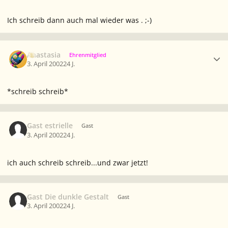
Ich schreib dann auch mal wieder was . ;-)
Ersteller-Statistik
Anastasia
Ehrenmitglied
3. April 2002
24 J.
*schreib schreib*
Gast estrielle
Gast
3. April 2002
24 J.
ich auch schreib schreib...und zwar jetzt!
Gast Die dunkle Gestalt
Gast
3. April 2002
24 J.