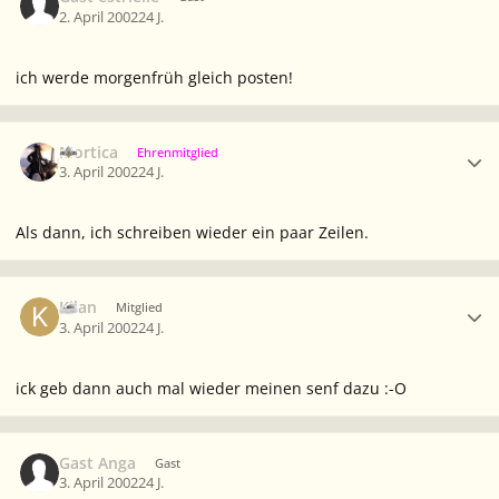
2. April 2002
24 J.
ich werde morgenfrüh gleich posten!
Ersteller-Statistik
Mortica
Ehrenmitglied
3. April 2002
24 J.
Als dann, ich schreiben wieder ein paar Zeilen.
Ersteller-Statistik
Kilan
Mitglied
3. April 2002
24 J.
ick geb dann auch mal wieder meinen senf dazu :-O
Gast Anga
Gast
3. April 2002
24 J.