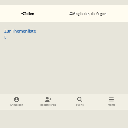
Teilen
Mitglieder, die folgen
Zur Themenliste
Heller Modus
Dunkler Modus
Systemeinstellung
Anmelden
Registrieren
Suche
Menu
Sprache
Datenschutzerklärung
Cookies
Impressum
www.TolkienForum.de
Powered by
Invision Community