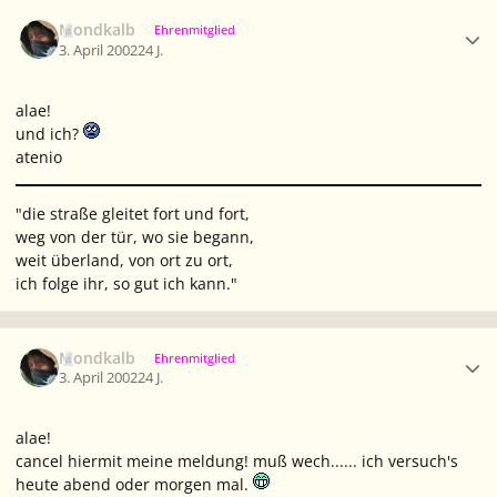
Ersteller-Statistik
Mondkalb
Ehrenmitglied
3. April 2002
24 J.
alae!
und ich?
atenio
"die straße gleitet fort und fort,
weg von der tür, wo sie begann,
weit überland, von ort zu ort,
ich folge ihr, so gut ich kann."
Ersteller-Statistik
Mondkalb
Ehrenmitglied
3. April 2002
24 J.
alae!
cancel hiermit meine meldung! muß wech...... ich versuch's
heute abend oder morgen mal.