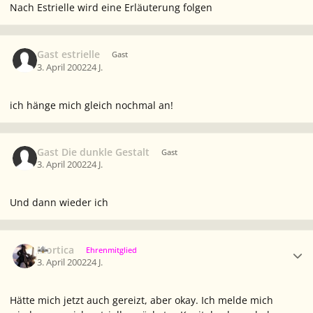
Nach Estrielle wird eine Erläuterung folgen
Gast estrielle
Gast
3. April 2002
24 J.
ich hänge mich gleich nochmal an!
Gast Die dunkle Gestalt
Gast
3. April 2002
24 J.
Und dann wieder ich
Ersteller-Statistik
Mortica
Ehrenmitglied
3. April 2002
24 J.
Hätte mich jetzt auch gereizt, aber okay. Ich melde mich