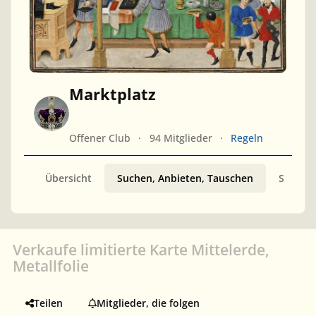
Marktplatz
Offener Club
94 Mitglieder
Regeln
Übersicht
Suchen, Anbieten, Tauschen
Sammler
Verkaufe limitierte Karte Mittelerde,
Metallfolie
Teilen
Mitglieder, die folgen