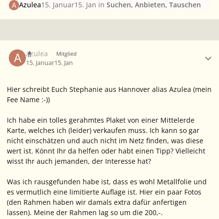
Azulea
15. Januar
15. Jan
in
Suchen, Anbieten, Tauschen
Ersteller-Statistik
Azulea
Mitglied
15. Januar
15. Jan
Hier schreibt Euch Stephanie aus Hannover alias Azulea (mein
Fee Name :-))
Ich habe ein tolles gerahmtes Plaket von einer Mittelerde
Karte, welches ich (leider) verkaufen muss. Ich kann so gar
nicht einschätzen und auch nicht im Netz finden, was diese
wert ist. Könnt Ihr da helfen oder habt einen Tipp? Vielleicht
wisst Ihr auch jemanden, der Interesse hat?
Was ich rausgefunden habe ist, dass es wohl Metallfolie und
es vermutlich eine limitierte Auflage ist. Hier ein paar Fotos
(den Rahmen haben wir damals extra dafür anfertigen
lassen). Meine der Rahmen lag so um die 200,-.