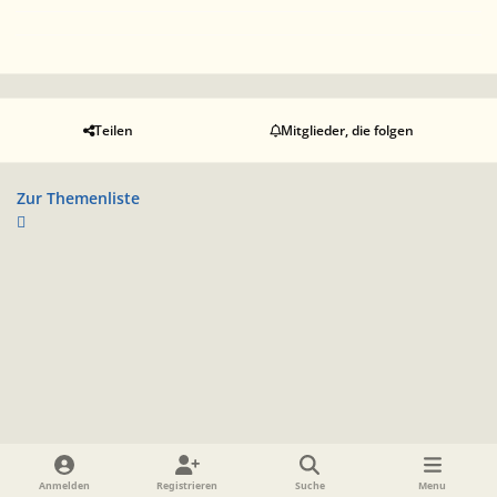
Teilen
Mitglieder, die folgen
Zur Themenliste
Heller Modus
Dunkler Modus
Systemeinstellung
Anmelden
Registrieren
Suche
Menu