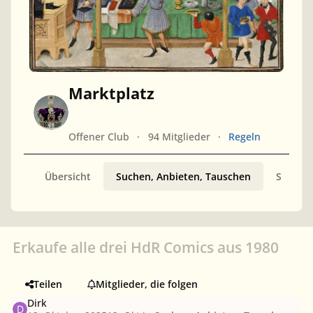
Marktplatz
Offener Club
94 Mitglieder
Regeln
Übersicht
Suchen, Anbieten, Tauschen
Sammler
Erkaufe alle drei HdR Comics aus 1980
Teilen
Mitglieder, die folgen
Dirk