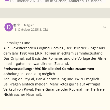
13. Oktober 2025
13. Okt
in
Suchen, Anbieten, Tauschen
Ersteller-Statistik
Dirk
Mitglied
13. Oktober 2025
13. Okt
Einmaliger Fund:
Alle 3 existierenden Original Comics „Der Herr der Ringe“ aus
dem Jahr 1980 von J.R.R. Tolkien in echtem Sammlerzustand.
Das Original, auf Basis der Romane, und die Vorlage der Filme
in sehr gutem, einwandfreiem Zustand.
Preisvorstellung: 199€ für alle drei Comics zusammen
Abholung in Basel (CH) möglich.
Zahlung via PayPal, Banküberweisung und TWINT möglich.
Bei Fragen einfach melden. Mehr Fotos gerne auf Anfrage!
Verkauf von Privat. Keine Garantie oder Rücknahme. Tierfreier
Nichtraucher Haushalt.