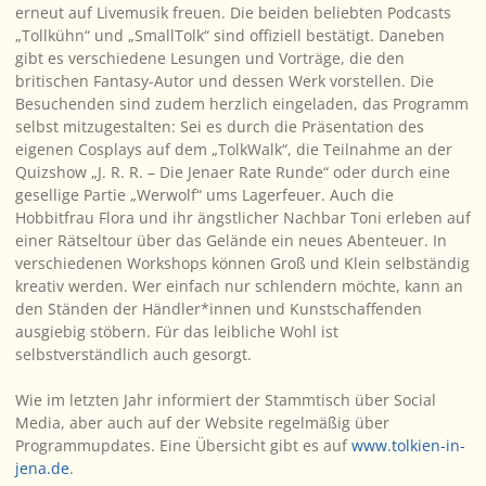
erneut auf Livemusik freuen. Die beiden beliebten Podcasts
„Tollkühn“ und „SmallTolk“ sind offiziell bestätigt. Daneben
gibt es verschiedene Lesungen und Vorträge, die den
britischen Fantasy-Autor und dessen Werk vorstellen. Die
Besuchenden sind zudem herzlich eingeladen, das Programm
selbst mitzugestalten: Sei es durch die Präsentation des
eigenen Cosplays auf dem „TolkWalk“, die Teilnahme an der
Quizshow „J. R. R. – Die Jenaer Rate Runde“ oder durch eine
gesellige Partie „Werwolf“ ums Lagerfeuer. Auch die
Hobbitfrau Flora und ihr ängstlicher Nachbar Toni erleben auf
einer Rätseltour über das Gelände ein neues Abenteuer. In
verschiedenen Workshops können Groß und Klein selbständig
kreativ werden. Wer einfach nur schlendern möchte, kann an
den Ständen der Händler*innen und Kunstschaffenden
ausgiebig stöbern. Für das leibliche Wohl ist
selbstverständlich auch gesorgt.
Wie im letzten Jahr informiert der Stammtisch über Social
Media, aber auch auf der Website regelmäßig über
Programmupdates. Eine Übersicht gibt es auf
www.tolkien-in-
jena.de
.