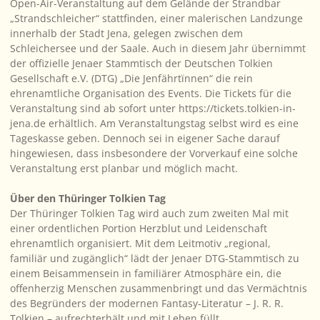
Open-Air-Veranstaltung auf dem Gelände der Strandbar
„Strandschleicher“ stattfinden, einer malerischen Landzunge
innerhalb der Stadt Jena, gelegen zwischen dem
Schleichersee und der Saale. Auch in diesem Jahr übernimmt
der offizielle Jenaer Stammtisch der Deutschen Tolkien
Gesellschaft e.V. (DTG) „Die Jenfährtїnnen“ die rein
ehrenamtliche Organisation des Events. Die Tickets für die
Veranstaltung sind ab sofort unter https://tickets.tolkien-in-
jena.de erhältlich. Am Veranstaltungstag selbst wird es eine
Tageskasse geben. Dennoch sei in eigener Sache darauf
hingewiesen, dass insbesondere der Vorverkauf eine solche
Veranstaltung erst planbar und möglich macht.
Über den Thüringer Tolkien Tag
Der Thüringer Tolkien Tag wird auch zum zweiten Mal mit
einer ordentlichen Portion Herzblut und Leidenschaft
ehrenamtlich organisiert. Mit dem Leitmotiv „regional,
familiär und zugänglich“ lädt der Jenaer DTG-Stammtisch zu
einem Beisammensein in familiärer Atmosphäre ein, die
offenherzig Menschen zusammenbringt und das Vermächtnis
des Begründers der modernen Fantasy-Literatur – J. R. R.
Tolkien – aufrechterhält und mit Leben füllt.