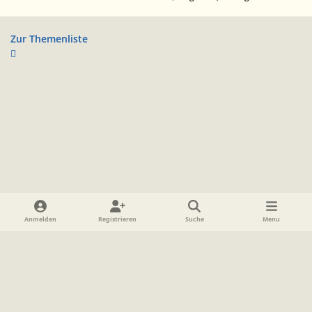
Zur Themenliste
Heller Modus
Dunkler Modus
Systemeinstellung
Anmelden
Registrieren
Suche
Menu
Sprache
Datenschutzerklärung
Cookies
Impressum
www.TolkienForum.de
Powered by
Invision Community