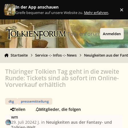
Zu Inhalt springen
In der App anschauen
×
Ig
Greife bequemer auf unsere Website zu.
Mehr erfahren
.
TolkienForum
Anmelden
Startseite
Service -:- Infos -:- News
Neuigkeiten aus der Fant
Thüringer Tolkien Tag geht in die zweite
Runde: Tickets sind ab sofort im Online-
Vorverkauf erhältlich
dtg
pressemitteilung
Teilen
Mitglieder, die folgen
wm
29. Juli 2024
2 J.
in
Neuigkeiten aus der Fantasy- und
Tolkien-Welt