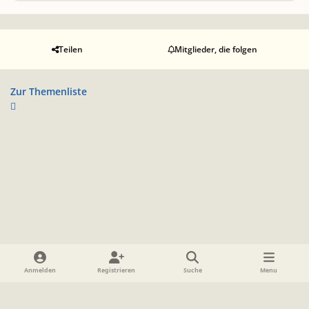
Teilen
Mitglieder, die folgen
Zur Themenliste
Heller Modus
Dunkler Modus
Systemeinstellung
Anmelden
Registrieren
Suche
Menu
Sprache
Datenschutzerklärung
Cookies
Impressum
www.TolkienForum.de
Powered by
Invision Community