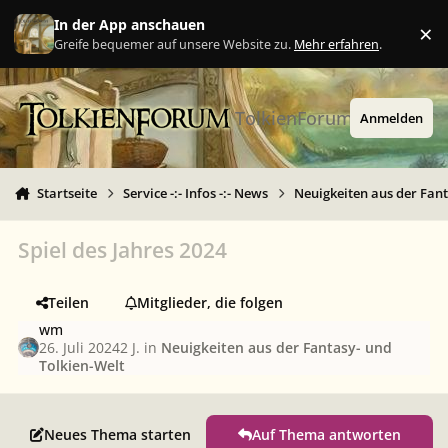
Zu Inhalt springen
In der App anschauen
×
Ig
Greife bequemer auf unsere Website zu.
Mehr erfahren
.
TolkienForum
Anmelden
Startseite
Service -:- Infos -:- News
Neuigkeiten aus der Fant
Spiel des Jahres 2024
Teilen
Mitglieder, die folgen
wm
26. Juli 2024
2 J.
in
Neuigkeiten aus der Fantasy- und
Tolkien-Welt
Neues Thema starten
Auf Thema antworten