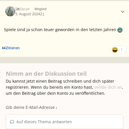
Ersteller-Statistik
Eldacar
Mitglied
5. August 2024
2 J.
Spiele sind ja schon teuer geworden in den letzten Jahren
Zitieren
1
Nimm an der Diskussion teil
Du kannst jetzt einen Beitrag schreiben und dich später
registrieren. Wenn du bereits ein Konto hast,
melde dich an
,
um den Beitrag über dein Konto zu veröffentlichen.
Auf dieses Thema antworten