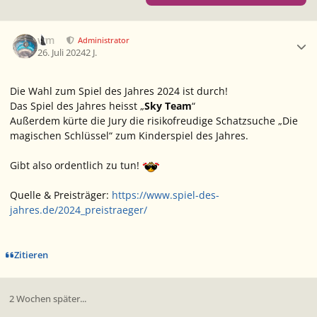
Ersteller-Statistik
wm
Administrator
26. Juli 2024
2 J.
Die Wahl zum Spiel des Jahres 2024 ist durch!
Das Spiel des Jahres heisst „
Sky Team
“
Außerdem kürte die Jury die risikofreudige Schatzsuche „Die
magischen Schlüssel“ zum Kinderspiel des Jahres.
Gibt also ordentlich zu tun!
Quelle & Preisträger:
https://www.spiel-des-
jahres.de/2024_preistraeger/
Zitieren
2 Wochen später...