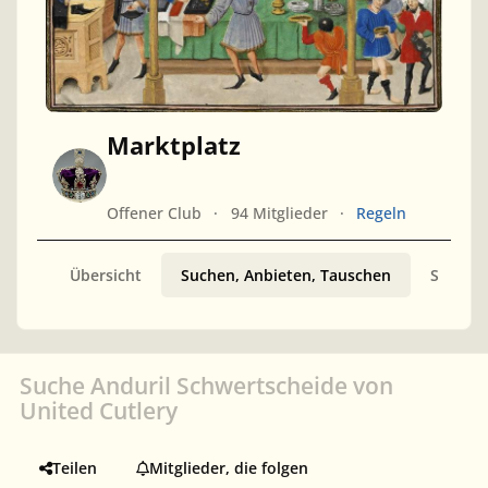
Marktplatz
Offener Club
94 Mitglieder
Regeln
Übersicht
Suchen, Anbieten, Tauschen
Sammler
Suche Anduril Schwertscheide von
United Cutlery
Teilen
Mitglieder, die folgen