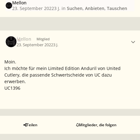
Mellon
23. September 2022
3 J.
in
Suchen, Anbieten, Tauschen
Ersteller-Statistik
Mellon
Mitglied
23. September 2022
3 J.
Moin.
Ich möchte für mein Limited Edition Anduril von United
Cutlery, die passende Schwertscheide von UC dazu
erwerben.
UC1396
Teilen
Mitglieder, die folgen