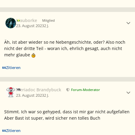
Ersteller-Statistik
Blauborke
Mitglied
23. August 2023
2 J.
Äh, ist aber wieder so ne Nebengeschichte, oder? Also noch
nicht der dritte Teil - woran ich, ehrlich gesagt, auch nicht
mehr glaube
Zitieren
Ersteller-Statistik
Meriadoc Brandybuck
Forum-Moderator
23. August 2023
2 J.
Stimmt. Ich war so gehyped, dass ist mir gar nicht aufgefallen
Aber Bast ist super, wird sicher nen tolles Buch
Zitieren