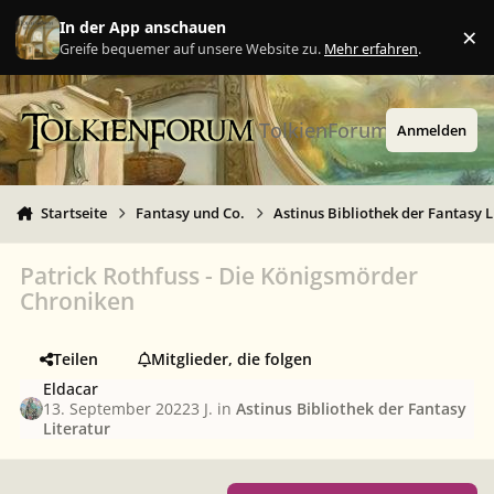
Zu Inhalt springen
In der App anschauen
×
Ig
Greife bequemer auf unsere Website zu.
Mehr erfahren
.
TolkienForum
Anmelden
Startseite
Fantasy und Co.
Astinus Bibliothek der Fantasy L
Patrick Rothfuss - Die Königsmörder
Chroniken
Teilen
Mitglieder, die folgen
Eldacar
13. September 2022
3 J.
in
Astinus Bibliothek der Fantasy
Literatur