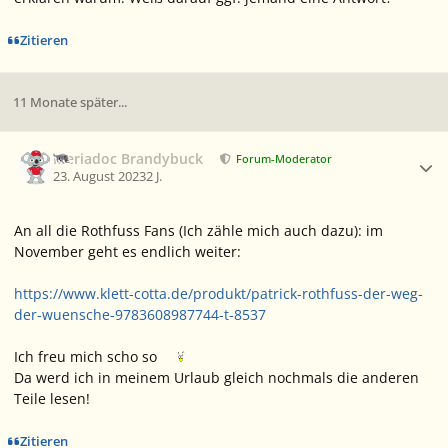
Zitieren
11 Monate später...
Ersteller-Statistik
Meriadoc Brandybuck
Forum-Moderator
23. August 2023
2 J.
An all die Rothfuss Fans (Ich zähle mich auch dazu): im
November geht es endlich weiter:
https://www.klett-cotta.de/produkt/patrick-rothfuss-der-weg-
der-wuensche-9783608987744-t-8537
Ich freu mich scho so
Da werd ich in meinem Urlaub gleich nochmals die anderen
Teile lesen!
Zitieren