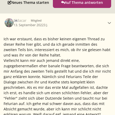
Neues Thema starten
Auf Thema antworten
Ersteller-Statistik
Eldacar
Mitglied
13. September 2022
3 J.
Ich war erstaunt, dass es bisher keinen eigenen Thread zu
dieser Reihe hier gibt, und da ich gerade inmitten des
zweiten Teils bin, interessiert es mich, ob ihr sie gelesen habt
und was ihr von der Reihe haltet.
Vielleicht kann mir auch jemand direkt eine,
zugegebenermaßen eher banale Frage beantworten, die sich
mir Anfang des zweiten Teils gestellt hat und die ich mir nicht
ganz erklären konnte. Nämlich sind Felurians Teile der
Dialoge zwischen ihr und Kvothe stets komplett klein
geschrieben. Als es mir das erste Mal aufgefallen ist, dachte
ich erst, es handle sich um einen schlichten Fehler, aber der
"Fehler" zieht sich über Dutzende Seiten und taucht nur bei
Felurian auf. Ich gehe mal schwer davon aus, dass das mit
Absicht gemacht wurde, aber ich kann mir schlicht nicht
erklären warum. Weiß darauf ggf. jemand eine Antwort?