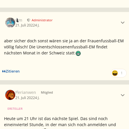
Ersteller-Statistik
wm
Administrator
21. Juli 2022
4 J.
aber sicher doch sonst wären sie ja an der Frauenfussball-EM
völlig falsch! Die Unentschlossenenfussball-EM findet
nächsten Monat in der Schweiz statt
Zitieren
1
Ersteller-Statistik
Perianwen
Mitglied
21. Juli 2022
4 J.
ERSTELLER
Heute um 21 Uhr ist das nächste Spiel. Das sind noch
eineinviertel Stunde, in der man sich noch anmelden und