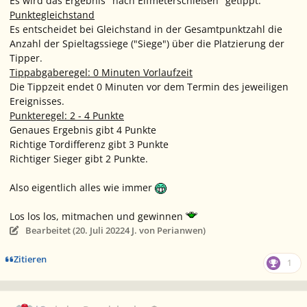
Es wird das Ergebnis "nach Elfmeterschießen" getippt.
Punktegleichstand
Es entscheidet bei Gleichstand in der Gesamtpunktzahl die
Anzahl der Spieltagssiege ("Siege") über die Platzierung der
Tipper.
Tippabgaberegel: 0 Minuten Vorlaufzeit
Die Tippzeit endet 0 Minuten vor dem Termin des jeweiligen
Ereignisses.
Punkteregel: 2 - 4 Punkte
Genaues Ergebnis gibt 4 Punkte
Richtige Tordifferenz gibt 3 Punkte
Richtiger Sieger gibt 2 Punkte.
Also eigentlich alles wie immer
Los los los, mitmachen und gewinnen
Bearbeitet (
20. Juli 2022
4 J.
von Perianwen)
Zitieren
1
Ersteller-Statistik