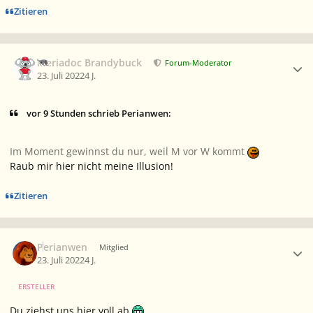
Zitieren
Ersteller-Statistik
Meriadoc Brandybuck
Forum-Moderator
23. Juli 2022
4 J.
vor 9 Stunden schrieb Perianwen:
Im Moment gewinnst du nur, weil M vor W kommt
Raub mir hier nicht meine Illusion!
Zitieren
Ersteller-Statistik
Perianwen
Mitglied
23. Juli 2022
4 J.
ERSTELLER
Du ziehst uns hier voll ab