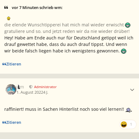
vor 7 Minuten schrieb wm:
die elende Wunschtipperei hat mich mal wieder erwischt
gratuliere und so. und jetzt reden wir da nie wieder drüber!
Hey! Habe am Ende auch nur für Deutschland getippt weil ich
drauf gewettet habe, dass du auch drauf tippst. Und wenn
wir beide falsch liegen habe ich wenigstens gewonnen.
Zitieren
Ersteller-Statistik
wm
Administrator
1. August 2022
4 J.
raffiniert! muss in Sachen Hinterlist noch soo viel lernen!!
Zitieren
1