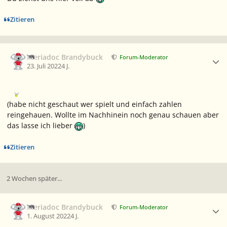
Zitieren
Ersteller-Statistik
Meriadoc Brandybuck
Forum-Moderator
23. Juli 2022
4 J.
(habe nicht geschaut wer spielt und einfach zahlen
reingehauen. Wollte im Nachhinein noch genau schauen aber
das lasse ich lieber
)
Zitieren
2 Wochen später...
Ersteller-Statistik
Meriadoc Brandybuck
Forum-Moderator
1. August 2022
4 J.