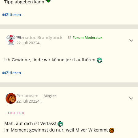
Tipp abgeben kann
Zitieren
Ersteller-Statistik
Meriadoc Brandybuck
Forum-Moderator
22. Juli 2022
4 J.
Ich Gewinne, finde wir könne jezzt aufhören
Zitieren
Ersteller-Statistik
Perianwen
Mitglied
22. Juli 2022
4 J.
ERSTELLER
Mäh, auf dich ist Verlass!
Im Moment gewinnst du nur, weil M vor W kommt