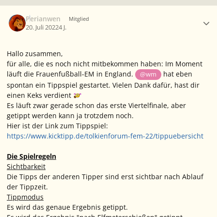
Ersteller-Statistik
Perianwen
Mitglied
20. Juli 2022
4 J.
Hallo zusammen,
für alle, die es noch nicht mitbekommen haben: Im Moment
läuft die Frauenfußball-EM in England.
hat eben
@wm
spontan ein Tippspiel gestartet. Vielen Dank dafür, hast dir
einen Keks verdient
Es läuft zwar gerade schon das erste Viertelfinale, aber
getippt werden kann ja trotzdem noch.
Hier ist der Link zum Tippspiel:
https://www.kicktipp.de/tolkienforum-fem-22/tippuebersicht
Die Spielregeln
Sichtbarkeit
Die Tipps der anderen Tipper sind erst sichtbar nach Ablauf
der Tippzeit.
Tippmodus
Es wird das genaue Ergebnis getippt.