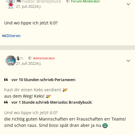
Meriadoc Brandybuck
Forum-Moderator
21. Juli 2022
4 J.
Und wo tippe ich jetzt 6:0?
Zitieren
Ersteller-Statistik
wm
Administrator
21. Juli 2022
4 J.
vor 10 Stunden schrieb Perianwen:
hast dir einen Keks verdient
aus dem Weg! Keks!
vor 1 Stunde schrieb Meriadoc Brandybuck:
Und wo tippe ich jetzt 6:0?
die richtig guten Mannschaften err Frauschaften err Teams!
sind schon raus. Sind bissi spät dran aber ja nu