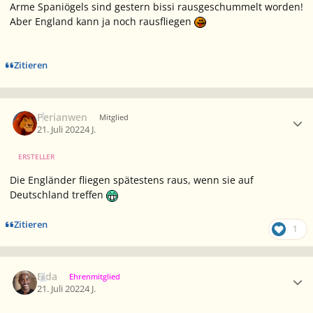
Arme Spaniögels sind gestern bissi rausgeschummelt worden!
Aber England kann ja noch rausfliegen
Zitieren
Ersteller-Statistik
Perianwen
Mitglied
21. Juli 2022
4 J.
ERSTELLER
Die Engländer fliegen spätestens raus, wenn sie auf
Deutschland treffen
Zitieren
1
Ersteller-Statistik
Elda
Ehrenmitglied
21. Juli 2022
4 J.