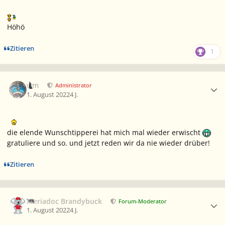
Höhö
Zitieren
1
Ersteller-Statistik
wm
Administrator
1. August 2022
4 J.
die elende Wunschtipperei hat mich mal wieder erwischt
gratuliere und so. und jetzt reden wir da nie wieder drüber!
Zitieren
Ersteller-Statistik
Meriadoc Brandybuck
Forum-Moderator
1. August 2022
4 J.