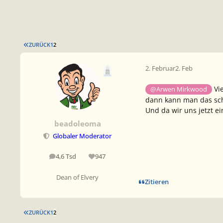
ERSTE SEITE
ZURÜCK
1
2
2. Februar
2. Feb
Vie
@Arwen Mirkwood
dann kann man das sch
Und da wir uns jetzt e
beadoleoma
Globaler Moderator
4,6 Tsd
947
Beiträge
Reputation
Dean of Elvery
Zitieren
ERSTE SEITE
ZURÜCK
1
2