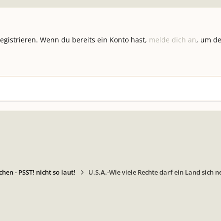
registrieren. Wenn du bereits ein Konto hast,
melde dich an
, um de
hen - PSST! nicht so laut!
U.S.A.-Wie viele Rechte darf ein Land sich