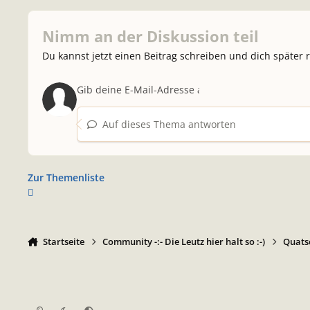
Nimm an der Diskussion teil
Du kannst jetzt einen Beitrag schreiben und dich später 
Auf dieses Thema antworten
Zur Themenliste
Startseite
Community -:- Die Leutz hier halt so :-)
Quatsc
Heller Modus
Dunkler Modus
Systemeinstellung