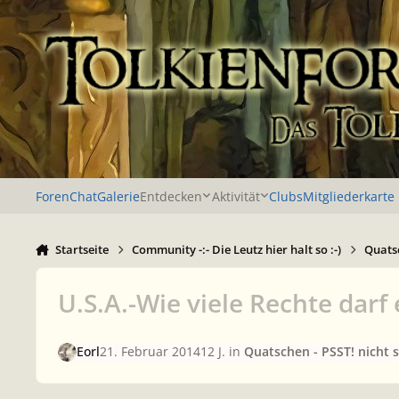
Zu Inhalt springen
Foren
Chat
Galerie
Entdecken
Aktivität
Clubs
Mitgliederkarte
Startseite
Community -:- Die Leutz hier halt so :-)
Quatsc
U.S.A.-Wie viele Rechte dar
Eorl
21. Februar 2014
12 J.
in
Quatschen - PSST! nicht s