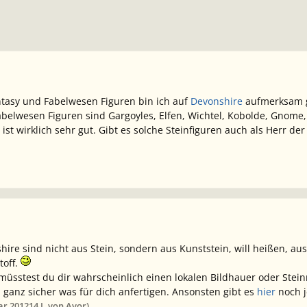
ntasy und Fabelwesen Figuren bin ich auf
Devonshire
aufmerksam g
belwesen Figuren sind Gargoyles, Elfen, Wichtel, Kobolde, Gnome
e ist wirklich sehr gut. Gibt es solche Steinfiguren auch als Herr de
hire sind nicht aus Stein, sondern aus Kunststein, will heißen, a
toff.
 müsstest du dir wahrscheinlich einen lokalen Bildhauer oder Ste
 ganz sicher was für dich anfertigen. Ansonsten gibt es
hier
noch j
ar 2012
14 J.
von Avor)