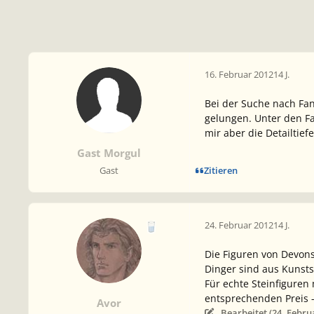
16. Februar 2012
14 J.
Bei der Suche nach Fa
gelungen. Unter den Fa
mir aber die Detailtief
Gast Morgul
Zitieren
Gast
24. Februar 2012
14 J.
Die Figuren von Devons
Dinger sind aus Kunsts
Für echte Steinfiguren
entsprechenden Preis -
Avor
Bearbeitet (
24. Febru