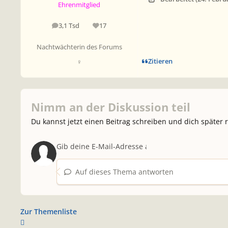
Ehrenmitglied
3,1 Tsd
17
Beiträge
Reputation
Nachtwächterin des Forums
Zitieren
♀
Nimm an der Diskussion teil
Du kannst jetzt einen Beitrag schreiben und dich später 
Auf dieses Thema antworten
Zur Themenliste