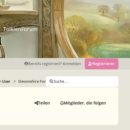
TolkienForum
Bereits registriert? Anmelden
Registrieren
r User
Devonshire Fantasy Figuren aus Stein
Suche …
Teilen
Mitglieder, die folgen