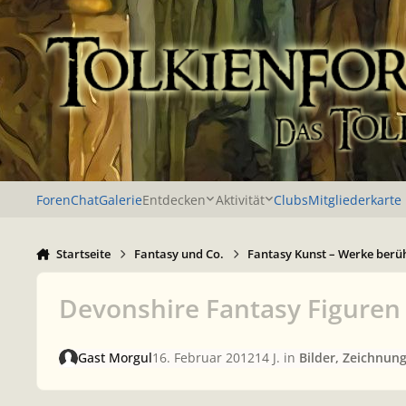
Zu Inhalt springen
Foren
Chat
Galerie
Entdecken
Aktivität
Clubs
Mitgliederkarte
Startseite
Fantasy und Co.
Fantasy Kunst – Werke berü
Devonshire Fantasy Figuren 
Gast Morgul
16. Februar 2012
14 J.
in
Bilder, Zeichnun