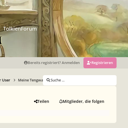
TolkienForum
Bereits registriert? Anmelden
Registrieren
r User
Meine Tengwar-"Kunstwerke"
Suche …
Teilen
Mitglieder, die folgen