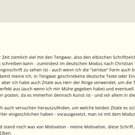
r Zeit ziemlich viel mit den Tengwar, also den elbischen Schriftzeic
g schreiben kann - zumindest im deutschen Modus nach Christian 
Ringinschrift zu sehen ist - auch wenn ich die "seriöse" Form auch 
mit meine ich, in Tengwar geschriebene deutsche Texte oder Einz
 aber ich habe auch Zitate aus Herr der Ringe verwendet, um die T
 perfekt aus (auch wenn ich mir Mühe gegeben habe) und eventuell
r posten, da es immerhin dennoch Kunst ist - und vor allem in di
h auch versuchen herauszufinden, um welche beiden Zitate es sic
hler eingeschlichen haben - vorausgesetzt, man ist mit dem Modus
d stand noch was von Motivation - meine Motivation, diese Schrift
Elben.