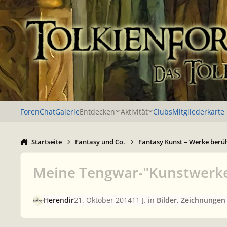
Zu Inhalt springen
Foren
Chat
Galerie
Entdecken
Aktivität
Clubs
Mitgliederkarte
Startseite
Fantasy und Co.
Fantasy Kunst – Werke berü
Meine Tengwar-"Kunstwerk
Herendir
21. Oktober 2014
11 J.
in
Bilder, Zeichnungen