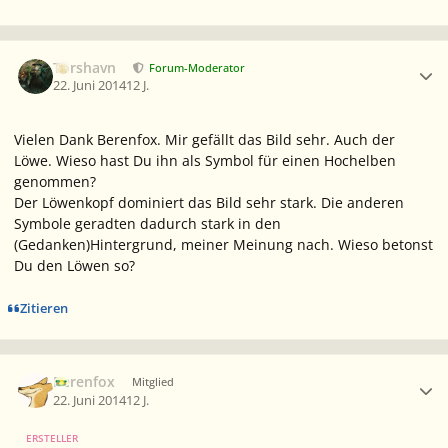
Ersteller-Statistik
Torshavn
Forum-Moderator
22. Juni 2014
12 J.
Vielen Dank Berenfox. Mir gefällt das Bild sehr. Auch der
Löwe. Wieso hast Du ihn als Symbol für einen Hochelben
genommen?
Der Löwenkopf dominiert das Bild sehr stark. Die anderen
Symbole geradten dadurch stark in den
(Gedanken)Hintergrund, meiner Meinung nach. Wieso betonst
Du den Löwen so?
Zitieren
Ersteller-Statistik
Berenfox
Mitglied
22. Juni 2014
12 J.
ERSTELLER