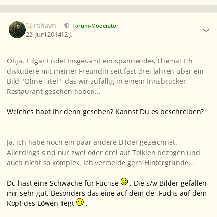
Ersteller-Statistik
Torshavn
Forum-Moderator
22. Juni 2014
12 J.
Ohja, Edgar Ende! Insgesamt ein spannendes Thema! Ich
diskutiere mit meiner Freundin seit fast drei Jahren über ein
Bild "Ohne Titel", das wir zufällig in einem Innsbrucker
Restaurant gesehen haben...
Welches habt Ihr denn gesehen? Kannst Du es beschreiben?
Ja, ich habe noch ein paar andere Bilder gezeichnet.
Allerdings sind nur zwei oder drei auf Tolkien bezogen und
auch nicht so komplex. Ich vermeide gern Hintergründe...
Du hast eine Schwäche für Füchse
. Die s/w Bilder gefallen
mir sehr gut. Besonders das eine auf dem der Fuchs auf dem
Kopf des Löwen liegt
.