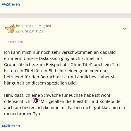
Zitieren
Ersteller-Statistik
Berenfox
Mitglied
22. Juni 2014
12 J.
ERSTELLER
Ich kann mich nur noch sehr verschwommen an das Bild
erinnern. Unsere Diskussion ging auch schnell ins
Grundsätzliche, zum Beispiel ob "Ohne Titel" auch ein Titel
ist, ob ein Titel für ein Bild eher einengend oder eher
befreiend für den Betrachter ist und ähnliches... aber sie
hängt halt an diesem speziellen Bild.
Hihi, dass ich eine Schwäche für Füchse habe ist wohl
offensichtlich.
Mir gefallen die Bleistift- und Kohlebilder
auch am besten, ich komme mit Farben nicht gut klar, bin ein
monochromer Typ.
Zitieren