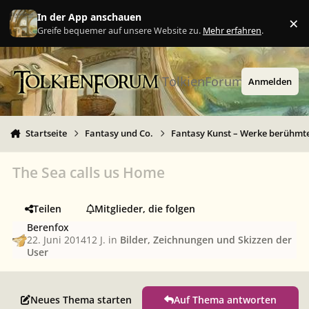
Zu Inhalt springen
In der App anschauen
×
Ig
Greife bequemer auf unsere Website zu.
Mehr erfahren
.
TolkienForum
Anmelden
Startseite
Fantasy und Co.
Fantasy Kunst – Werke berühmte
The Sea calls us Home
Teilen
Mitglieder, die folgen
Berenfox
22. Juni 2014
12 J.
in
Bilder, Zeichnungen und Skizzen der
User
Neues Thema starten
Auf Thema antworten