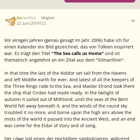
Ersteller-Statistik
Berenfox
Mitglied
22. Juni 2014
12 J.
Vor einigen Jahren (genau gesagt im Jahr 2006) habe ich für
einen Kalender ein Bild gezeichnet, das von Tolkien inspiriert
war. Es trägt den Titel
"The Sea calls us Home"
und ist
thematisch angelehnt an ein Zitat aus dem "Silmarillion":
In that time the last of the Noldor set sail from the Havens
and left Middle-earth for ever. And latest of all the Keepers of
the Three Rings rode to the Sea, and Master Elrond took there
the ship that Círdan had made ready. In the twilight of
autumn it sailed out of Mithlond, until the seas of the Bent
World fell away beneath it, and the winds of the round sky
troubled it no more, and borne upon the high airs above the
mists of the world it passed into the Ancient West, and an end
was come for the Eldar of story and of song.
Der Löwe soll einen der Hochelben symbolisieren, während