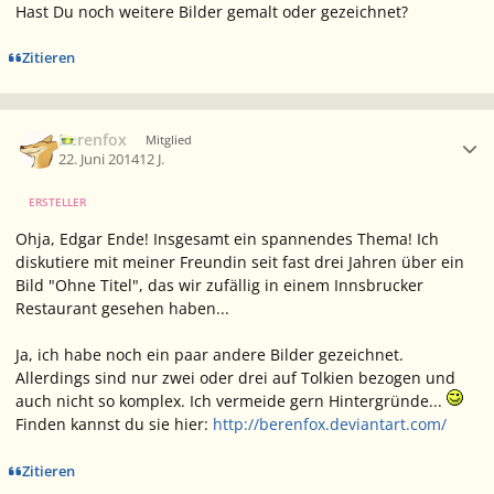
Hast Du noch weitere Bilder gemalt oder gezeichnet?
Zitieren
Ersteller-Statistik
Berenfox
Mitglied
22. Juni 2014
12 J.
ERSTELLER
Ohja, Edgar Ende! Insgesamt ein spannendes Thema! Ich
diskutiere mit meiner Freundin seit fast drei Jahren über ein
Bild "Ohne Titel", das wir zufällig in einem Innsbrucker
Restaurant gesehen haben...
Ja, ich habe noch ein paar andere Bilder gezeichnet.
Allerdings sind nur zwei oder drei auf Tolkien bezogen und
auch nicht so komplex. Ich vermeide gern Hintergründe...
Finden kannst du sie hier:
http://berenfox.deviantart.com/
Zitieren