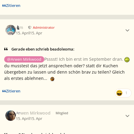
Zitieren
Ersteller-Statistik
wm
Administrator
15. April
15. Apr
Gerade eben schrieb beadoleoma:
Psssst! Ich bin erst im September dran.
@Arwen Mirkwood
du musstest das jetzt ansprechen oder? statt dir Kuchen
übergeben zu lassen und denn schön brav zu teilen? Gleich
als erstes ablehnen...
Zitieren
1
Ersteller-Statistik
Arwen Mirkwood
Mitglied
15. April
15. Apr