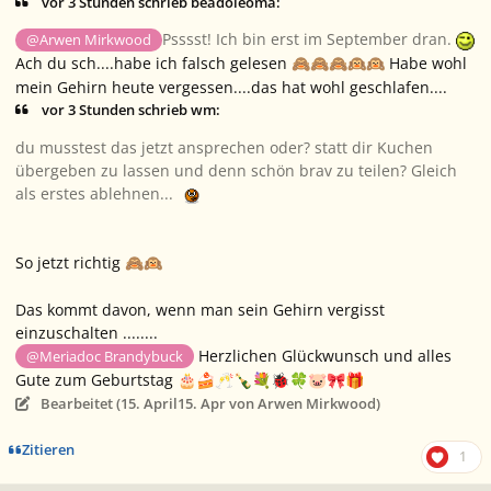
vor 3 Stunden schrieb beadoleoma:
Psssst! Ich bin erst im September dran.
@Arwen Mirkwood
Ach du sch....habe ich falsch gelesen
Habe wohl
🙈
🙈
🙈
🙉
🙉
mein Gehirn heute vergessen....das hat wohl geschlafen....
vor 3 Stunden schrieb wm:
du musstest das jetzt ansprechen oder? statt dir Kuchen
übergeben zu lassen und denn schön brav zu teilen? Gleich
als erstes ablehnen...
So jetzt richtig
🙈
🙉
Das kommt davon, wenn man sein Gehirn vergisst
einzuschalten ........
Herzlichen Glückwunsch und alles
@Meriadoc Brandybuck
Gute zum Geburtstag
🎂
🍰
🥂
🍾
💐
🐞
🍀
🐷
🎀
🎁
Bearbeitet (
15. April
15. Apr
von Arwen Mirkwood)
Zitieren
1