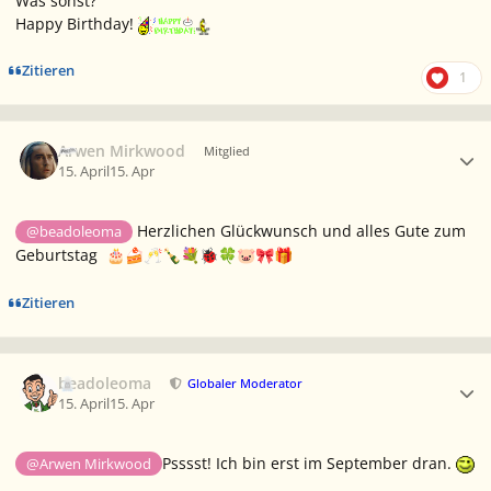
Was sonst?
Happy Birthday!
Zitieren
1
Ersteller-Statistik
Arwen Mirkwood
Mitglied
15. April
15. Apr
Herzlichen Glückwunsch und alles Gute zum
@beadoleoma
Geburtstag
🎂
🍰
🥂
🍾
💐
🐞
🍀
🐷
🎀
🎁
Zitieren
Ersteller-Statistik
beadoleoma
Globaler Moderator
15. April
15. Apr
Psssst! Ich bin erst im September dran.
@Arwen Mirkwood