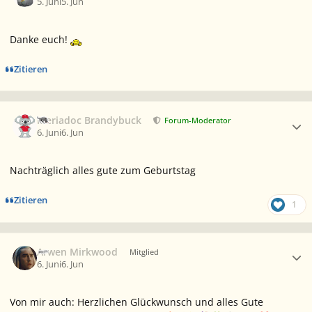
5. Juni
5. Jun
Danke euch!
Zitieren
Ersteller-Statistik
Meriadoc Brandybuck
Forum-Moderator
6. Juni
6. Jun
Nachträglich alles gute zum Geburtstag
Zitieren
1
Ersteller-Statistik
Arwen Mirkwood
Mitglied
6. Juni
6. Jun
Von mir auch: Herzlichen Glückwunsch und alles Gute