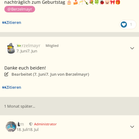
nachträglich zum Geburtstag
🎂
🍰
🥂
🍾
💐
🍀
🐞
🐷
🎀
🎁
@Berzelmayr
Zitieren
1
Ersteller-Statistik
Berzelmayr
Mitglied
7. Juni
7. Jun
Danke euch beiden!
Bearbeitet (
7. Juni
7. Jun
von Berzelmayr)
Zitieren
1 Monat später...
Ersteller-Statistik
wm
Administrator
18. Juli
18. Jul