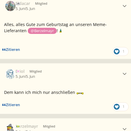
Eldacar
Mitglied
5. Juni
5. Jun
Alles, alles Gute zum Geburtstag an unseren Meme-
Lieferanten
!
@Berzelmayr
Zitieren
1
Ersteller-Statistik
Eriol
Mitglied
5. Juni
5. Jun
Dem kann ich mich nur anschließen
Zitieren
1
Ersteller-Statistik
Berzelmayr
Mitglied