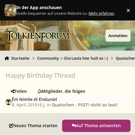
Zu Inhalt springen
In der App anschauen
×
Ig
Greife bequemer auf unsere Website zu.
Mehr erfahren
.
TolkienForum
Anmelden
Startseite
Community -:- Die Leutz hier halt so :-)
Quatschen 
Happy Birthday Thread
Teilen
Mitglieder, die folgen
Êm Nímíle ét Ënduníel
8. April 2010
16 J.
in
Quatschen - PSST! nicht so laut!
Neues Thema starten
Auf Thema antworten