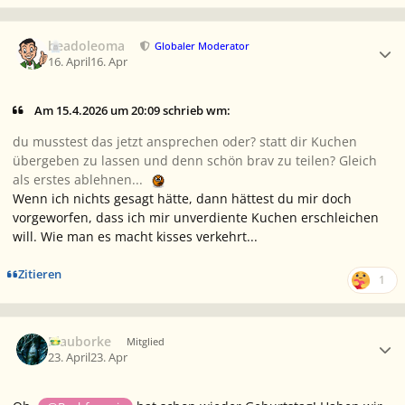
Ersteller-Statistik
beadoleoma
Globaler Moderator
16. April
16. Apr
Am 15.4.2026 um 20:09 schrieb wm:
du musstest das jetzt ansprechen oder? statt dir Kuchen
übergeben zu lassen und denn schön brav zu teilen? Gleich
als erstes ablehnen...
Wenn ich nichts gesagt hätte, dann hättest du mir doch
vorgeworfen, dass ich mir unverdiente Kuchen erschleichen
will. Wie man es macht kisses verkehrt...
Zitieren
1
Ersteller-Statistik
Blauborke
Mitglied
23. April
23. Apr