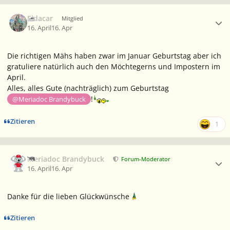
Ersteller-Statistik
Eldacar
Mitglied
16. April
16. Apr
Die richtigen Mähs haben zwar im Januar Geburtstag aber ich
gratuliere natürlich auch den Möchtegerns und Impostern im
April.
Alles, alles Gute (nachträglich) zum Geburtstag
!
@Meriadoc Brandybuck
Zitieren
1
Ersteller-Statistik
Meriadoc Brandybuck
Forum-Moderator
16. April
16. Apr
Danke für die lieben Glückwünsche
Zitieren