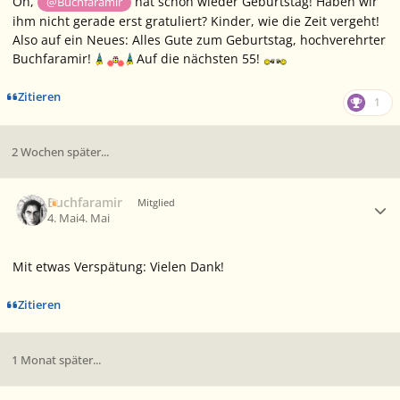
Oh,
hat schon wieder Geburtstag! Haben wir
@Buchfaramir
ihm nicht gerade erst gratuliert? Kinder, wie die Zeit vergeht!
Also auf ein Neues: Alles Gute zum Geburtstag, hochverehrter
Buchfaramir!
Auf die nächsten 55!
Zitieren
1
2 Wochen später...
Ersteller-Statistik
Buchfaramir
Mitglied
4. Mai
4. Mai
Mit etwas Verspätung: Vielen Dank!
Zitieren
1 Monat später...
Ersteller-Statistik