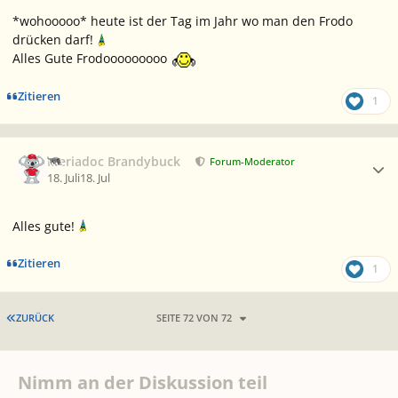
*wohooooo* heute ist der Tag im Jahr wo man den Frodo
drücken darf!
Alles Gute Frodooooooooo
Zitieren
1
Ersteller-Statistik
Meriadoc Brandybuck
Forum-Moderator
18. Juli
18. Jul
Alles gute!
Zitieren
1
ERSTE SEITE
ZURÜCK
SEITE 72 VON 72
Nimm an der Diskussion teil