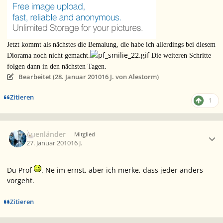
Jetzt kommt als nächstes die Bemalung, die habe ich allerdings bei diesem
Diorama noch nicht gemacht.
Die weiteren Schritte
folgen dann in den nächsten Tagen.
Bearbeitet (
28. Januar 2010
16 J.
von Alestorm)
Zitieren
1
Ersteller-Statistik
Auenländer
Mitglied
27. Januar 2010
16 J.
Du Prof
. Ne im ernst, aber ich merke, dass jeder anders
vorgeht.
Zitieren