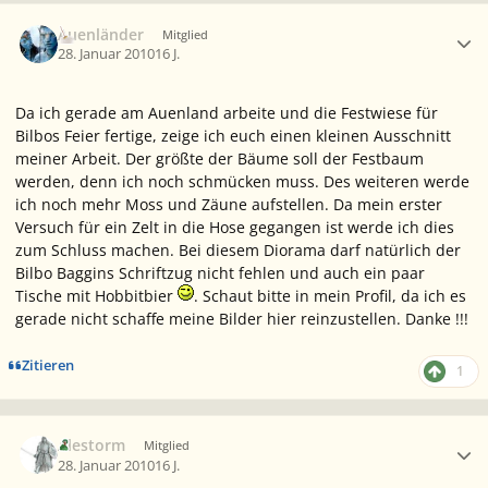
Ersteller-Statistik
Auenländer
Mitglied
28. Januar 2010
16 J.
Da ich gerade am Auenland arbeite und die Festwiese für
Bilbos Feier fertige, zeige ich euch einen kleinen Ausschnitt
meiner Arbeit. Der größte der Bäume soll der Festbaum
werden, denn ich noch schmücken muss. Des weiteren werde
ich noch mehr Moss und Zäune aufstellen. Da mein erster
Versuch für ein Zelt in die Hose gegangen ist werde ich dies
zum Schluss machen. Bei diesem Diorama darf natürlich der
Bilbo Baggins Schriftzug nicht fehlen und auch ein paar
Tische mit Hobbitbier
. Schaut bitte in mein Profil, da ich es
gerade nicht schaffe meine Bilder hier reinzustellen. Danke !!!
Zitieren
1
Ersteller-Statistik
Alestorm
Mitglied
28. Januar 2010
16 J.