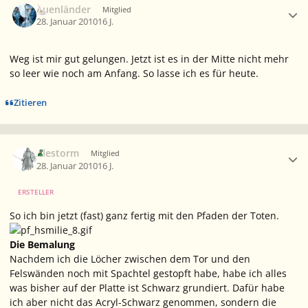
Auenländer
Mitglied
28. Januar 2010
16 J.
Weg ist mir gut gelungen. Jetzt ist es in der Mitte nicht mehr
so leer wie noch am Anfang. So lasse ich es für heute.
Zitieren
Ersteller-Statistik
Alestorm
Mitglied
28. Januar 2010
16 J.
ERSTELLER
So ich bin jetzt (fast) ganz fertig mit den Pfaden der Toten.
Die Bemalung
Nachdem ich die Löcher zwischen dem Tor und den
Felswänden noch mit Spachtel gestopft habe, habe ich alles
was bisher auf der Platte ist Schwarz grundiert. Dafür habe
ich aber nicht das Acryl-Schwarz genommen, sondern die