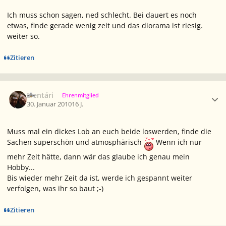
Ich muss schon sagen, ned schlecht. Bei dauert es noch
etwas, finde gerade wenig zeit und das diorama ist riesig.
weiter so.
Zitieren
Ersteller-Statistik
Elentári
Ehrenmitglied
30. Januar 2010
16 J.
Muss mal ein dickes Lob an euch beide loswerden, finde die
Sachen superschön und atmosphärisch
Wenn ich nur
mehr Zeit hätte, dann wär das glaube ich genau mein
Hobby...
Bis wieder mehr Zeit da ist, werde ich gespannt weiter
verfolgen, was ihr so baut ;-)
Zitieren