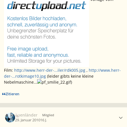
Film:
http://www.herr-der-...iler/rdk005.jpg
,
http://www.herr-
der-...rotkimage10.jpg
(leider gibts keine kleine
Nebelmaschine...
)
Zitieren
Ersteller-Statistik
Auenländer
Mitglied
29. Januar 2010
16 J.