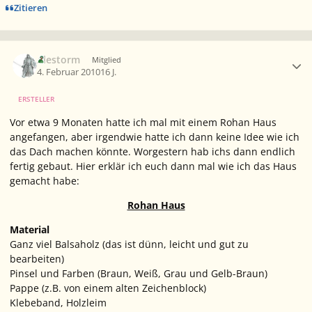
Zitieren
Ersteller-Statistik
Alestorm
Mitglied
4. Februar 2010
16 J.
ERSTELLER
Vor etwa 9 Monaten hatte ich mal mit einem Rohan Haus
angefangen, aber irgendwie hatte ich dann keine Idee wie ich
das Dach machen könnte. Worgestern hab ichs dann endlich
fertig gebaut. Hier erklär ich euch dann mal wie ich das Haus
gemacht habe:
Rohan Haus
Material
Ganz viel Balsaholz (das ist dünn, leicht und gut zu
bearbeiten)
Pinsel und Farben (Braun, Weiß, Grau und Gelb-Braun)
Pappe (z.B. von einem alten Zeichenblock)
Klebeband, Holzleim