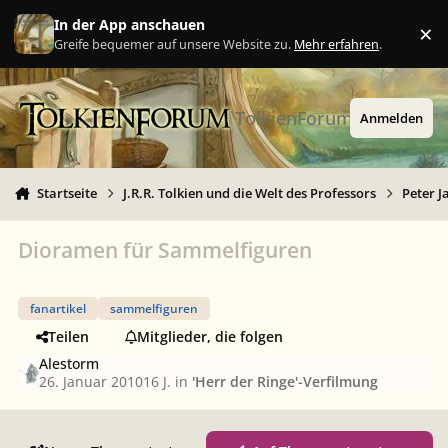
Zu Inhalt springen
In der App anschauen
×
Ig
Greife bequemer auf unsere Website zu.
Mehr erfahren
.
TolkienForum
Anmelden
Startseite
J.R.R. Tolkien und die Welt des Professors
Peter J
Dioramen für Sammelfiguren
fanartikel
sammelfiguren
Teilen
Mitglieder, die folgen
Alestorm
26. Januar 2010
16 J.
in
'Herr der Ringe'-Verfilmung