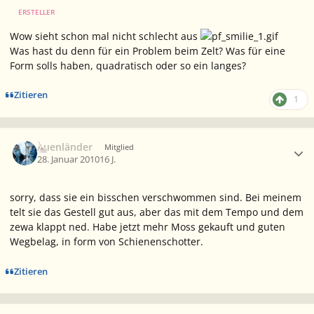
ERSTELLER
Wow sieht schon mal nicht schlecht aus
Was hast du denn für ein Problem beim Zelt? Was für eine
Form solls haben, quadratisch oder so ein langes?
Zitieren
1
Ersteller-Statistik
Auenländer
Mitglied
28. Januar 2010
16 J.
sorry, dass sie ein bisschen verschwommen sind. Bei meinem
telt sie das Gestell gut aus, aber das mit dem Tempo und dem
zewa klappt ned. Habe jetzt mehr Moss gekauft und guten
Wegbelag, in form von Schienenschotter.
Zitieren
Ersteller-Statistik