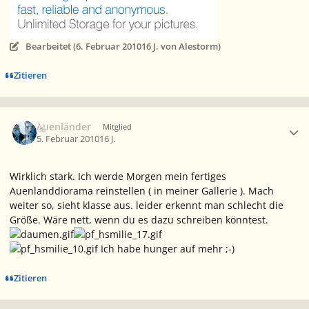
Bearbeitet (
6. Februar 2010
16 J.
von Alestorm)
Zitieren
Ersteller-Statistik
Auenländer
Mitglied
5. Februar 2010
16 J.
Wirklich stark. Ich werde Morgen mein fertiges
Auenlanddiorama reinstellen ( in meiner Gallerie ). Mach
weiter so, sieht klasse aus. leider erkennt man schlecht die
Größe. Wäre nett, wenn du es dazu schreiben könntest.
Ich habe hunger auf mehr ;-)
Zitieren