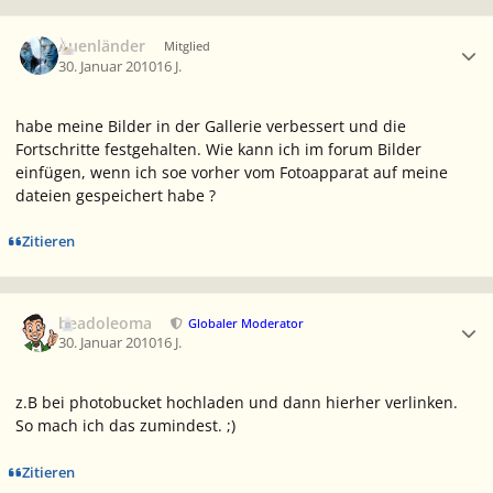
Ersteller-Statistik
Auenländer
Mitglied
30. Januar 2010
16 J.
habe meine Bilder in der Gallerie verbessert und die
Fortschritte festgehalten. Wie kann ich im forum Bilder
einfügen, wenn ich soe vorher vom Fotoapparat auf meine
dateien gespeichert habe ?
Zitieren
Ersteller-Statistik
beadoleoma
Globaler Moderator
30. Januar 2010
16 J.
z.B bei photobucket hochladen und dann hierher verlinken.
So mach ich das zumindest. ;)
Zitieren