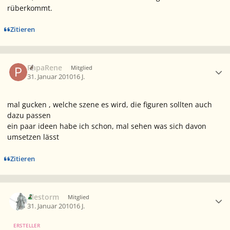
rüberkommt.
Zitieren
Ersteller-Statistik
PapaRene
Mitglied
31. Januar 2010
16 J.
mal gucken , welche szene es wird, die figuren sollten auch
dazu passen
ein paar ideen habe ich schon, mal sehen was sich davon
umsetzen lässt
Zitieren
Ersteller-Statistik
Alestorm
Mitglied
31. Januar 2010
16 J.
ERSTELLER