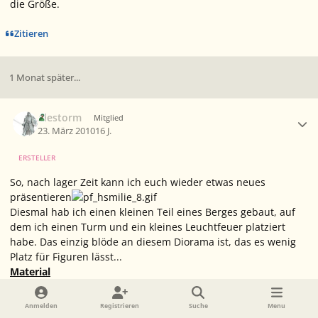
die Größe.
Zitieren
1 Monat später...
Ersteller-Statistik
Alestorm
Mitglied
23. März 2010
16 J.
ERSTELLER
So, nach lager Zeit kann ich euch wieder etwas neues
präsentieren
Diesmal hab ich einen kleinen Teil eines Berges gebaut, auf
dem ich einen Turm und ein kleines Leuchtfeuer platziert
habe. Das einzig blöde an diesem Diorama ist, das es wenig
Platz für Figuren lässt...
Material
Ganz klar Pinsel (in verschiedenen Größen),
Farben (ich nehm Acryl Farben) in Schwaz, Weiß, Grau und Braun,
Anmelden
Registrieren
Suche
Menu