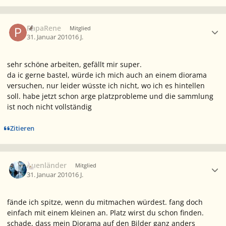
Ersteller-Statistik
PapaRene
Mitglied
31. Januar 2010
16 J.
sehr schöne arbeiten, gefällt mir super.
da ic gerne bastel, würde ich mich auch an einem diorama
versuchen, nur leider wüsste ich nicht, wo ich es hintellen
soll. habe jetzt schon arge platzprobleme und die sammlung
ist noch nicht vollständig
Zitieren
Ersteller-Statistik
Auenländer
Mitglied
31. Januar 2010
16 J.
fände ich spitze, wenn du mitmachen würdest. fang doch
einfach mit einem kleinen an. Platz wirst du schon finden.
schade, dass mein Diorama auf den Bilder ganz anders