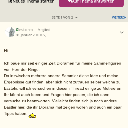
Neues Thema starten
Auf Thema antworten
L
SEITE 1 VON 2
WEITER
Ersteller-Statistik
Alestorm
Mitglied
26. Januar 2010
16 J.
Hi
Ich baue mir seit einiger Zeit Dioramen für meine Sammelfiguren
von Herr der Ringe.
Da inzwischen mehrere andere Sammler diese Idee und meine
Ergebnisse gut finden, aber sich nicht zutrauen selber welche zu
basteln, will ich versuchen in diesem Thread einige zu Motivieren.
Ihr könnt auch Ideen und Fragen hier posten, die ich dann
versuche zu beantworten. Vielleicht finden sich ja noch andere
Bastler hier, die ihr Diorama mal zeigen wollen und auch ein paar
Tipps haben.