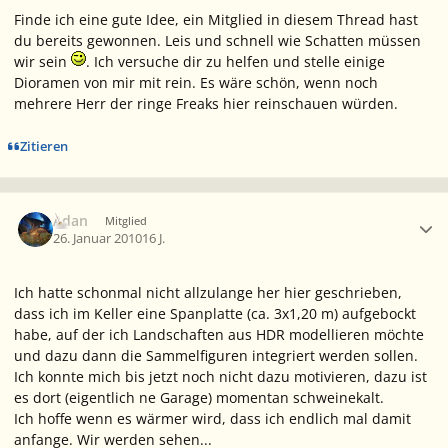
Finde ich eine gute Idee, ein Mitglied in diesem Thread hast
du bereits gewonnen. Leis und schnell wie Schatten müssen
wir sein
. Ich versuche dir zu helfen und stelle einige
Dioramen von mir mit rein. Es wäre schön, wenn noch
mehrere Herr der ringe Freaks hier reinschauen würden.
Zitieren
Ersteller-Statistik
Adan
Mitglied
26. Januar 2010
16 J.
Ich hatte schonmal nicht allzulange her hier geschrieben,
dass ich im Keller eine Spanplatte (ca. 3x1,20 m) aufgebockt
habe, auf der ich Landschaften aus HDR modellieren möchte
und dazu dann die Sammelfiguren integriert werden sollen.
Ich konnte mich bis jetzt noch nicht dazu motivieren, dazu ist
es dort (eigentlich ne Garage) momentan schweinekalt.
Ich hoffe wenn es wärmer wird, dass ich endlich mal damit
anfange. Wir werden sehen...