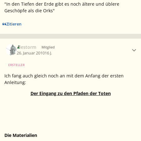
"In den Tiefen der Erde gibt es noch ältere und üblere
Geschöpfe als die Orks"
Zitieren
Ersteller-Statistik
Alestorm
Mitglied
26. Januar 2010
16 J.
ERSTELLER
Ich fang auch gleich noch an mit dem Anfang der ersten
Anleitung:
Der Eingang zu den Pfaden der Toten
Die Materialien