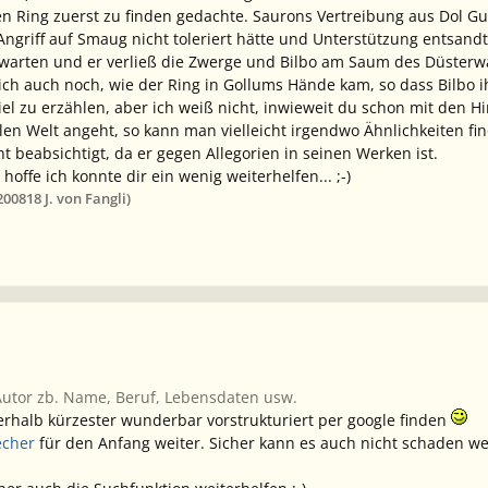
n Ring zuerst zu finden gedachte. Saurons Vertreibung aus Dol G
ngriff auf Smaug nicht toleriert hätte und Unterstützung entsand
 warten und er verließ die Zwerge und Bilbo am Saum des Düsterw
h auch noch, wie der Ring in Gollums Hände kam, so dass Bilbo ih
viel zu erzählen, aber ich weiß nicht, inwieweit du schon mit den H
en Welt angeht, so kann man vielleicht irgendwo Ähnlichkeiten fin
ht beabsichtigt, da er gegen Allegorien in seinen Werken ist.
hoffe ich konnte dir ein wenig weiterhelfen... ;-)
2008
18 J.
von Fangli)
Autor zb. Name, Beruf, Lebensdaten usw.
nnerhalb kürzester wunderbar vorstrukturiert per google finden
echer
für den Anfang weiter. Sicher kann es auch nicht schaden w