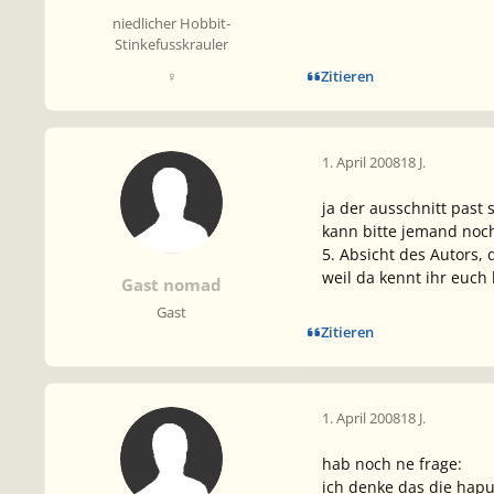
niedlicher Hobbit-
Stinkefusskrauler
Zitieren
♀
1. April 2008
18 J.
ja der ausschnitt past
kann bitte jemand noc
5. Absicht des Autors,
weil da kennt ihr euch 
Gast nomad
Gast
Zitieren
1. April 2008
18 J.
hab noch ne frage:
ich denke das die hapu