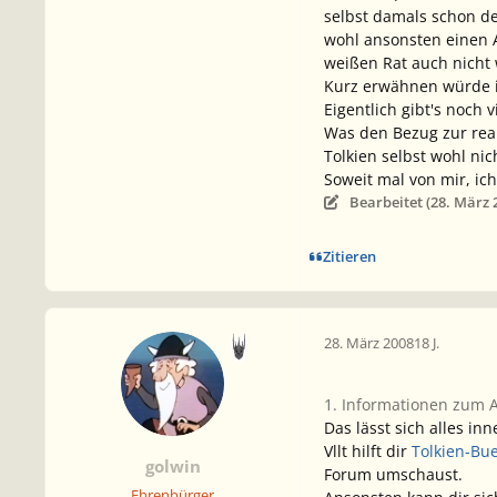
selbst damals schon de
wohl ansonsten einen A
weißen Rat auch nicht
Kurz erwähnen würde ic
Eigentlich gibt's noch 
Was den Bezug zur real
Tolkien selbst wohl nic
Soweit mal von mir, ich 
Bearbeitet (
28. März 
Zitieren
28. März 2008
18 J.
1. Informationen zum 
Das lässt sich alles i
Vllt hilft dir
Tolkien-Bu
golwin
Forum umschaust.
Ehrenbürger