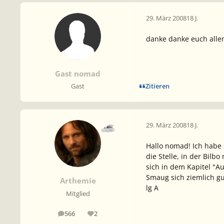
29. März 2008
18 J.
danke danke euch allen 
Gast nomad
Zitieren
Gast
29. März 2008
18 J.
Hallo nomad! Ich habe 
die Stelle, in der Bil
sich in dem Kapitel "
Smaug sich ziemlich gu
Arthemie
lg A
Mitglied
566
2
Beiträge
Reputation