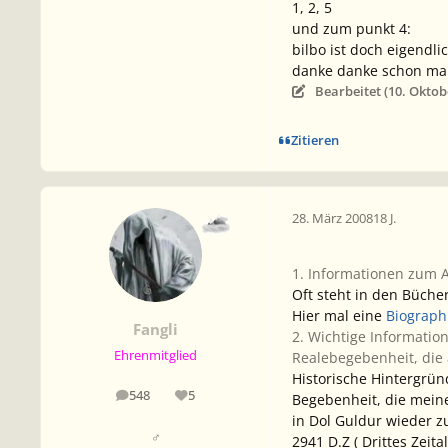
1, 2, 5
und zum punkt 4:
bilbo ist doch eigendl
danke danke schon mal
Bearbeitet (
10. Oktob
Zitieren
28. März 2008
18 J.
1. Informationen zum 
Oft steht in den Büche
Hier mal eine
Biograph
Fangli
2. Wichtige Information
Ehrenmitglied
Realebegebenheit, die 
Historische Hintergrün
548
5
Begebenheit, die meine
Beiträge
Reputation
in Dol Guldur wieder 
♂
2941 D.Z ( Drittes Zeit