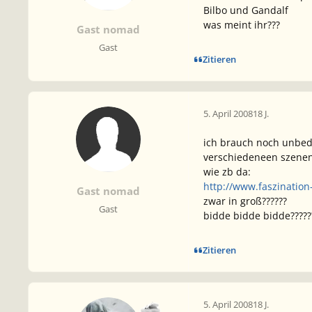
Bilbo und Gandalf
was meint ihr???
Gast nomad
Gast
Zitieren
5. April 2008
18 J.
ich brauch noch unbedi
verschiedeneen szenen
wie zb da:
http://www.faszination
Gast nomad
zwar in groß??????
Gast
bidde bidde bidde?????
Zitieren
5. April 2008
18 J.