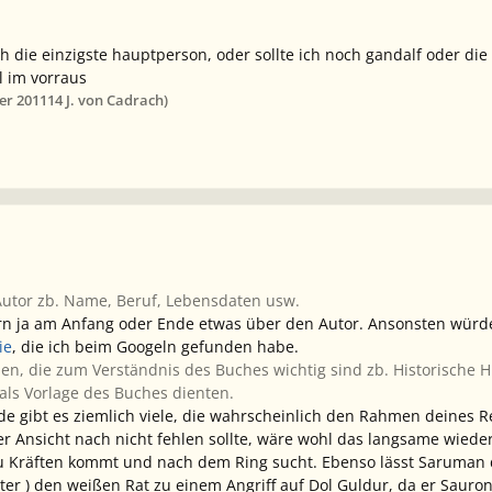
ich die einzigste hauptperson, oder sollte ich noch gandalf oder d
 im vorraus
er 2011
14 J.
von Cadrach)
Autor zb. Name, Beruf, Lebensdaten usw.
rn ja am Anfang oder Ende etwas über den Autor. Ansonsten würde
ie
, die ich beim Googeln gefunden habe.
en, die zum Verständnis des Buches wichtig sind zb. Historische Hi
als Vorlage des Buches dienten.
de gibt es ziemlich viele, die wahrscheinlich den Rahmen deines R
r Ansicht nach nicht fehlen sollte, wäre wohl das langsame wiede
zu Kräften kommt und nach dem Ring sucht. Ebenso lässt Saruman 
alter ) den weißen Rat zu einem Angriff auf Dol Guldur, da er Sauro