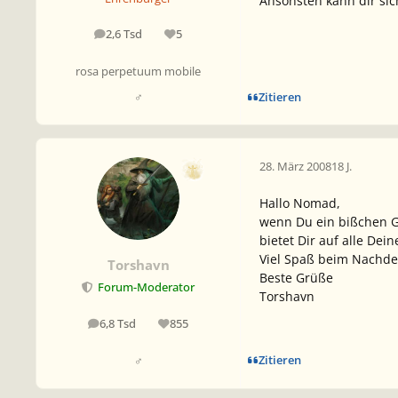
Ansonsten kann dir sic
2,6 Tsd
5
Beiträge
Reputation
rosa perpetuum mobile
Zitieren
♂
28. März 2008
18 J.
Hallo Nomad,
wenn Du ein bißchen Ge
bietet Dir auf alle Dei
Viel Spaß beim Nachde
Torshavn
Beste Grüße
Forum-Moderator
Torshavn
6,8 Tsd
855
Beiträge
Reputation
Zitieren
♂