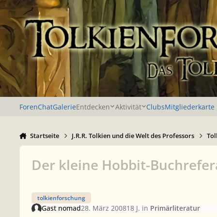
Zu Inhalt springen
Foren
Chat
Galerie
Entdecken
Aktivität
Clubs
Mitgliederkarte
Startseite
J.R.R. Tolkien und die Welt des Professors
Tol
Der kleine Hobbit-Buchrefer
tolkienforschung
Gast nomad
28. März 2008
18 J.
in
Primärliteratur