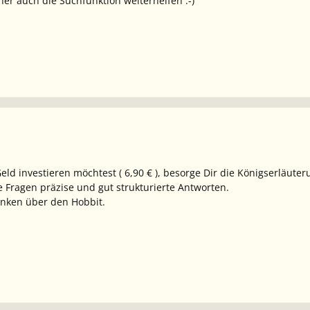
her auch die Suchfunktion weiterhelfen :-)
ld investieren möchtest ( 6,90 € ), besorge Dir die Königserläute
ne Fragen präzise und gut strukturierte Antworten.
nken über den Hobbit.