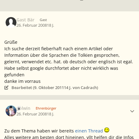
Gast Bär
Gast
26. Februar 2008
18 J.
Grüße
Ich suche derzeit fieberhaft nach einem Artikel oder
Information über die Sprachen die Tolkien gesprochen,
gelernt, verwendet etc. hat. ob deutsch oder englisch ist egal.
Habe selbst google durchfortet aber nicht wirklich was
gefunden
danke im vorraus
Bearbeitet (
9. Oktober 2011
14 J.
von Cadrach)
Ersteller-Statistik
golwin
Ehrenbürger
26. Februar 2008
18 J.
Zu dem Thema haben wir bereits
einen Thread
Alles weitere am besten dort hineinen, vllt helfen dir die Infos