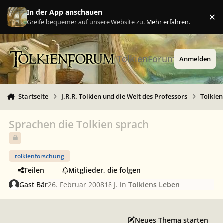
Zu Inhalt springen
In der App anschauen
×
Ig
Greife bequemer auf unsere Website zu.
Mehr erfahren
.
TolkienForum
Anmelden
Startseite
J.R.R. Tolkien und die Welt des Professors
Tolkien
Sprachen die Tolkien sprach
tolkienforschung
Teilen
Mitglieder, die folgen
Gast Bär
26. Februar 2008
18 J.
in
Tolkiens Leben
Neues Thema starten