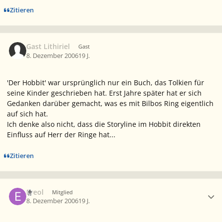
Zitieren
Gast Lithiriel
Gast
8. Dezember 2006
19 J.
'Der Hobbit' war ursprünglich nur ein Buch, das Tolkien für
seine Kinder geschrieben hat. Erst Jahre später hat er sich
Gedanken darüber gemacht, was es mit Bilbos Ring eigentlich
auf sich hat.
Ich denke also nicht, dass die Storyline im Hobbit direkten
Einfluss auf Herr der Ringe hat...
Zitieren
Ersteller-Statistik
Ereol
Mitglied
8. Dezember 2006
19 J.