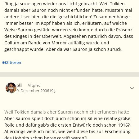
Ring ja sozusagen wieder ans Licht gebracht. Weil Tolkien
damals aber Sauron noch nicht erfunden hatte, müssten mal
andere User hier, die die 'geschichtlichen' Zusammenhänge
immer besser im Kopf haben als ich, erläutern, auf welche
Weise Sauron gestärkt worden sein konnte durch die Präsenz
des Ringes in der Oberwelt. Abgesehen natürlich davon, dass
Gollum am Rande von Mordor auffällig wurde und
geschnappt wurde. Aber da war Sauron ja schon zurück.
Zitieren
Ersteller-Statistik
Oli
Mitglied
9. Dezember 2006
19 J.
Weil Tolkien damals aber Sauron noch nicht erfunden hatte
Aber Sauron spielt doch auch schon im Sil eine relativ große
Rolle und dafür gab's die ersten Entwürfe doch schon 1916?
Allerdings weiß ich nicht, wie weit diese bis zur Erscheinung
des Hobbits schon herangereift waren?!