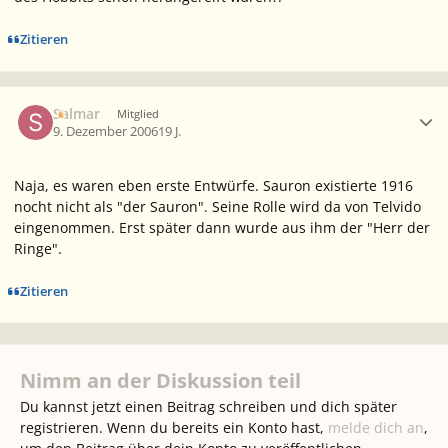
Zitieren
Ersteller-Statistik
Salmar
Mitglied
9. Dezember 2006
19 J.
Naja, es waren eben erste Entwürfe. Sauron existierte 1916
nocht nicht als "der Sauron". Seine Rolle wird da von Telvido
eingenommen. Erst später dann wurde aus ihm der "Herr der
Ringe".
Zitieren
Nimm an der Diskussion teil
Du kannst jetzt einen Beitrag schreiben und dich später
registrieren. Wenn du bereits ein Konto hast,
melde dich an
,