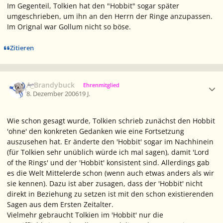
Im Gegenteil, Tolkien hat den "Hobbit" sogar später
umgeschrieben, um ihn an den Herrn der Ringe anzupassen.
Im Orignal war Gollum nicht so böse.
Zitieren
Ersteller-Statistik
A_Brandybuck
Ehrenmitglied
8. Dezember 2006
19 J.
Wie schon gesagt wurde, Tolkien schrieb zunächst den Hobbit
'ohne' den konkreten Gedanken wie eine Fortsetzung
auszusehen hat. Er änderte den 'Hobbit' sogar im Nachhinein
(für Tolkien sehr unüblich würde ich mal sagen), damit 'Lord
of the Rings' und der 'Hobbit' konsistent sind. Allerdings gab
es die Welt Mittelerde schon (wenn auch etwas anders als wir
sie kennen). Dazu ist aber zusagen, dass der 'Hobbit' nicht
direkt in Beziehung zu setzen ist mit den schon existierenden
Sagen aus dem Ersten Zeitalter.
Vielmehr gebraucht Tolkien im 'Hobbit' nur die