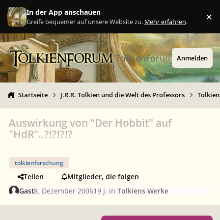
Zu Inhalt springen
In der App anschauen
×
Ig
Greife bequemer auf unsere Website zu.
Mehr erfahren
.
TolkienForum
Anmelden
Startseite
J.R.R. Tolkien und die Welt des Professors
Tolkie
Auswirkung von "Der Hobbit" auf
"HdR"..?!?!?!?
tolkienforschung
Teilen
Mitglieder, die folgen
Gast
8. Dezember 2006
19 J.
in
Tolkiens Werke