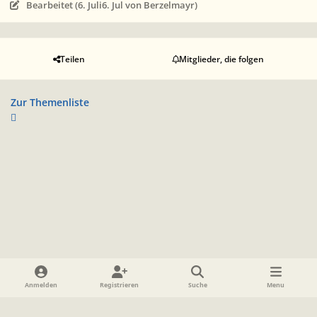
Bearbeitet (
6. Juli
6. Jul
von Berzelmayr)
Teilen
Mitglieder, die folgen
Zur Themenliste
Heller Modus
Dunkler Modus
Systemeinstellung
Anmelden
Registrieren
Suche
Menu
Sprache
Datenschutzerklärung
Cookies
Impressum