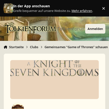
Zu Inhalt springen
In der App anschauen
×
Ig
Greife bequemer auf unsere Website zu.
Mehr erfahren
.
TolkienForum
Anmelden
Startseite
Clubs
Gemeinsames "Game of Thrones" schauen