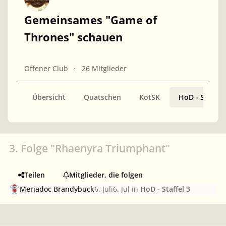
Gemeinsames "Game of
Thrones" schauen
Offener Club
26 Mitglieder
Übersicht
Quatschen
KotSK
HoD - Staffel 
3. Folge "Rhaenyra Triumphant"
Teilen
Mitglieder, die folgen
Meriadoc Brandybuck
6. Juli
6. Jul
in
HoD - Staffel 3