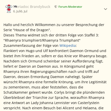
Ersteller-Statistik
Meriadoc Brandybuck
Forum-Moderator
6. Juli
6. Jul
Hallo und herzlich Willkommen zu unserer Besprechung der
Serie "House of the Dragon".
Dieses Thema widmet sich der dritten Folge von Staffel 3:
"Rhaenyra triumphiert/Rhaenyra Triumphant"
Zusammenfassung der Folge von
Wikipedia
:
Flankiert von Hugo und Ulf konfrontiert Daemon Ormund und
bietet ihm Frieden an, sofern er das Knie vor Rhaenyra beuge.
Nachdem sich Ormund scheinbar seiner Aufforderung fügt,
liefert er Daeron an Daemon aus. In Königsmund geht
Rhaenyra ihren Regierungsgeschäften nach und trifft auf
Daeron, dessen Ermordung Daemon nahelegt. Später
wünscht Rhaenyra eine formelle Krönung, um ihre Legitimität
zu zementieren, muss aber feststellen, dass die
Schatzkammer geleert wurde. Corlys bringt die plündernden
Überbleibsel der Triarchie zur Sprache, woraufhin Rhaenyra
eine Antwort an Lady Johanna Lennister von Casterlystein
verspricht. Nach einem Besuch bei Alicent und Helaena, die