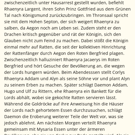
zwischenzeitlich unter Hausarrest gestellt wurden, befiehlt
Rhaenyra Largent, ihren Sohn Prinz Gottfried aus dem Grünen
Tal nach Königsmund zurückzubringen. Im Thronsaal spricht
sie mit dem Hohen Septon, der sich weigert Rhaenyra zu
salben, da Aegon noch am Leben sei. Zudem steht er den
Drachen kritisch gegenüber und rät der Königin, sich den
Glauben nicht zum Feind zu machen. Dabei stößt die Königin
einmal mehr auf Ratten, die seit der kollektiven Hinrichtung
der Rattenfänger durch Aegon den Roten Bergfried plagen.
Zwischenzeitlich halluziniert Rhaenyra Jacaerys im Roten
Bergfried und hört Gesuche der Bevölkerung an, die wegen
der Lords hungern würden. Beim Abendesssen stellt Corlys
Rhaenyra Addam und Alyn als seine Söhne vor und plant Alyn
zu seinem Erben zu machen. Später schlägt Daemon Addam,
Hugo und Ulf zu Rittern, ehe Rhaenyra ein Bankett für die
Lords abhält, wobei sie gekochte Ratten servieren lässt.
Während die Goldröcke auf ihre Anweisung hin die Häuser
der Lords nach gehortetem Essen durchzusuchen, schlägt
Daemon die Eroberung weiterer Teile der Welt vor, was sie
jedoch ablehnt. Am nächsten Morgen verteilt Rhaenyra
gemeinsam mit Mysaria Essen unter der ärmeren