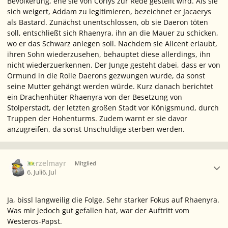
Bevölkerung, ehe sie von Corlys zur Rede gestellt wird. Als sie
sich weigert, Addam zu legitimieren, bezeichnet er Jacaerys
als Bastard. Zunächst unentschlossen, ob sie Daeron töten
soll, entschließt sich Rhaenyra, ihn an die Mauer zu schicken,
wo er das Schwarz anlegen soll. Nachdem sie Alicent erlaubt,
ihren Sohn wiederzusehen, behauptet diese allerdings, ihn
nicht wiederzuerkennen. Der Junge gesteht dabei, dass er von
Ormund in die Rolle Daerons gezwungen wurde, da sonst
seine Mutter gehängt werden würde. Kurz danach berichtet
ein Drachenhüter Rhaenyra von der Besetzung von
Stolperstadt, der letzten großen Stadt vor Königsmund, durch
Truppen der Hohenturms. Zudem warnt er sie davor
anzugreifen, da sonst Unschuldige sterben werden.
Ersteller-Statistik
Berzelmayr
Mitglied
6. Juli
6. Jul
Ja, bissl langweilig die Folge. Sehr starker Fokus auf Rhaenyra.
Was mir jedoch gut gefallen hat, war der Auftritt vom
Westeros-Papst.