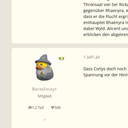
Thronsaal von Ser Ricka
gegenüber Rhaenyra, wo
dass er die Flucht erg
enthauptet Rhaenyra mi
dabei Wyld. Alicent un
erblicken den abgetren
1. Juli
1. Jul
Dass Corlys doch noch 
Spannung vor der Hinri
Berzelmayr
Mitglied
1,2 Tsd
508
Beiträge
Reputation
♂