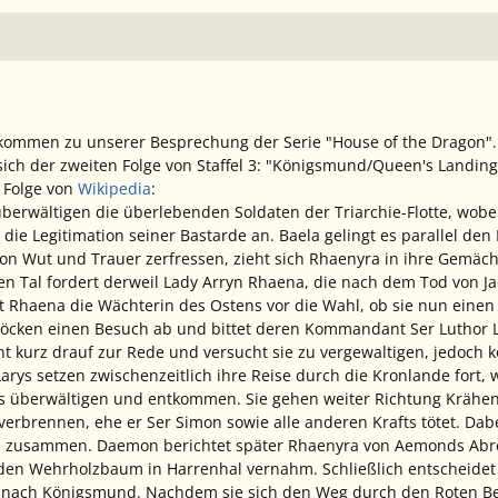
llkommen zu unserer Besprechung der Serie "House of the Dragon".
ich der zweiten Folge von Staffel 3: "Königsmund/Queen's Landing
Folge von
Wikipedia
:
erwältigen die überlebenden Soldaten der Triarchie-Flotte, wobei 
 die Legitimation seiner Bastarde an. Baela gelingt es parallel de
on Wut und Trauer zerfressen, zieht sich Rhaenyra in ihre Gemäc
n Tal fordert derweil Lady Arryn Rhaena, die nach dem Tod von J
lt Rhaena die Wächterin des Ostens vor die Wahl, ob sie nun einen 
cken einen Besuch ab und bittet deren Kommandant Ser Luthor La
cent kurz drauf zur Rede und versucht sie zu vergewaltigen, jedoch
arys setzen zwischenzeitlich ihre Reise durch die Kronlande fort, 
gs überwältigen und entkommen. Sie gehen weiter Richtung Kräh
verbrennen, ehe er Ser Simon sowie alle anderen Krafts tötet. Da
ys zusammen. Daemon berichtet später Rhaenyra von Aemonds Abr
h den Wehrholzbaum in Harrenhal vernahm. Schließlich entscheide
 nach Königsmund. Nachdem sie sich den Weg durch den Roten B