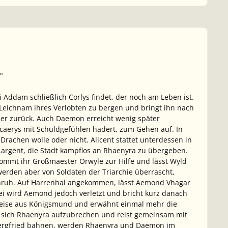
"
Addam schließlich Corlys findet, der noch am Leben ist.
n Leichnam ihres Verlobten zu bergen und bringt ihn nach
her zurück. Auch Daemon erreicht wenig später
acaerys mit Schuldgefühlen hadert, zum Gehen auf. In
Drachen wolle oder nicht. Alicent stattet unterdessen in
rgent, die Stadt kampflos an Rhaenyra zu übergeben.
 kommt ihr Großmaester Orwyle zur Hilfe und lässt Wyld
werden aber von Soldaten der Triarchie überrascht,
enruh. Auf Harrenhal angekommen, lässt Aemond Vhagar
bei wird Aemond jedoch verletzt und bricht kurz danach
eise aus Königsmund und erwähnt einmal mehr die
t sich Rhaenyra aufzubrechen und reist gemeinsam mit
ergfried bahnen, werden Rhaenyra und Daemon im