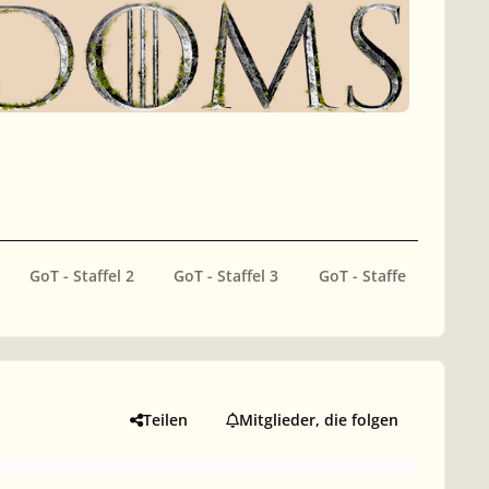
GoT - Staffel 2
GoT - Staffel 3
GoT - Staffel 4
GoT
Teilen
Mitglieder, die folgen