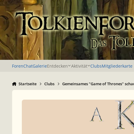
Zu Inhalt springen
Foren
Chat
Galerie
Entdecken
Aktivität
Clubs
Mitgliederkarte
Startseite
Clubs
Gemeinsames "Game of Thrones" scha