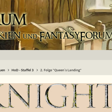
uen
HoD - Staffel 3
2. Folge "Queen´s Landing"