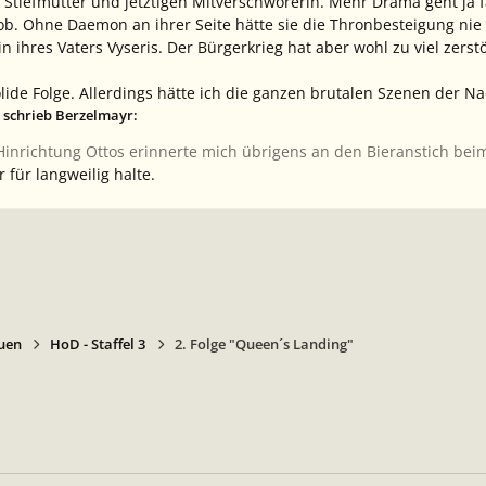
Stiefmutter und jetztigen Mitverschwörerin. Mehr Drama geht ja fas
n Job. Ohne Daemon an ihrer Seite hätte sie die Thronbesteigung n
n ihres Vaters Vyseris. Der Bürgerkrieg hat aber wohl zu viel zerst
lide Folge. Allerdings hätte ich die ganzen brutalen Szenen der N
 schrieb Berzelmayr:
inrichtung Ottos erinnerte mich übrigens an den Bieranstich beim
 für langweilig halte.
uen
HoD - Staffel 3
2. Folge "Queen´s Landing"