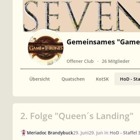
Gemeinsames "Game 
Offener Club
26 Mitglieder
Übersicht
Quatschen
KotSK
HoD - Sta
2. Folge "Queen´s Landing"
Meriadoc Brandybuck
29. Juni
29. Jun
in
HoD - Staffel 