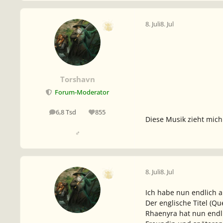
8. Juli
8. Jul
Torshavn
Forum-Moderator
6,8 Tsd
855
Beiträge
Reputation
Diese Musik zieht mich 
♂
8. Juli
8. Jul
Ich habe nun endlich a
Der englische Titel (Q
Rhaenyra hat nun endli