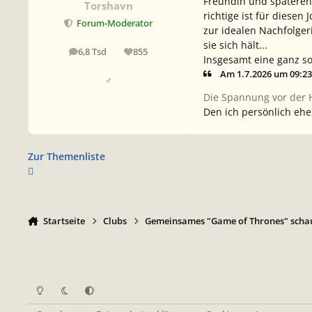
Freundin und späteren 
Torshavn
richtige ist für diese
Forum-Moderator
zur idealen Nachfolgeri
sie sich hält...
6,8 Tsd
855
Beiträge
Reputation
Insgesamt eine ganz so
Am 1.7.2026 um 09:23
♂
Die Spannung vor der H
Den ich persönlich eher
Zur Themenliste
Startseite
Clubs
Gemeinsames "Game of Thrones" scha
Heller Modus
Dunkler Modus
Systemeinstellung