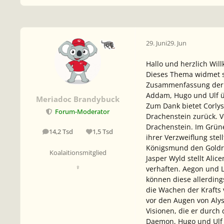
29. Juni
29. Jun
Hallo und herzlich Wi
Dieses Thema widmet s
Zusammenfassung der 
Addam, Hugo und Ulf üb
Meriadoc Brandybuck
Zum Dank bietet Corlys
Forum-Moderator
Drachenstein zurück. V
Drachenstein. Im Grüne
14,2 Tsd
1,5 Tsd
Beiträge
Reputation
ihrer Verzweiflung stel
Königsmund den Goldrö
Koalaitionsmitglied
Jasper Wyld stellt Ali
♀
verhaften. Aegon und L
können diese allerdin
die Wachen der Krafts 
vor den Augen von Al
Visionen, die er durc
Daemon, Hugo und Ulf