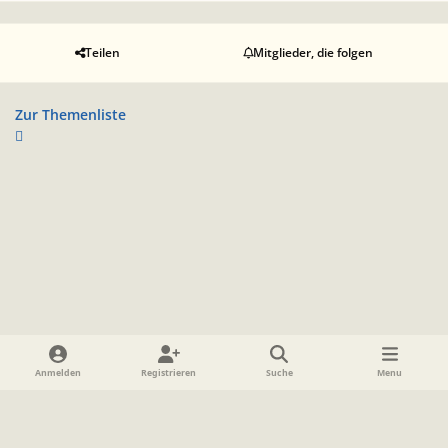
Teilen
Mitglieder, die folgen
Zur Themenliste
Heller Modus
Dunkler Modus
Systemeinstellung
Anmelden
Registrieren
Suche
Menu
Sprache
Datenschutzerklärung
Cookies
Impressum
www.TolkienForum.de
Powered by
Invision Community