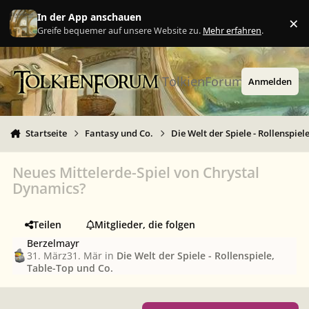
Zu Inhalt springen
In der App anschauen
×
Ig
Greife bequemer auf unsere Website zu.
Mehr erfahren
.
TolkienForum
Anmelden
Startseite
Fantasy und Co.
Die Welt der Spiele - Rollenspiel
Neues Mittelerde-Spiel von Chrystal
Dynamics?
Teilen
Mitglieder, die folgen
Berzelmayr
31. März
31. Mär
in
Die Welt der Spiele - Rollenspiele,
Table-Top und Co.