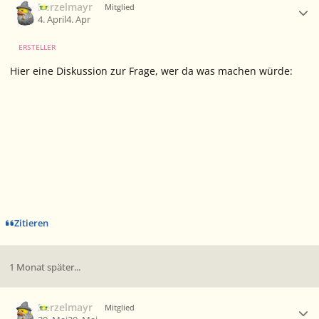
Berzelmayr
Mitglied
4. April
4. Apr
ERSTELLER
Hier eine Diskussion zur Frage, wer da was machen würde:
Zitieren
1 Monat später...
Ersteller-Statistik
Berzelmayr
Mitglied