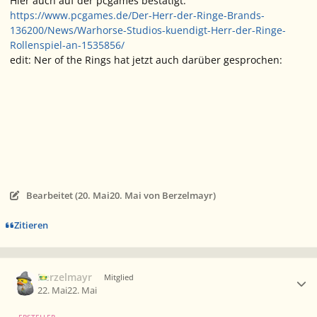
Hier auch auf der pcgames bestätigt:
https://www.pcgames.de/Der-Herr-der-Ringe-Brands-
136200/News/Warhorse-Studios-kuendigt-Herr-der-Ringe-
Rollenspiel-an-1535856/
edit: Ner of the Rings hat jetzt auch darüber gesprochen:
Bearbeitet (
20. Mai
20. Mai
von Berzelmayr)
Zitieren
Ersteller-Statistik
Berzelmayr
Mitglied
22. Mai
22. Mai