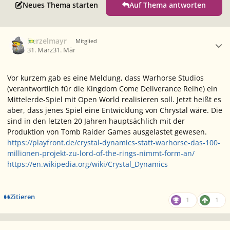
Neues Thema starten
Auf Thema antworten
Ersteller-Statistik
Berzelmayr
Mitglied
31. März
31. Mär
Vor kurzem gab es eine Meldung, dass Warhorse Studios
(verantwortlich für die
Kingdom Come Deliverance
Reihe) ein
Mittelerde-Spiel mit Open World realisieren soll. Jetzt heißt es
aber, dass jenes Spiel eine Entwicklung von Chrystal wäre. Die
sind in den letzten 20 Jahren hauptsächlich mit der
Produktion von
Tomb Raider
Games ausgelastet gewesen.
https://playfront.de/crystal-dynamics-statt-warhorse-das-100-
millionen-projekt-zu-lord-of-the-rings-nimmt-form-an/
https://en.wikipedia.org/wiki/Crystal_Dynamics
Zitieren
1
1
Ersteller-Statistik