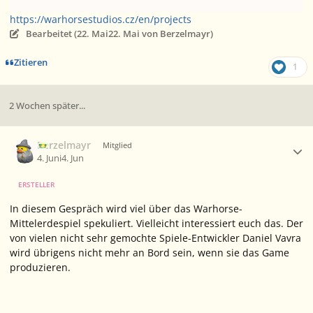
https://warhorsestudios.cz/en/projects
Bearbeitet (
22. Mai
22. Mai
von Berzelmayr)
Zitieren
1
2 Wochen später...
Ersteller-Statistik
Berzelmayr
Mitglied
4. Juni
4. Jun
ERSTELLER
In diesem Gespräch wird viel über das Warhorse-
Mittelerdespiel spekuliert. Vielleicht interessiert euch das. Der
von vielen nicht sehr gemochte Spiele-Entwickler Daniel Vavra
wird übrigens nicht mehr an Bord sein, wenn sie das Game
produzieren.