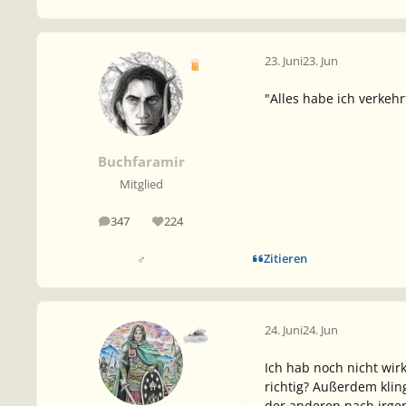
23. Juni
23. Jun
"Alles habe ich verkehr
Buchfaramir
Mitglied
347
224
Beiträge
Reputation
Zitieren
♂
24. Juni
24. Jun
Ich hab noch nicht wir
richtig? Außerdem klin
der anderen nach irgen