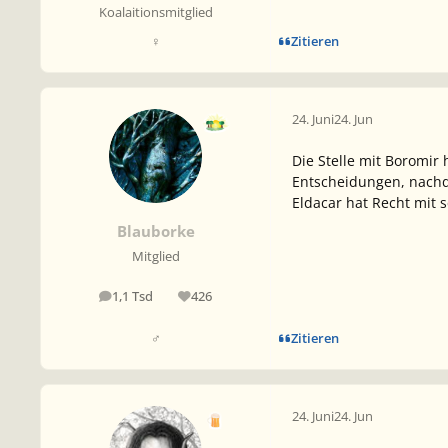
Koalaitionsmitglied
Zitieren
♀
24. Juni
24. Jun
Die Stelle mit Boromir
Entscheidungen, nachd
Eldacar hat Recht mit 
Blauborke
Mitglied
1,1 Tsd
426
Beiträge
Reputation
Zitieren
♂
24. Juni
24. Jun