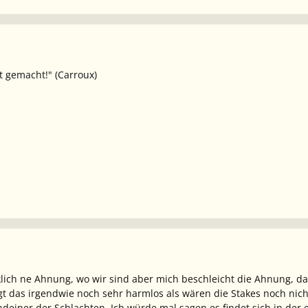
t gemacht!" (Carroux)
klich ne Ahnung, wo wir sind aber mich beschleicht die Ahnung, da
gt das irgendwie noch sehr harmlos als wären die Stakes noch nicht
deiner der Schlachten. Ich würde mal sagen es findet sich in der 