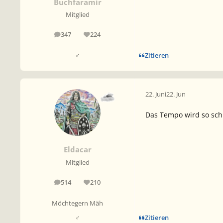
Buchfaramir
Mitglied
347
224
Beiträge
Reputation
Zitieren
♂
22. Juni
22. Jun
Das Tempo wird so schn
Eldacar
Mitglied
514
210
Beiträge
Reputation
Möchtegern Mäh
Zitieren
♂