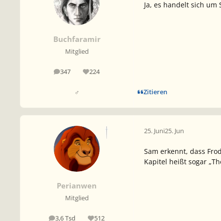
Ja, es handelt sich um 
Buchfaramir
Mitglied
347
224
Beiträge
Reputation
Zitieren
♂
25. Juni
25. Jun
Sam erkennt, dass Frodo
Kapitel heißt sogar „T
Perianwen
Mitglied
3,6 Tsd
512
Beiträge
Reputation