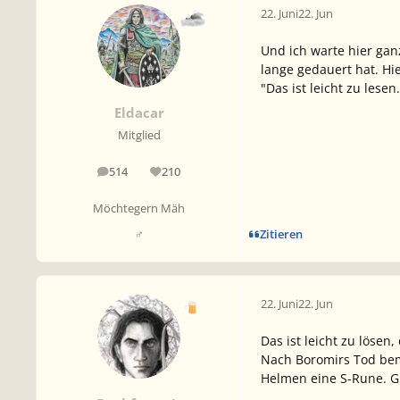
22. Juni
22. Jun
Und ich warte hier ganz
lange gedauert hat. Hier
"Das ist leicht zu lesen
Eldacar
Mitglied
514
210
Beiträge
Reputation
Möchtegern Mäh
Zitieren
♂
22. Juni
22. Jun
Das ist leicht zu lösen
Nach Boromirs Tod bem
Helmen eine S-Rune. Gim