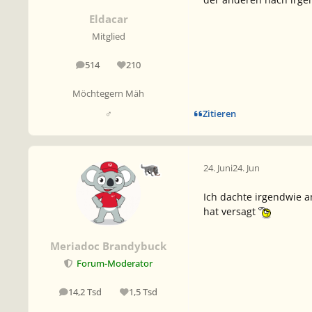
Eldacar
Mitglied
514
210
Beiträge
Reputation
Möchtegern Mäh
Zitieren
♂
24. Juni
24. Jun
Ich dachte irgendwie an
hat versagt
Meriadoc Brandybuck
Forum-Moderator
14,2 Tsd
1,5 Tsd
Beiträge
Reputation