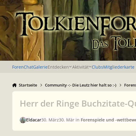
Zu Inhalt springen
Foren
Chat
Galerie
Entdecken
Aktivität
Clubs
Mitgliederkarte
Startseite
Community -:- Die Leutz hier halt so :-)
Foren
Herr der Ringe Buchzitate-Q
Eldacar
30. März
30. Mär
in
Forenspiele und -wettbew