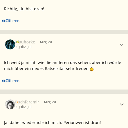
Richtig, du bist dran!
Zitieren
Ersteller-Statistik
Blauborke
Mitglied
2. Juli
2. Jul
Ich weiß ja nicht, wie die anderen das sehen, aber
ich
würde
mich über ein neues Rätselzitat sehr freuen
Zitieren
Ersteller-Statistik
Buchfaramir
Mitglied
2. Juli
2. Jul
Ja, daher wiederhole ich mich: Perianwen ist dran!