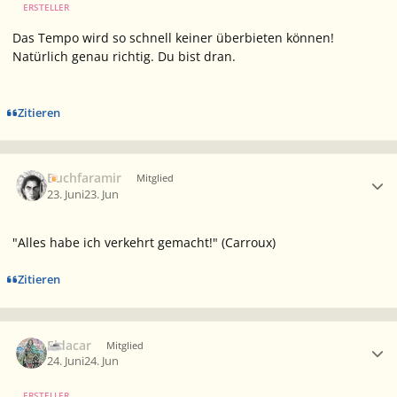
ERSTELLER
Das Tempo wird so schnell keiner überbieten können!
Natürlich genau richtig. Du bist dran.
Zitieren
Ersteller-Statistik
Buchfaramir
Mitglied
23. Juni
23. Jun
"Alles habe ich verkehrt gemacht!" (Carroux)
Zitieren
Ersteller-Statistik
Eldacar
Mitglied
24. Juni
24. Jun
ERSTELLER