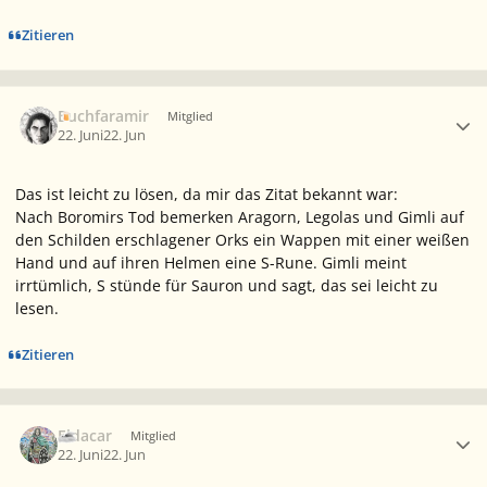
Zitieren
Ersteller-Statistik
Buchfaramir
Mitglied
22. Juni
22. Jun
Das ist leicht zu lösen, da mir das Zitat bekannt war:
Nach Boromirs Tod bemerken Aragorn, Legolas und Gimli auf
den Schilden erschlagener Orks ein Wappen mit einer weißen
Hand und auf ihren Helmen eine S-Rune. Gimli meint
irrtümlich, S stünde für Sauron und sagt, das sei leicht zu
lesen.
Zitieren
Ersteller-Statistik
Eldacar
Mitglied
22. Juni
22. Jun