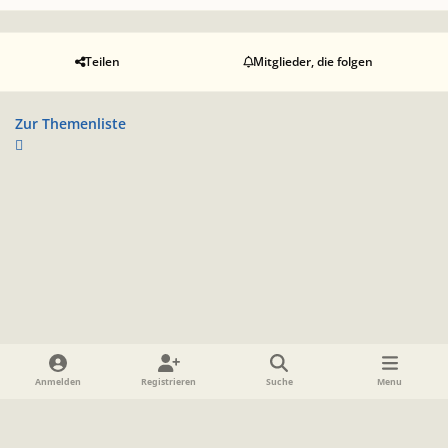
Teilen
Mitglieder, die folgen
Zur Themenliste
Heller Modus
Dunkler Modus
Systemeinstellung
Anmelden
Registrieren
Suche
Menu
Sprache
Datenschutzerklärung
Cookies
Impressum
www.TolkienForum.de
Powered by
Invision Community