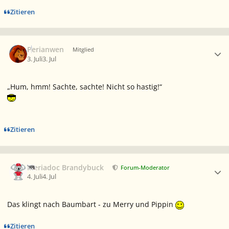
Zitieren
Ersteller-Statistik
Perianwen
Mitglied
3. Juli
3. Jul
„Hum, hmm! Sachte, sachte! Nicht so hastig!“
Zitieren
Ersteller-Statistik
Meriadoc Brandybuck
Forum-Moderator
4. Juli
4. Jul
Das klingt nach Baumbart - zu Merry und Pippin
Zitieren