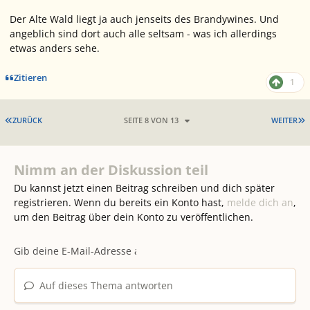
Der Alte Wald liegt ja auch jenseits des Brandywines. Und
angeblich sind dort auch alle seltsam - was ich allerdings
etwas anders sehe.
Zitieren
1
ERSTE SEITE
L
ZURÜCK
SEITE 8 VON 13
WEITER
Nimm an der Diskussion teil
Du kannst jetzt einen Beitrag schreiben und dich später
registrieren. Wenn du bereits ein Konto hast,
melde dich an
,
um den Beitrag über dein Konto zu veröffentlichen.
Auf dieses Thema antworten