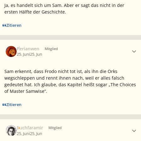
Ja, es handelt sich um Sam. Aber er sagt das nicht in der
ersten Hälfte der Geschichte.
Zitieren
Ersteller-Statistik
Perianwen
Mitglied
25. Juni
25. Jun
Sam erkennt, dass Frodo nicht tot ist, als ihn die Orks
wegschleppen und rennt ihnen nach, weil er alles falsch
gedeutet hat. Ich glaube, das Kapitel heißt sogar „The Choices
of Master Samwise“.
Zitieren
Ersteller-Statistik
Buchfaramir
Mitglied
25. Juni
25. Jun