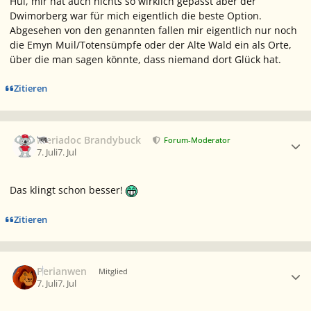
Hui, mir hat auch nichts so wirklich gepasst aber der
Dwimorberg war für mich eigentlich die beste Option.
Abgesehen von den genannten fallen mir eigentlich nur noch
die Emyn Muil/Totensümpfe oder der Alte Wald ein als Orte,
über die man sagen könnte, dass niemand dort Glück hat.
Zitieren
Ersteller-Statistik
Meriadoc Brandybuck
Forum-Moderator
7. Juli
7. Jul
Das klingt schon besser!
Zitieren
Ersteller-Statistik
Perianwen
Mitglied
7. Juli
7. Jul