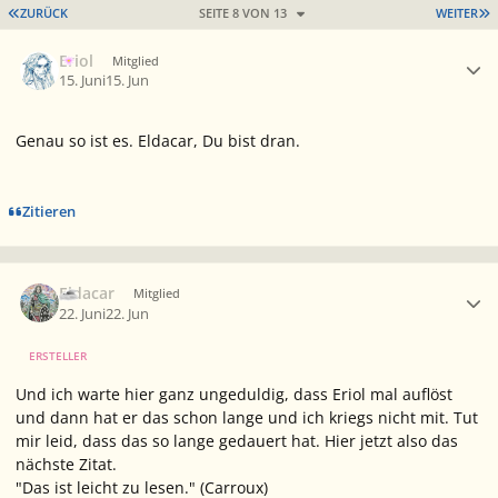
ERSTE SEITE
L
ZURÜCK
SEITE 8 VON 13
WEITER
Ersteller-Statistik
Eriol
Mitglied
15. Juni
15. Jun
Genau so ist es. Eldacar, Du bist dran.
Zitieren
Ersteller-Statistik
Eldacar
Mitglied
22. Juni
22. Jun
ERSTELLER
Und ich warte hier ganz ungeduldig, dass Eriol mal auflöst
und dann hat er das schon lange und ich kriegs nicht mit. Tut
mir leid, dass das so lange gedauert hat. Hier jetzt also das
nächste Zitat.
"Das ist leicht zu lesen." (Carroux)