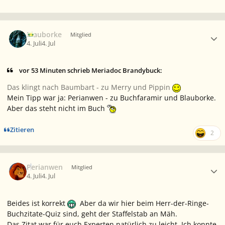
Ersteller-Statistik
Blauborke
Mitglied
4. Juli
4. Jul
vor 53 Minuten schrieb Meriadoc Brandybuck:
Das klingt nach Baumbart - zu Merry und Pippin
Mein Tipp war ja: Perianwen - zu Buchfaramir und Blauborke.
Aber das steht nicht im Buch
Zitieren
2
Ersteller-Statistik
Perianwen
Mitglied
4. Juli
4. Jul
Beides ist korrekt
Aber da wir hier beim Herr-der-Ringe-
Buchzitate-Quiz sind, geht der Staffelstab an Mäh.
Das Zitat war für euch Experten natürlich zu leicht. Ich konnte