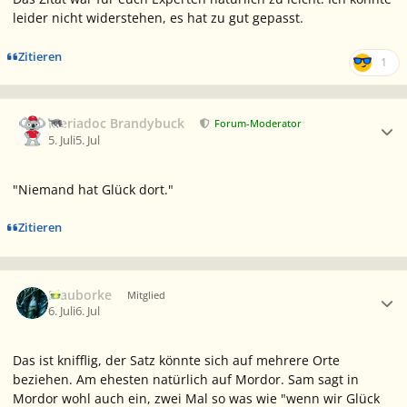
leider nicht widerstehen, es hat zu gut gepasst.
Zitieren
1
Ersteller-Statistik
Meriadoc Brandybuck
Forum-Moderator
5. Juli
5. Jul
"Niemand hat Glück dort."
Zitieren
Ersteller-Statistik
Blauborke
Mitglied
6. Juli
6. Jul
Das ist knifflig, der Satz könnte sich auf mehrere Orte
beziehen. Am ehesten natürlich auf Mordor. Sam sagt in
Mordor wohl auch ein, zwei Mal so was wie "wenn wir Glück