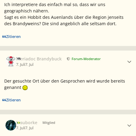
Ich interpretiere das einfach mal so, dass wir uns
geographisch nähern.
Sagt es ein Hobbit des Auenlands über die Region jenseits
des Brandyweins? Die sind angeblich alle seltsam dort.
Zitieren
Ersteller-Statistik
Meriadoc Brandybuck
Forum-Moderator
7. Juli
7. Jul
Der gesuchte Ort über den Gesprochen wird wurde bereits
genannt
Zitieren
Ersteller-Statistik
Blauborke
Mitglied
7. Juli
7. Jul