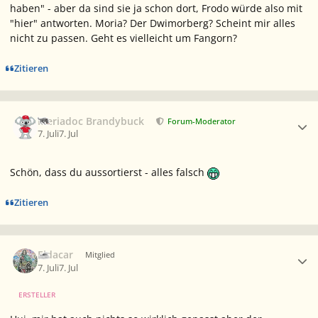
haben" - aber da sind sie ja schon dort, Frodo würde also mit
"hier" antworten. Moria? Der Dwimorberg? Scheint mir alles
nicht zu passen. Geht es vielleicht um Fangorn?
Zitieren
Ersteller-Statistik
Meriadoc Brandybuck
Forum-Moderator
7. Juli
7. Jul
Schön, dass du aussortierst - alles falsch
Zitieren
Ersteller-Statistik
Eldacar
Mitglied
7. Juli
7. Jul
ERSTELLER