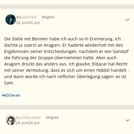
Ersteller-Statistik
Blauborke
Mitglied
24. Juni
24. Jun
Die Stelle mit Boromir habe ich auch so in Erinnerung. Ich
dachte ja zuerst an Aragorn. Er haderte wiederholt mit den
Ergebnissen seiner Entscheidungen, nachdem er von Gandalf
die Führung der Gruppe übernommen hatte. Aber auch
Aragorn drückt das anders aus. Ich glaube, Eldacar hat Recht
mit seiner Vermutung, dass es sich um einen Hobbit handelt -
und dann würde ich nach reiflicher Überlegung sagen: es ist
Sam.
Zitieren
Ersteller-Statistik
Buchfaramir
Mitglied
24. Juni
24. Jun