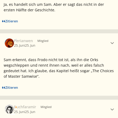
Ja, es handelt sich um Sam. Aber er sagt das nicht in der
ersten Hälfte der Geschichte.
Zitieren
Ersteller-Statistik
Perianwen
Mitglied
25. Juni
25. Jun
Sam erkennt, dass Frodo nicht tot ist, als ihn die Orks
wegschleppen und rennt ihnen nach, weil er alles falsch
gedeutet hat. Ich glaube, das Kapitel heißt sogar „The Choices
of Master Samwise“.
Zitieren
Ersteller-Statistik
Buchfaramir
Mitglied
25. Juni
25. Jun