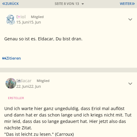
ERSTE SEITE
L
ZURÜCK
SEITE 8 VON 13
WEITER
Ersteller-Statistik
Eriol
Mitglied
15. Juni
15. Jun
Genau so ist es. Eldacar, Du bist dran.
Zitieren
Ersteller-Statistik
Eldacar
Mitglied
22. Juni
22. Jun
ERSTELLER
Und ich warte hier ganz ungeduldig, dass Eriol mal auflöst
und dann hat er das schon lange und ich kriegs nicht mit. Tut
mir leid, dass das so lange gedauert hat. Hier jetzt also das
nächste Zitat.
"Das ist leicht zu lesen." (Carroux)