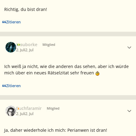
Richtig, du bist dran!
Zitieren
Ersteller-Statistik
Blauborke
Mitglied
2. Juli
2. Jul
Ich weiß ja nicht, wie die anderen das sehen, aber
ich
würde
mich über ein neues Rätselzitat sehr freuen
Zitieren
Ersteller-Statistik
Buchfaramir
Mitglied
2. Juli
2. Jul
Ja, daher wiederhole ich mich: Perianwen ist dran!