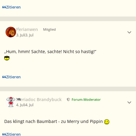
Zitieren
Ersteller-Statistik
Perianwen
Mitglied
3. Juli
3. Jul
„Hum, hmm! Sachte, sachte! Nicht so hastig!“
Zitieren
Ersteller-Statistik
Meriadoc Brandybuck
Forum-Moderator
4. Juli
4. Jul
Das klingt nach Baumbart - zu Merry und Pippin
Zitieren