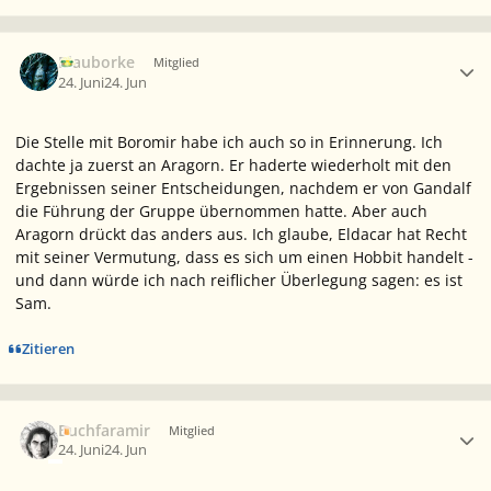
Ersteller-Statistik
Blauborke
Mitglied
24. Juni
24. Jun
Die Stelle mit Boromir habe ich auch so in Erinnerung. Ich
dachte ja zuerst an Aragorn. Er haderte wiederholt mit den
Ergebnissen seiner Entscheidungen, nachdem er von Gandalf
die Führung der Gruppe übernommen hatte. Aber auch
Aragorn drückt das anders aus. Ich glaube, Eldacar hat Recht
mit seiner Vermutung, dass es sich um einen Hobbit handelt -
und dann würde ich nach reiflicher Überlegung sagen: es ist
Sam.
Zitieren
Ersteller-Statistik
Buchfaramir
Mitglied
24. Juni
24. Jun