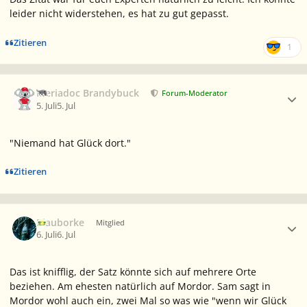
leider nicht widerstehen, es hat zu gut gepasst.
Zitieren
1
Ersteller-Statistik
Meriadoc Brandybuck
Forum-Moderator
5. Juli
5. Jul
"Niemand hat Glück dort."
Zitieren
Ersteller-Statistik
Blauborke
Mitglied
6. Juli
6. Jul
Das ist knifflig, der Satz könnte sich auf mehrere Orte
beziehen. Am ehesten natürlich auf Mordor. Sam sagt in
Mordor wohl auch ein, zwei Mal so was wie "wenn wir Glück