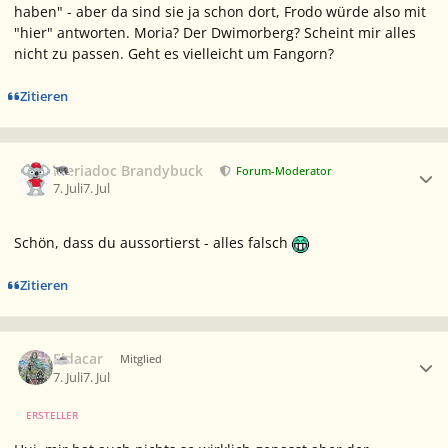
haben" - aber da sind sie ja schon dort, Frodo würde also mit
"hier" antworten. Moria? Der Dwimorberg? Scheint mir alles
nicht zu passen. Geht es vielleicht um Fangorn?
Zitieren
Ersteller-Statistik
Meriadoc Brandybuck
Forum-Moderator
7. Juli
7. Jul
Schön, dass du aussortierst - alles falsch
Zitieren
Ersteller-Statistik
Eldacar
Mitglied
7. Juli
7. Jul
ERSTELLER