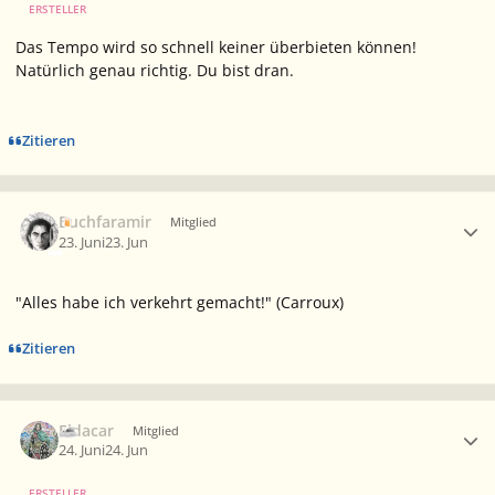
ERSTELLER
Das Tempo wird so schnell keiner überbieten können!
Natürlich genau richtig. Du bist dran.
Zitieren
Ersteller-Statistik
Buchfaramir
Mitglied
23. Juni
23. Jun
"Alles habe ich verkehrt gemacht!" (Carroux)
Zitieren
Ersteller-Statistik
Eldacar
Mitglied
24. Juni
24. Jun
ERSTELLER