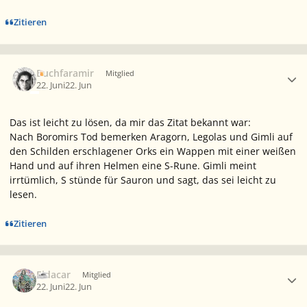
Zitieren
Ersteller-Statistik
Buchfaramir
Mitglied
22. Juni
22. Jun
Das ist leicht zu lösen, da mir das Zitat bekannt war:
Nach Boromirs Tod bemerken Aragorn, Legolas und Gimli auf
den Schilden erschlagener Orks ein Wappen mit einer weißen
Hand und auf ihren Helmen eine S-Rune. Gimli meint
irrtümlich, S stünde für Sauron und sagt, das sei leicht zu
lesen.
Zitieren
Ersteller-Statistik
Eldacar
Mitglied
22. Juni
22. Jun