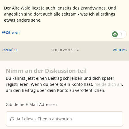
Der Alte Wald liegt ja auch jenseits des Brandywines. Und
angeblich sind dort auch alle seltsam - was ich allerdings
etwas anders sehe.
Zitieren
1
ERSTE SEITE
L
ZURÜCK
SEITE 8 VON 13
WEITER
Nimm an der Diskussion teil
Du kannst jetzt einen Beitrag schreiben und dich später
registrieren. Wenn du bereits ein Konto hast,
melde dich an
,
um den Beitrag über dein Konto zu veröffentlichen.
Auf dieses Thema antworten