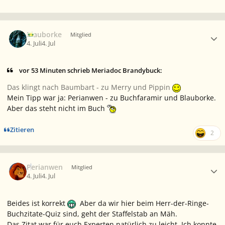
Ersteller-Statistik
Blauborke
Mitglied
4. Juli
4. Jul
vor 53 Minuten schrieb Meriadoc Brandybuck:
Das klingt nach Baumbart - zu Merry und Pippin
Mein Tipp war ja: Perianwen - zu Buchfaramir und Blauborke.
Aber das steht nicht im Buch
Zitieren
2
Ersteller-Statistik
Perianwen
Mitglied
4. Juli
4. Jul
Beides ist korrekt
Aber da wir hier beim Herr-der-Ringe-
Buchzitate-Quiz sind, geht der Staffelstab an Mäh.
Das Zitat war für euch Experten natürlich zu leicht. Ich konnte