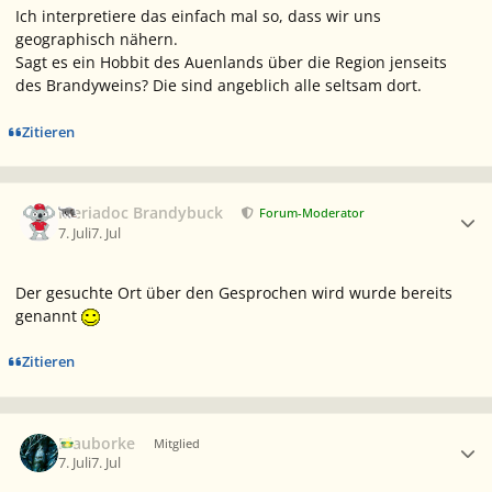
Ich interpretiere das einfach mal so, dass wir uns
geographisch nähern.
Sagt es ein Hobbit des Auenlands über die Region jenseits
des Brandyweins? Die sind angeblich alle seltsam dort.
Zitieren
Ersteller-Statistik
Meriadoc Brandybuck
Forum-Moderator
7. Juli
7. Jul
Der gesuchte Ort über den Gesprochen wird wurde bereits
genannt
Zitieren
Ersteller-Statistik
Blauborke
Mitglied
7. Juli
7. Jul