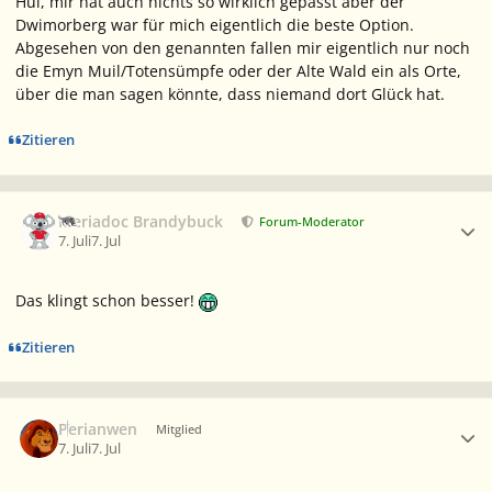
Hui, mir hat auch nichts so wirklich gepasst aber der
Dwimorberg war für mich eigentlich die beste Option.
Abgesehen von den genannten fallen mir eigentlich nur noch
die Emyn Muil/Totensümpfe oder der Alte Wald ein als Orte,
über die man sagen könnte, dass niemand dort Glück hat.
Zitieren
Ersteller-Statistik
Meriadoc Brandybuck
Forum-Moderator
7. Juli
7. Jul
Das klingt schon besser!
Zitieren
Ersteller-Statistik
Perianwen
Mitglied
7. Juli
7. Jul