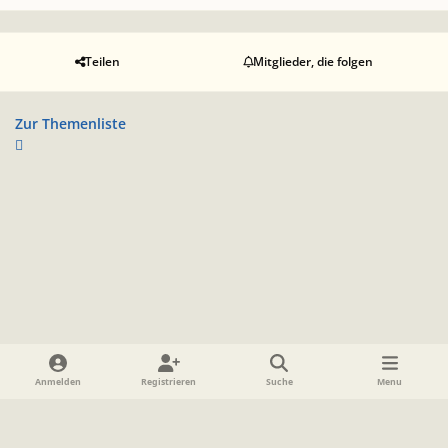
Teilen
Mitglieder, die folgen
Zur Themenliste
Heller Modus
Dunkler Modus
Systemeinstellung
Anmelden
Registrieren
Suche
Menu
Sprache
Datenschutzerklärung
Cookies
Impressum
www.TolkienForum.de
Powered by
Invision Community