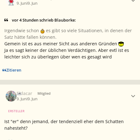
9. Juni
9. Jun
vor 4 Stunden schrieb Blauborke:
Irgendwie schon
es gibt so viele Situationen, in denen der
Satz hätte fallen können.
Gemein ist es aus meiner Sicht aus anderen Gründen
Ja es sagt keiner der üblichen Verdächtigen. Aber evtl ist es
leichter sich zu überlegen über wen es gesagt wird
Zitieren
Ersteller-Statistik
Eldacar
Mitglied
9. Juni
9. Jun
ERSTELLER
Ist "er" denn jemand, der tendenziell eher dem Schatten
nahesteht?