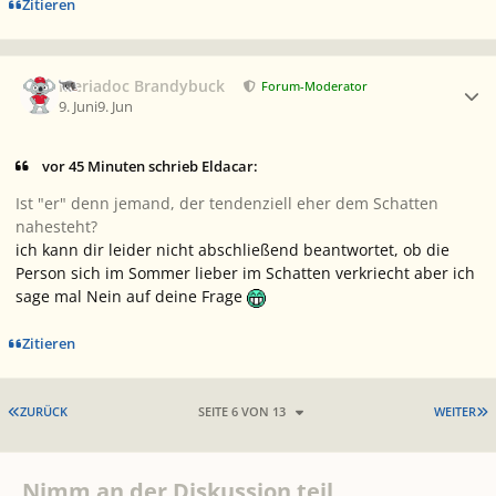
Zitieren
Ersteller-Statistik
Meriadoc Brandybuck
Forum-Moderator
9. Juni
9. Jun
vor 45 Minuten schrieb Eldacar:
Ist "er" denn jemand, der tendenziell eher dem Schatten
nahesteht?
ich kann dir leider nicht abschließend beantwortet, ob die
Person sich im Sommer lieber im Schatten verkriecht aber ich
sage mal Nein auf deine Frage
Zitieren
ERSTE SEITE
L
ZURÜCK
SEITE 6 VON 13
WEITER
Nimm an der Diskussion teil