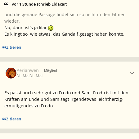
vor 1 Stunde schrieb Eldacar:
und die genaue Passage findet sich so nicht in den Filmen
wieder.
Na, dann ist's ja klar
Es klingt so, wie etwas, das Gandalf gesagt haben könnte.
Zitieren
Ersteller-Statistik
Perianwen
Mitglied
31. Mai
31. Mai
Es passt auch sehr gut zu Frodo und Sam. Frodo ist mit den
Kräften am Ende und Sam sagt irgendetwas leichtherzig-
ermutigendes zu Frodo.
Zitieren
Ersteller-Statistik