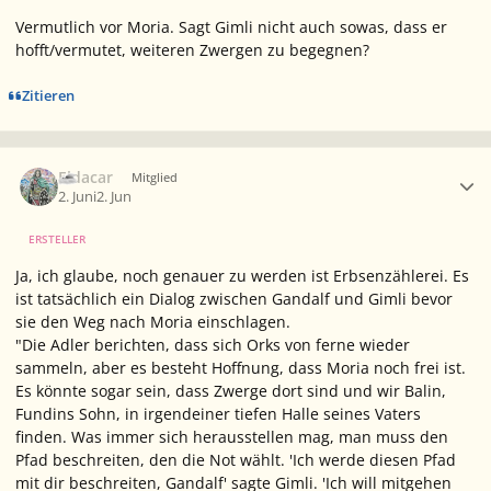
Vermutlich vor Moria. Sagt Gimli nicht auch sowas, dass er
hofft/vermutet, weiteren Zwergen zu begegnen?
Zitieren
Ersteller-Statistik
Eldacar
Mitglied
2. Juni
2. Jun
ERSTELLER
Ja, ich glaube, noch genauer zu werden ist Erbsenzählerei. Es
ist tatsächlich ein Dialog zwischen Gandalf und Gimli bevor
sie den Weg nach Moria einschlagen.
"Die Adler berichten, dass sich Orks von ferne wieder
sammeln, aber es besteht Hoffnung, dass Moria noch frei ist.
Es könnte sogar sein, dass Zwerge dort sind und wir Balin,
Fundins Sohn, in irgendeiner tiefen Halle seines Vaters
finden. Was immer sich herausstellen mag, man muss den
Pfad beschreiten, den die Not wählt. 'Ich werde diesen Pfad
mit dir beschreiten, Gandalf' sagte Gimli. 'Ich will mitgehen