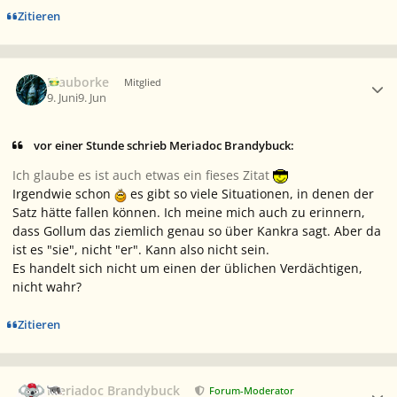
Zitieren
Ersteller-Statistik
Blauborke
Mitglied
9. Juni
9. Jun
vor einer Stunde schrieb Meriadoc Brandybuck:
Ich glaube es ist auch etwas ein fieses Zitat
Irgendwie schon
es gibt so viele Situationen, in denen der
Satz hätte fallen können. Ich meine mich auch zu erinnern,
dass Gollum das ziemlich genau so über Kankra sagt. Aber da
ist es "sie", nicht "er". Kann also nicht sein.
Es handelt sich nicht um einen der üblichen Verdächtigen,
nicht wahr?
Zitieren
Ersteller-Statistik
Meriadoc Brandybuck
Forum-Moderator