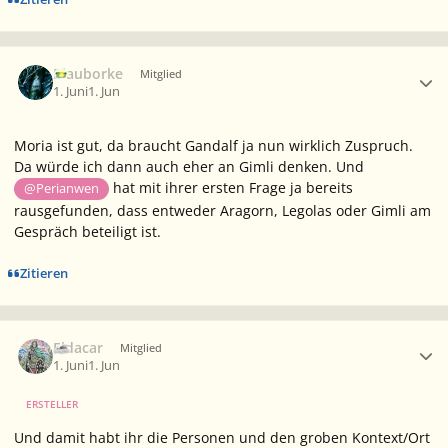
Ersteller-Statistik
Blauborke
Mitglied
1. Juni
1. Jun
Moria ist gut, da braucht Gandalf ja nun wirklich Zuspruch.
Da würde ich dann auch eher an Gimli denken. Und
hat mit ihrer ersten Frage ja bereits
@Perianwen
rausgefunden, dass entweder Aragorn, Legolas oder Gimli am
Gespräch beteiligt ist.
Zitieren
Ersteller-Statistik
Eldacar
Mitglied
1. Juni
1. Jun
ERSTELLER
Und damit habt ihr die Personen und den groben Kontext/Ort