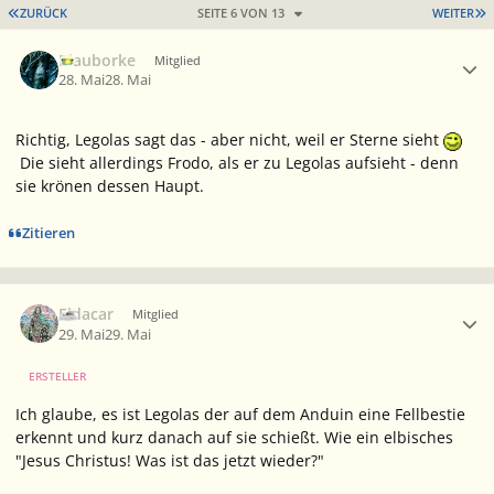
ERSTE SEITE
L
ZURÜCK
SEITE 6 VON 13
WEITER
Ersteller-Statistik
Blauborke
Mitglied
28. Mai
28. Mai
Richtig, Legolas sagt das - aber nicht, weil er Sterne sieht
Die sieht allerdings Frodo, als er zu Legolas aufsieht - denn
sie krönen dessen Haupt.
Zitieren
Ersteller-Statistik
Eldacar
Mitglied
29. Mai
29. Mai
ERSTELLER
Ich glaube, es ist Legolas der auf dem Anduin eine Fellbestie
erkennt und kurz danach auf sie schießt. Wie ein elbisches
"Jesus Christus! Was ist das jetzt wieder?"