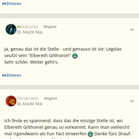
Zitieren
Ersteller-Statistik
Blauborke
Mitglied
29. Mai
29. Mai
Ja, genau das ist die Stelle - und genauso ist sie: Legolas
seufzt
sein "Elbereth Gilthoniel"
Sehr schön. Weiter geht's.
Zitieren
Ersteller-Statistik
Perianwen
Mitglied
30. Mai
30. Mai
Ich finde es spannend, dass das die einzige Stelle ist, wo
Elbereth Gilthoniel genau so vorkommt. Kann man vielleicht
mal irgendwann als Fun Fact einwerfen
Danke fürs Drauf-