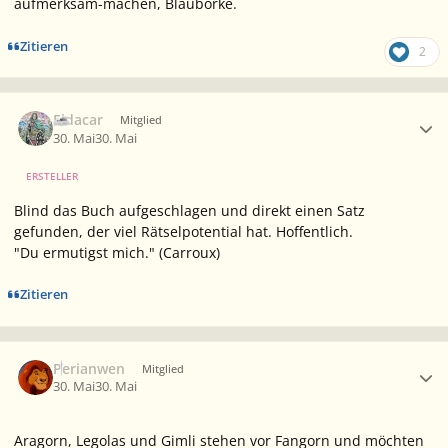
aufmerksam-machen, Blauborke.
Zitieren
2
Ersteller-Statistik
Eldacar
Mitglied
30. Mai
30. Mai
ERSTELLER
Blind das Buch aufgeschlagen und direkt einen Satz
gefunden, der viel Rätselpotential hat. Hoffentlich.
"Du ermutigst mich.
" (Carroux)
Zitieren
Ersteller-Statistik
Perianwen
Mitglied
30. Mai
30. Mai
Aragorn, Legolas und Gimli stehen vor Fangorn und möchten