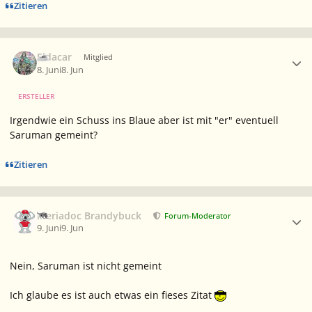
Zitieren
Ersteller-Statistik
Eldacar
Mitglied
8. Juni
8. Jun
ERSTELLER
Irgendwie ein Schuss ins Blaue aber ist mit "er" eventuell
Saruman gemeint?
Zitieren
Ersteller-Statistik
Meriadoc Brandybuck
Forum-Moderator
9. Juni
9. Jun
Nein, Saruman ist nicht gemeint
Ich glaube es ist auch etwas ein fieses Zitat