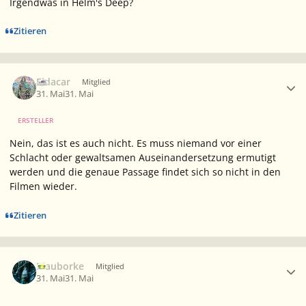
Irgendwas in Helm's Deep?
Zitieren
Ersteller-Statistik
Eldacar
Mitglied
31. Mai
31. Mai
ERSTELLER
Nein, das ist es auch nicht. Es muss niemand vor einer
Schlacht oder gewaltsamen Auseinandersetzung ermutigt
werden und die genaue Passage findet sich so nicht in den
Filmen wieder.
Zitieren
Ersteller-Statistik
Blauborke
Mitglied
31. Mai
31. Mai