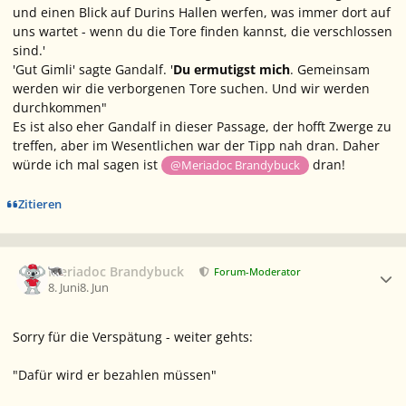
und einen Blick auf Durins Hallen werfen, was immer dort auf
uns wartet - wenn du die Tore finden kannst, die verschlossen
sind.'
'Gut Gimli' sagte Gandalf. '
Du ermutigst mich
. Gemeinsam
werden wir die verborgenen Tore suchen. Und wir werden
durchkommen"
Es ist also eher Gandalf in dieser Passage, der hofft Zwerge zu
treffen, aber im Wesentlichen war der Tipp nah dran. Daher
würde ich mal sagen ist
dran!
@Meriadoc Brandybuck
Zitieren
Ersteller-Statistik
Meriadoc Brandybuck
Forum-Moderator
8. Juni
8. Jun
Sorry für die Verspätung - weiter gehts:
"Dafür wird er bezahlen müssen"