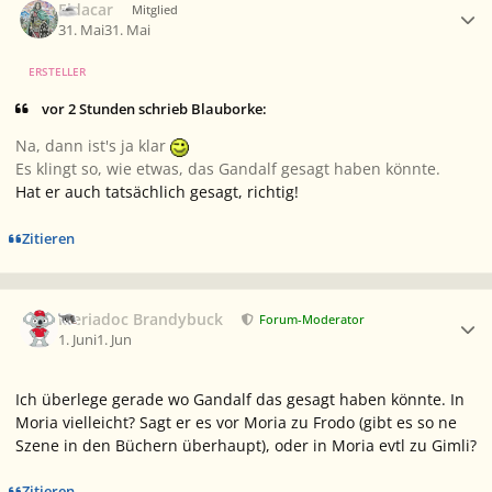
Eldacar
Mitglied
31. Mai
31. Mai
ERSTELLER
vor 2 Stunden schrieb Blauborke:
Na, dann ist's ja klar
Es klingt so, wie etwas, das Gandalf gesagt haben könnte.
Hat er auch tatsächlich gesagt, richtig!
Zitieren
Ersteller-Statistik
Meriadoc Brandybuck
Forum-Moderator
1. Juni
1. Jun
Ich überlege gerade wo Gandalf das gesagt haben könnte. In
Moria vielleicht? Sagt er es vor Moria zu Frodo (gibt es so ne
Szene in den Büchern überhaupt), oder in Moria evtl zu Gimli?
Zitieren