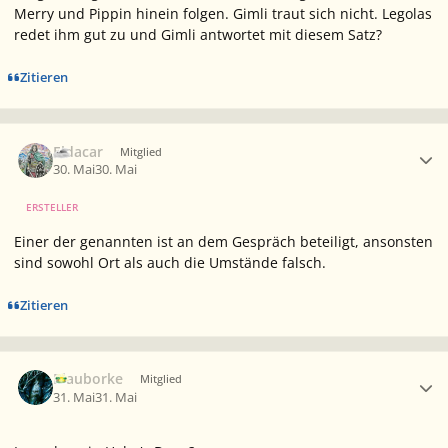
Merry und Pippin hinein folgen. Gimli traut sich nicht. Legolas
redet ihm gut zu und Gimli antwortet mit diesem Satz?
Zitieren
Ersteller-Statistik
Eldacar
Mitglied
30. Mai
30. Mai
ERSTELLER
Einer der genannten ist an dem Gespräch beteiligt, ansonsten
sind sowohl Ort als auch die Umstände falsch.
Zitieren
Ersteller-Statistik
Blauborke
Mitglied
31. Mai
31. Mai