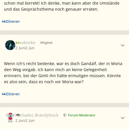
schon mal korrekt! Ich denke, man kann aber die Umstände
und das Gesprächsthema noch genauer erraten.
Zitieren
Ersteller-Statistik
Blauborke
Mitglied
2. Juni
2. Jun
Wenn ich's recht bedenke, war es doch Gandalf, der in Moria
den Weg vorgab. Ich kann mich an keine Gelegenheit
erinnern, bei der Gimli ihn hätte ermutigen müssen. Könnte
es also sein, dass es noch vor Moria war?
Zitieren
Ersteller-Statistik
Meriadoc Brandybuck
Forum-Moderator
2. Juni
2. Jun