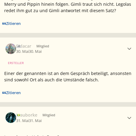
Merry und Pippin hinein folgen. Gimli traut sich nicht. Legolas
redet ihm gut zu und Gimli antwortet mit diesem Satz?
Zitieren
Ersteller-Statistik
Eldacar
Mitglied
30. Mai
30. Mai
ERSTELLER
Einer der genannten ist an dem Gespräch beteiligt, ansonsten
sind sowohl Ort als auch die Umstände falsch.
Zitieren
Ersteller-Statistik
Blauborke
Mitglied
31. Mai
31. Mai