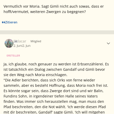
Vermutlich vor Moria. Sagt Gimli nicht auch sowas, dass er
hofft/vermutet, weiteren Zwergen zu begegnen?
Zitieren
Ersteller-Statistik
Eldacar
Mitglied
2. Juni
2. Jun
ERSTELLER
Ja, ich glaube, noch genauer zu werden ist Erbsenzählerei. Es
ist tatsächlich ein Dialog zwischen Gandalf und Gimli bevor
sie den Weg nach Moria einschlagen.
"Die Adler berichten, dass sich Orks von ferne wieder
sammeln, aber es besteht Hoffnung, dass Moria noch frei ist.
Es könnte sogar sein, dass Zwerge dort sind und wir Balin,
Fundins Sohn, in irgendeiner tiefen Halle seines Vaters
finden. Was immer sich herausstellen mag, man muss den
Pfad beschreiten, den die Not wählt. 'Ich werde diesen Pfad
mit dir beschreiten, Gandalf' sagte Gimli. 'Ich will mitgehen