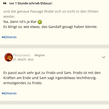
vor 1 Stunde schrieb Eldacar:
und die genaue Passage findet sich so nicht in den Filmen
wieder.
Na, dann ist's ja klar
Es klingt so, wie etwas, das Gandalf gesagt haben könnte.
Zitieren
Ersteller-Statistik
Perianwen
Mitglied
31. Mai
31. Mai
Es passt auch sehr gut zu Frodo und Sam. Frodo ist mit den
Kräften am Ende und Sam sagt irgendetwas leichtherzig-
ermutigendes zu Frodo.
Zitieren
Ersteller-Statistik