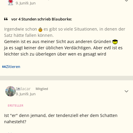
9. Juni
9. Jun
vor 4 Stunden schrieb Blauborke:
Irgendwie schon
es gibt so viele Situationen, in denen der
Satz hätte fallen können.
Gemein ist es aus meiner Sicht aus anderen Gründen
Ja es sagt keiner der üblichen Verdächtigen. Aber evtl ist es
leichter sich zu überlegen über wen es gesagt wird
Zitieren
Ersteller-Statistik
Eldacar
Mitglied
9. Juni
9. Jun
ERSTELLER
Ist "er" denn jemand, der tendenziell eher dem Schatten
nahesteht?