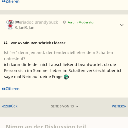
Zitieren
Ersteller-Statistik
Meriadoc Brandybuck
Forum-Moderator
9. Juni
9. Jun
vor 45 Minuten schrieb Eldacar:
Ist "er" denn jemand, der tendenziell eher dem Schatten
nahesteht?
ich kann dir leider nicht abschließend beantwortet, ob die
Person sich im Sommer lieber im Schatten verkriecht aber ich
sage mal Nein auf deine Frage
Zitieren
ERSTE SEITE
L
ZURÜCK
SEITE 6 VON 13
WEITER
Nimm an der Diskussion teil