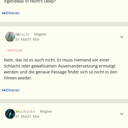
Irgendwas in Helm's Deep?
Zitieren
Ersteller-Statistik
Eldacar
Mitglied
31. Mai
31. Mai
ERSTELLER
Nein, das ist es auch nicht. Es muss niemand vor einer
Schlacht oder gewaltsamen Auseinandersetzung ermutigt
werden und die genaue Passage findet sich so nicht in den
Filmen wieder.
Zitieren
Ersteller-Statistik
Blauborke
Mitglied
31. Mai
31. Mai