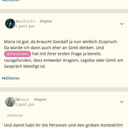
Ersteller-Statistik
Blauborke
Mitglied
1. Juni
1. Jun
Moria ist gut, da braucht Gandalf ja nun wirklich Zuspruch.
Da würde ich dann auch eher an Gimli denken. Und
hat mit ihrer ersten Frage ja bereits
@Perianwen
rausgefunden, dass entweder Aragorn, Legolas oder Gimli am
Gespräch beteiligt ist.
Zitieren
Ersteller-Statistik
Eldacar
Mitglied
1. Juni
1. Jun
ERSTELLER
Und damit habt ihr die Personen und den groben Kontext/Ort