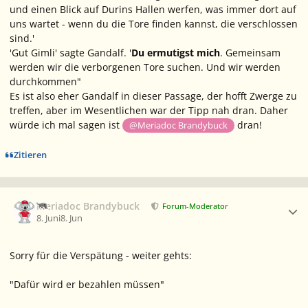
und einen Blick auf Durins Hallen werfen, was immer dort auf
uns wartet - wenn du die Tore finden kannst, die verschlossen
sind.'
'Gut Gimli' sagte Gandalf. '
Du ermutigst mich
. Gemeinsam
werden wir die verborgenen Tore suchen. Und wir werden
durchkommen"
Es ist also eher Gandalf in dieser Passage, der hofft Zwerge zu
treffen, aber im Wesentlichen war der Tipp nah dran. Daher
würde ich mal sagen ist
dran!
@Meriadoc Brandybuck
Zitieren
Ersteller-Statistik
Meriadoc Brandybuck
Forum-Moderator
8. Juni
8. Jun
Sorry für die Verspätung - weiter gehts:
"Dafür wird er bezahlen müssen"