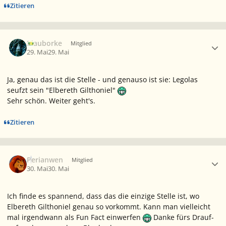
Zitieren
Ersteller-Statistik
Blauborke
Mitglied
29. Mai
29. Mai
Ja, genau das ist die Stelle - und genauso ist sie: Legolas
seufzt
sein "Elbereth Gilthoniel"
Sehr schön. Weiter geht's.
Zitieren
Ersteller-Statistik
Perianwen
Mitglied
30. Mai
30. Mai
Ich finde es spannend, dass das die einzige Stelle ist, wo
Elbereth Gilthoniel genau so vorkommt. Kann man vielleicht
mal irgendwann als Fun Fact einwerfen
Danke fürs Drauf-