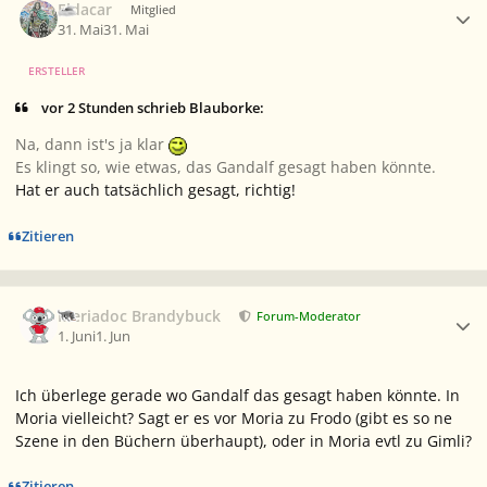
Eldacar
Mitglied
31. Mai
31. Mai
ERSTELLER
vor 2 Stunden schrieb Blauborke:
Na, dann ist's ja klar
Es klingt so, wie etwas, das Gandalf gesagt haben könnte.
Hat er auch tatsächlich gesagt, richtig!
Zitieren
Ersteller-Statistik
Meriadoc Brandybuck
Forum-Moderator
1. Juni
1. Jun
Ich überlege gerade wo Gandalf das gesagt haben könnte. In
Moria vielleicht? Sagt er es vor Moria zu Frodo (gibt es so ne
Szene in den Büchern überhaupt), oder in Moria evtl zu Gimli?
Zitieren