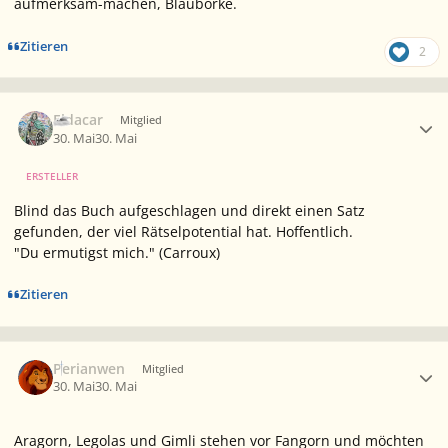
aufmerksam-machen, Blauborke.
Zitieren
2
Ersteller-Statistik
Eldacar
Mitglied
30. Mai
30. Mai
ERSTELLER
Blind das Buch aufgeschlagen und direkt einen Satz
gefunden, der viel Rätselpotential hat. Hoffentlich.
"Du ermutigst mich.
" (Carroux)
Zitieren
Ersteller-Statistik
Perianwen
Mitglied
30. Mai
30. Mai
Aragorn, Legolas und Gimli stehen vor Fangorn und möchten