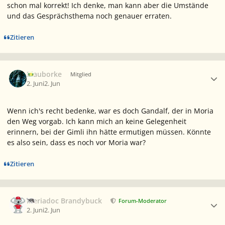
schon mal korrekt! Ich denke, man kann aber die Umstände
und das Gesprächsthema noch genauer erraten.
Zitieren
Ersteller-Statistik
Blauborke
Mitglied
2. Juni
2. Jun
Wenn ich's recht bedenke, war es doch Gandalf, der in Moria
den Weg vorgab. Ich kann mich an keine Gelegenheit
erinnern, bei der Gimli ihn hätte ermutigen müssen. Könnte
es also sein, dass es noch vor Moria war?
Zitieren
Ersteller-Statistik
Meriadoc Brandybuck
Forum-Moderator
2. Juni
2. Jun