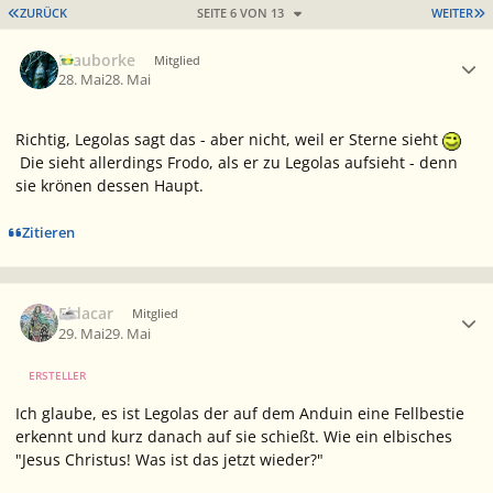
ERSTE SEITE
L
ZURÜCK
SEITE 6 VON 13
WEITER
Ersteller-Statistik
Blauborke
Mitglied
28. Mai
28. Mai
Richtig, Legolas sagt das - aber nicht, weil er Sterne sieht
Die sieht allerdings Frodo, als er zu Legolas aufsieht - denn
sie krönen dessen Haupt.
Zitieren
Ersteller-Statistik
Eldacar
Mitglied
29. Mai
29. Mai
ERSTELLER
Ich glaube, es ist Legolas der auf dem Anduin eine Fellbestie
erkennt und kurz danach auf sie schießt. Wie ein elbisches
"Jesus Christus! Was ist das jetzt wieder?"