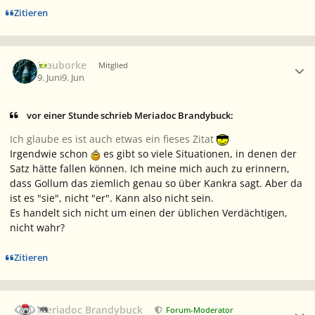
Zitieren
Ersteller-Statistik
Blauborke
Mitglied
9. Juni
9. Jun
vor einer Stunde schrieb Meriadoc Brandybuck:
Ich glaube es ist auch etwas ein fieses Zitat
Irgendwie schon
es gibt so viele Situationen, in denen der
Satz hätte fallen können. Ich meine mich auch zu erinnern,
dass Gollum das ziemlich genau so über Kankra sagt. Aber da
ist es "sie", nicht "er". Kann also nicht sein.
Es handelt sich nicht um einen der üblichen Verdächtigen,
nicht wahr?
Zitieren
Ersteller-Statistik
Meriadoc Brandybuck
Forum-Moderator