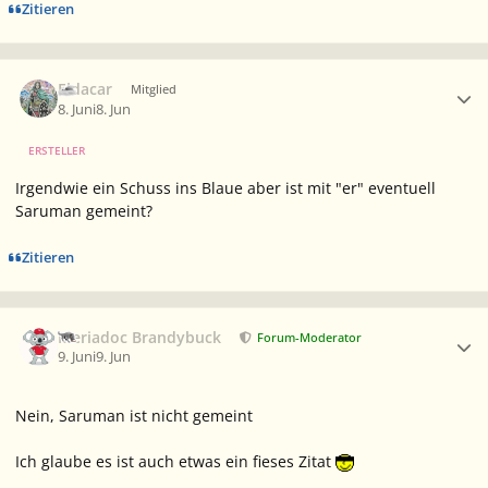
Zitieren
Ersteller-Statistik
Eldacar
Mitglied
8. Juni
8. Jun
ERSTELLER
Irgendwie ein Schuss ins Blaue aber ist mit "er" eventuell
Saruman gemeint?
Zitieren
Ersteller-Statistik
Meriadoc Brandybuck
Forum-Moderator
9. Juni
9. Jun
Nein, Saruman ist nicht gemeint
Ich glaube es ist auch etwas ein fieses Zitat