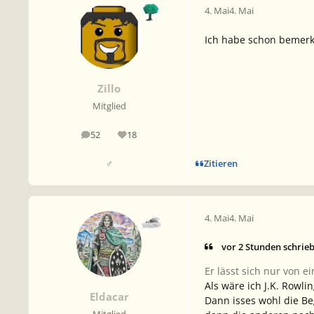
4. Mai
4. Mai
Ich habe schon bemerk
Zillo
Mitglied
52
18
Beiträge
Reputation
Zitieren
♂
4. Mai
4. Mai
vor 2 Stunden schrie
Er lässt sich nur von e
Als wäre ich J.K. Rowli
Eldacar
Dann isses wohl die Be