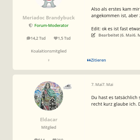
Also als erstes kam m
angekommen ist, aber
Meriadoc Brandybuck
Forum-Moderator
Edit: ok es ist fast et
Bearbeitet (
6. Mai
6. 
14,2 Tsd
1,5 Tsd
Beiträge
Reputation
Koalaitionsmitglied
Zitieren
♀
7. Mai
7. Mai
Du hast es tatsächlich 
recht kurz glaube ich.
Eldacar
Mitglied