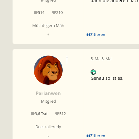
dann die anderen nach
Mitglied
514
210
Beiträge
Reputation
Möchtegern Mäh
Zitieren
♂
5. Mai
5. Mai
Genau so ist es.
Perianwen
Mitglied
3,6 Tsd
512
Beiträge
Reputation
Deeskaliererly
Zitieren
♀