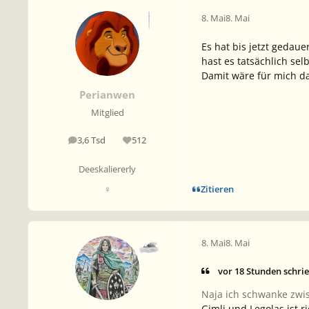
8. Mai
8. Mai
Es hat bis jetzt gedaue
hast es tatsächlich sel
Damit wäre für mich da
Perianwen
Mitglied
3,6 Tsd
512
Beiträge
Reputation
Deeskaliererly
Zitieren
♀
8. Mai
8. Mai
vor 18 Stunden schri
Naja ich schwanke zwis
Gimli und Legolas ist ri