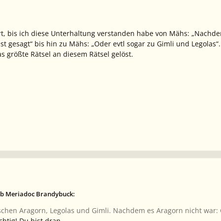
rt, bis ich diese Unterhaltung verstanden habe von Mähs: „Nachdem 
bst gesagt“ bis hin zu Mähs: „Oder evtl sogar zu Gimli und Legolas“.
s größte Rätsel an diesem Rätsel gelöst.
eb Meriadoc Brandybuck:
chen Aragorn, Legolas und Gimli. Nachdem es Aragorn nicht war: G
chtig! Du bist dran.