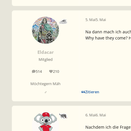
5. Mai
5. Mai
Na dann mach ich auch 
Why have they come? 
Eldacar
Mitglied
514
210
Beiträge
Reputation
Möchtegern Mäh
Zitieren
♂
6. Mai
6. Mai
Nachdem ich die Frage 