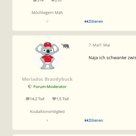
514
210
Beiträge
Reputation
Möchtegern Mäh
Zitieren
♂
7. Mai
7. Mai
Naja ich schwanke zwis
Meriadoc Brandybuck
Forum-Moderator
14,2 Tsd
1,5 Tsd
Beiträge
Reputation
Koalaitionsmitglied
Zitieren
♀