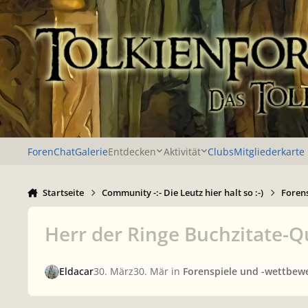
Zu Inhalt springen
Foren
Chat
Galerie
Entdecken
Aktivität
Clubs
Mitgliederkarte
Startseite
Community -:- Die Leutz hier halt so :-)
Foren
Herr der Ringe Buchzitate-Q
Eldacar
30. März
30. Mär
in
Forenspiele und -wettbew