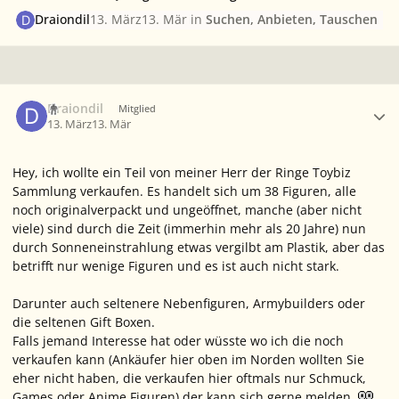
Draiondil
13. März
13. Mär
in
Suchen, Anbieten, Tauschen
Ersteller-Statistik
Draiondil
Mitglied
13. März
13. Mär
Hey, ich wollte ein Teil von meiner Herr der Ringe Toybiz
Sammlung verkaufen. Es handelt sich um 38 Figuren, alle
noch originalverpackt und ungeöffnet, manche (aber nicht
viele) sind durch die Zeit (immerhin mehr als 20 Jahre) nun
durch Sonneneinstrahlung etwas vergilbt am Plastik, aber das
betrifft nur wenige Figuren und es ist auch nicht stark.
Darunter auch seltenere Nebenfiguren, Armybuilders oder
die seltenen Gift Boxen.
Falls jemand Interesse hat oder wüsste wo ich die noch
verkaufen kann (Ankäufer hier oben im Norden wollten Sie
eher nicht haben, die verkaufen hier oftmals nur Schmuck,
Games oder Anime Figuren) der kann sich gerne melden.