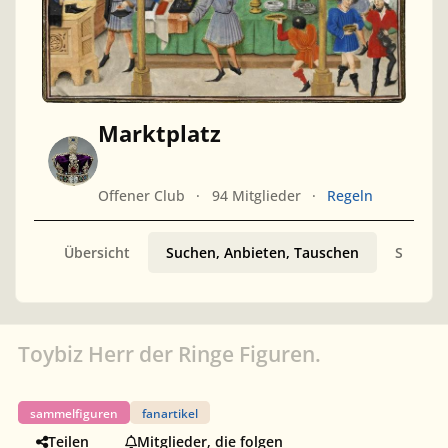
Marktplatz
Offener Club
94 Mitglieder
Regeln
Übersicht
Suchen, Anbieten, Tauschen
Sammler
Toybiz Herr der Ringe Figuren.
sammelfiguren
fanartikel
Teilen
Mitglieder, die folgen