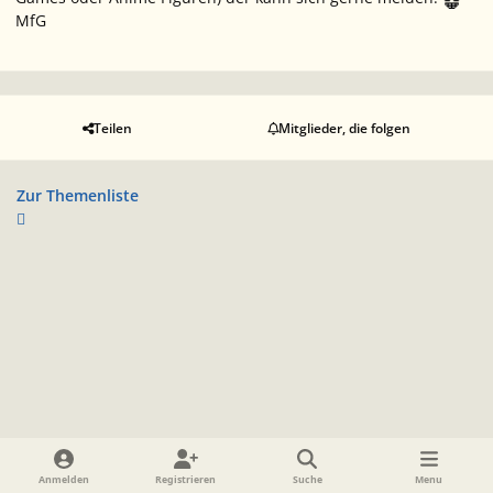
MfG
Teilen
Mitglieder, die folgen
Zur Themenliste
Heller Modus
Dunkler Modus
Systemeinstellung
Anmelden
Registrieren
Suche
Menu