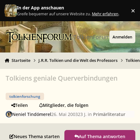
Zu Inhalt springen
In der App anschauen
×
Ig
Greife bequemer auf unsere Website zu.
Mehr erfahren
.
TolkienForum
Anmelden
Startseite
J.R.R. Tolkien und die Welt des Professors
Tolkie
Tolkiens geniale Querverbindungen
tolkienforschung
Teilen
Mitglieder, die folgen
Neniel Tindómerel
26. Mai 2003
23 J.
in
Primärliteratur
Neues Thema starten
Auf Thema antworten