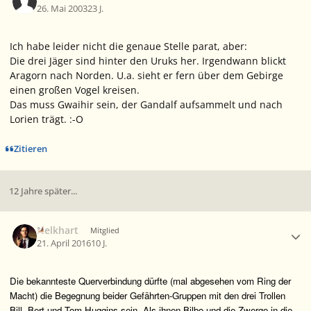
26. Mai 2003
23 J.
Ich habe leider nicht die genaue Stelle parat, aber:
Die drei Jäger sind hinter den Uruks her. Irgendwann blickt
Aragorn nach Norden. U.a. sieht er fern über dem Gebirge
einen großen Vogel kreisen.
Das muss Gwaihir sein, der Gandalf aufsammelt und nach
Lorien trägt. :-O
Zitieren
12 Jahre später...
Ersteller-Statistik
Nelkhart
Mitglied
21. April 2016
10 J.
Die bekannteste Querverbindung dürfte (mal abgesehen vom Ring der
Macht) die Begegnung beider Gefährten-Gruppen mit den drei Trollen
Bill, Bert und Tom Huggins sein. Als ihnen Bilbo und die Zwerge in die