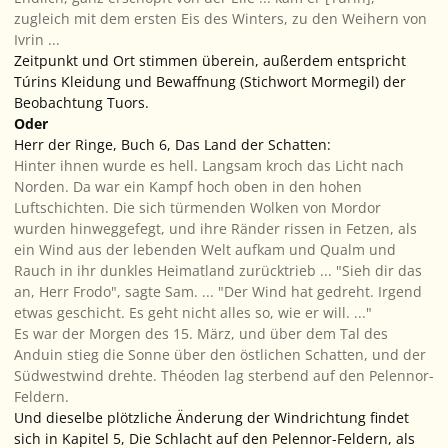
zugleich mit dem ersten Eis des Winters, zu den Weihern von
Ivrin ...
Zeitpunkt und Ort stimmen überein, außerdem entspricht
Túrins Kleidung und Bewaffnung (Stichwort Mormegil) der
Beobachtung Tuors.
Oder
Herr der Ringe, Buch 6, Das Land der Schatten
:
Hinter ihnen wurde es hell. Langsam kroch das Licht
nach
Norden
. Da war ein Kampf hoch oben in den hohen
Luftschichten. Die sich türmenden Wolken von Mordor
wurden hinweggefegt, und ihre Ränder rissen in Fetzen, als
ein Wind aus der lebenden Welt aufkam und Qualm und
Rauch in ihr dunkles Heimatland zurücktrieb
... "Sieh dir das
an, Herr Frodo", sagte Sam. ... "Der Wind hat gedreht. Irgend
etwas geschicht. Es geht nicht alles so, wie er will. ..."
Es war der Morgen des 15. März, und über dem Tal des
Anduin stieg die Sonne über den östlichen Schatten, und der
Südwestwind drehte. Théoden lag sterbend auf den Pelennor-
Feldern.
Und dieselbe plötzliche Änderung der Windrichtung findet
sich in Kapitel 5,
Die Schlacht auf den Pelennor-Feldern
, als