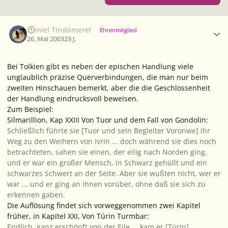
Ersteller-Statistik
Neniel Tindómerel
Ehrenmitglied
26. Mai 2003
23 J.
Bei Tolkien gibt es neben der epischen Handlung viele
unglaublich präzise Querverbindungen, die man nur beim
zweiten Hinschauen bemerkt, aber die die Geschlossenheit
der Handlung eindrucksvoll beweisen.
Zum Beispiel:
Silmarillion, Kap XXIII Von Tuor und dem Fall von Gondolin:
Schließlich führte sie [Tuor und sein Begleiter Voronwe] ihr
Weg zu den Weihern von Ivrin ... doch während sie dies noch
betrachteten, sahen sie einen, der eilig nach Norden ging,
und er war ein großer Mensch, in Schwarz gehüllt und ein
schwarzes Schwert an der Seite. Aber sie wußten nicht, wer er
war ... und er ging an ihnen vorüber, ohne daß sie sich zu
erkennen gaben.
Die Auflösung findet sich vorweggenommen zwei Kapitel
früher, in Kapitel XXI,
Von Túrin Turmbar
:
Endlich, ganz erschöpft von der Eile ... kam er [Túrin],