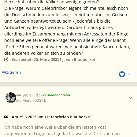
Herrschaft über die Völker so wenig eigneten?
Die Frage, warum Celebrimbor eigentlich meinte, auch noch
die Drei schmieden zu müssen, scheint mir aber im Großen
und Ganzen beantwortet zu sein - jedenfalls bis die
Antworten widerlegt werden. Darüber hinaus gibt es
allerdings im Zusammenhang mit den Adressaten der Ringe
noch eine weitere offene Frage: Wenn alle Ringe der Macht
für die Elben gedacht waren, wie beabsichtigte Sauron dann,
die anderen Völker an sich zu binden?
Bearbeitet (
25. März 2025
1 J.
von Blauborke)
Zitieren
1
Ersteller-Statistik
Tolwen
Forum-Moderator
26. März 2025
1 J.
Am 25.3.2025 um 11:32 schrieb Blauborke:
Ich habe noch eine Weile über die im letzten Post
aufgeworfene Frage nachgedacht, was die Drei von den