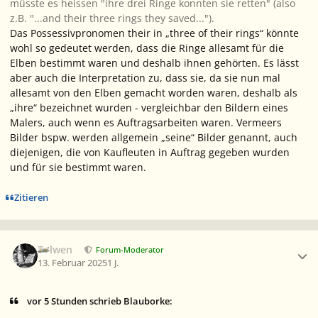
müsste es heissen "ihre drei Ringe konnten sie retten" (also
z.B. "...and their three rings they saved...").
Das Possessivpronomen
their
in „three of their rings“ könnte
wohl so gedeutet werden, dass die Ringe allesamt für die
Elben bestimmt waren und deshalb ihnen gehörten. Es lässt
aber auch die Interpretation zu, dass sie, da sie nun mal
allesamt von den Elben gemacht worden waren, deshalb als
„ihre“ bezeichnet wurden - vergleichbar den Bildern eines
Malers, auch wenn es Auftragsarbeiten waren. Vermeers
Bilder bspw. werden allgemein „seine“ Bilder genannt, auch
diejenigen, die von Kaufleuten in Auftrag gegeben wurden
und für sie bestimmt waren.
Zitieren
Ersteller-Statistik
Tolwen
Forum-Moderator
13. Februar 2025
1 J.
vor 5 Stunden schrieb Blauborke: