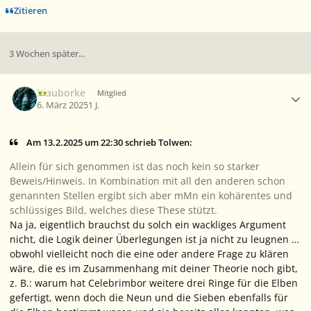
Zitieren
3 Wochen später...
Ersteller-Statistik
Blauborke
Mitglied
6. März 2025
1 J.
Am 13.2.2025 um 22:30 schrieb Tolwen:
Allein für sich genommen ist das noch kein so starker
Beweis/Hinweis. In Kombination mit all den anderen schon
genannten Stellen ergibt sich aber mMn ein kohärentes und
schlüssiges Bild, welches diese These stützt.
Na ja, eigentlich brauchst du solch ein wackliges Argument
nicht, die Logik deiner Überlegungen ist ja nicht zu leugnen …
obwohl vielleicht noch die eine oder andere Frage zu klären
wäre, die es im Zusammenhang mit deiner Theorie noch gibt,
z. B.: warum hat Celebrimbor weitere drei Ringe für die Elben
gefertigt, wenn doch die Neun und die Sieben ebenfalls für