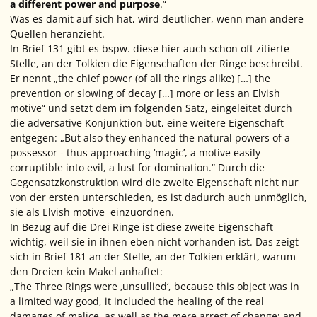
a different power and purpose
.“
Was es damit auf sich hat, wird deutlicher, wenn man andere
Quellen heranzieht.
In Brief 131 gibt es bspw. diese hier auch schon oft zitierte
Stelle, an der Tolkien die Eigenschaften der Ringe beschreibt.
Er nennt „
the chief power (of all the rings alike) […] the
prevention or slowing of decay […] more or less an Elvish
motive“
und setzt dem im folgenden Satz, eingeleitet durch
die adversative Konjunktion
but
, eine weitere Eigenschaft
entgegen:
„But also they enhanced the natural powers of a
possessor - thus approaching ‘magic’, a motive easily
corruptible into evil, a lust for domination.“
Durch die
Gegensatzkonstruktion wird die zweite Eigenschaft nicht nur
von der ersten unterschieden, es ist dadurch auch unmöglich,
sie als
Elvish motive
einzuordnen.
In Bezug auf die Drei Ringe ist diese zweite Eigenschaft
wichtig, weil sie in ihnen eben nicht vorhanden ist. Das zeigt
sich in Brief 181 an der Stelle, an der Tolkien erklärt, warum
den Dreien kein Makel anhaftet:
„The Three Rings were ‚unsullied‘, because this object was in
a limited way good, it included the healing of the real
damages of malice, as well as the mere arrest of change; and