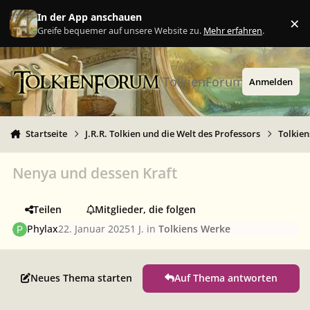
Zu Inhalt springen
In der App anschauen
×
Ig
Greife bequemer auf unsere Website zu.
Mehr erfahren
.
TolkienForum
Anmelden
Startseite
J.R.R. Tolkien und die Welt des Professors
Tolkie
Nenya und dessen Kraft
Teilen
Mitglieder, die folgen
Phylax
22. Januar 2025
1 J.
in
Tolkiens Werke
Neues Thema starten
Auf Thema antworten