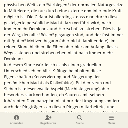
physischen Welt - ein "Verbiegen" der normalen Naturgesetze
in Mittelerde, die nur durch eine externe dominierende Kraft
möglich ist. Die Gefahr ist allerdings, dass man durch diese
gesteigerte persönliche Macht dazu verführt wird, nach
immer mehr Dominanz und Herrschaft zu streben. Dies ist ja
der Weg, den alle "Bösen" gegangen sind, und der fast immer
mit "guten" Motiven begann (aber nicht damit endete). Im
reinen Sinne bleiben die Elben aber hier am Anfang dieses
Weges stehen und streben eben nicht nach immer mehr
Dominanz.
In diesem Sinne würde ich es als einen graduellen
Unterschied sehen: Alle 19 Ringe beinhalten diese
Eigenschaften (Konservierung und Steigerung der
persönlichen Macht als Risikofaktor). Bei den Neun und
Sieben ist dieser zweite Aspekt (Machtsteigerung) aber
besonders stark vorhanden, da Sauron - mit seinem
inhärenten Dominanzplan nicht nur der Umgebung sondern
auch der Ringträger - an diesen Ringen mitarbeitete, und
deswegen auch elbische Träger sicher erheblich gefährdet
hätte. Die Drei enthielten dann nur das "technisch bedingte"
Anmelden
Registrieren
Suche
Menu
Minimum dieser Eigenschaft, welches somit erheblich leichter