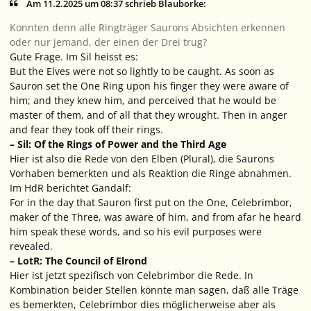
Am 11.2.2025 um 08:37 schrieb Blauborke:
Konnten denn alle Ringträger Saurons Absichten erkennen
oder nur jemand, der einen der Drei trug?
Gute Frage. Im Sil heisst es:
But the Elves were not so lightly to be caught. As soon as
Sauron set the One Ring upon his finger they were aware of
him; and they knew him, and perceived that he would be
master of them, and of all that they wrought. Then in anger
and fear they took off their rings.
– Sil: Of the Rings of Power and the Third Age
Hier ist also die Rede von den Elben (Plural), die Saurons
Vorhaben bemerkten und als Reaktion die Ringe abnahmen.
Im HdR berichtet Gandalf:
For in the day that Sauron first put on the One, Celebrimbor,
maker of the Three, was aware of him, and from afar he heard
him speak these words, and so his evil purposes were
revealed.
– LotR: The Council of Elrond
Hier ist jetzt spezifisch von Celebrimbor die Rede. In
Kombination beider Stellen könnte man sagen, daß alle Träge
es bemerkten, Celebrimbor dies möglicherweise aber als