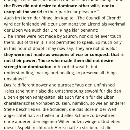
the Elves did not desire to dominate other wills, nor to
usurp all the world
to their particular pleasure.“
Auch im Herrn der Ringe, im Kapitel „The Council of Elrond"
wird der fehlende Wille zur Dominanz von Elrond als Merkmal
der Elben wie auch der Drei Ringe klar benannt:
„The Three were not made by Sauron, nor did he ever touch
them. But of them it is not permitted to speak. So much only
in this hour of doubt I may now say. They are not idle. But
they were not made as weapons of war or conquest: that is
not their power. Those who made them did not desire
strength or domination
or hoarded wealth, but
understanding, making and healing, to preserve all things
unstained.“
Das "
a different power and purpose
"aus den Unfinished
Tales scheint mir also die Umschreibung sowohl für die den
Elben eigenen Fähigkeiten, als auch für ein für die Elben
charakterisches Vorhaben zu sein, nämlich, so wie an anderer
Stelle beschrieben, die Schäden, die das Böse in der Welt
angerichtet hat, zu heilen und alles Schöne zu bewahren,
ohne anderen den eigenen Willen aufzuzwingen. Und eben
dieser Aspekt, nicht nach Herrschaft zu streben, ist die