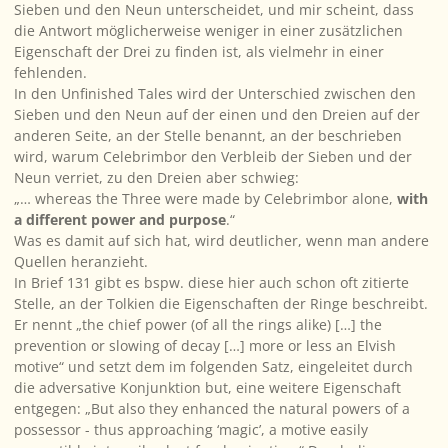
Sieben und den Neun unterscheidet, und mir scheint, dass
die Antwort möglicherweise weniger in einer zusätzlichen
Eigenschaft der Drei zu finden ist, als vielmehr in einer
fehlenden.
In den Unfinished Tales wird der Unterschied zwischen den
Sieben und den Neun auf der einen und den Dreien auf der
anderen Seite, an der Stelle benannt, an der beschrieben
wird, warum Celebrimbor den Verbleib der Sieben und der
Neun verriet, zu den Dreien aber schwieg:
„… whereas the Three were made by Celebrimbor alone,
with
a different power and purpose
.“
Was es damit auf sich hat, wird deutlicher, wenn man andere
Quellen heranzieht.
In Brief 131 gibt es bspw. diese hier auch schon oft zitierte
Stelle, an der Tolkien die Eigenschaften der Ringe beschreibt.
Er nennt „
the chief power (of all the rings alike) […] the
prevention or slowing of decay […] more or less an Elvish
motive“
und setzt dem im folgenden Satz, eingeleitet durch
die adversative Konjunktion
but
, eine weitere Eigenschaft
entgegen:
„But also they enhanced the natural powers of a
possessor - thus approaching ‘magic’, a motive easily