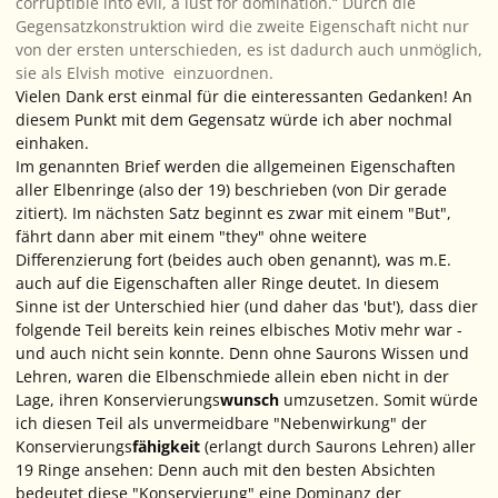
corruptible into evil, a lust for domination.“
Durch die
Gegensatzkonstruktion wird die zweite Eigenschaft nicht nur
von der ersten unterschieden, es ist dadurch auch unmöglich,
sie als
Elvish motive
einzuordnen.
Vielen Dank erst einmal für die einteressanten Gedanken! An
diesem Punkt mit dem Gegensatz würde ich aber nochmal
einhaken.
Im genannten Brief werden die allgemeinen Eigenschaften
aller Elbenringe (also der 19) beschrieben (von Dir gerade
zitiert). Im nächsten Satz beginnt es zwar mit einem "But",
fährt dann aber mit einem "they" ohne weitere
Differenzierung fort (beides auch oben genannt), was m.E.
auch auf die Eigenschaften aller Ringe deutet. In diesem
Sinne ist der Unterschied hier (und daher das 'but'), dass dier
folgende Teil bereits kein reines elbisches Motiv mehr war -
und auch nicht sein konnte. Denn ohne Saurons Wissen und
Lehren, waren die Elbenschmiede allein eben nicht in der
Lage, ihren Konservierungs
wunsch
umzusetzen. Somit würde
ich diesen Teil als unvermeidbare "Nebenwirkung" der
Konservierungs
fähigkeit
(erlangt durch Saurons Lehren) aller
19 Ringe ansehen: Denn auch mit den besten Absichten
bedeutet diese "Konservierung" eine Dominanz der