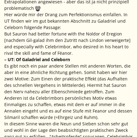
Extrapolationen angewiesen - aber das ist ja nicht prinzipiell
problematisch
Hier würde mir der Drang zum Perfektionismus einfallen. In
UT finden wir im gut bekannten Abschnitt zu Galadriel und
Celeborn folgende Passage:
But Sauron had better fortune with the Noldor of Eregion
[nachdem Gil-galad ihm den Zutritt nach Lindon verweigerte]
and especially with Celebrimbor, who desired in his heart to
rival the skill and fame of Fëanor.
– UT: Of Galadriel and Celeborn
Es gibt noch ein paar andere Stellen mit anderen Worten, die
aber in eine ähnliche Richtung gehen. Somit haben wir hier
zwei Motive: Zum Einen der praktische Effekt (das Aufhalten
des schnellen Vergehens in Mittelerde). Hiermit hat Sauron
den Nerv nahezu aller Elbenschmiede getroffen. Zum
Anderen ist da Celebrimbors persönliches Motiv etwas
Einmaliges zu schaffen, etwas mit dem er auf immer in die
Annalen eingeht und es auf eine Stufe mit Feanor und dessen
Silmaril schaffen würde (=Ehrgeiz und Ruhm).
In diesem Sinne waren die Neun und Sieben schon sehr gut
und wohl in der Lage den beabsichtigten praktischen Zweck
ganz gut zu erfüllen - "Arbeitspferde" sozusagen. Celebrimbor