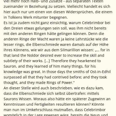
viel mehr noch Halb- und Zusätze - aus separaten Texten
zueinander in Beziehung zu setzen. Vielleicht handelt es sich
hier auch nur um einen von diesen Widersprüchen, die einem
in Tolkiens Werk mitunter begegnen.
Es ist ja zudem nicht ganz einsichtig, warum Celebrimbor bei
den Dreien etwas gelungen sein soll, was ihm nicht bereits
mit den anderen Ringen hätte gelingen können. Denn die
anderen Ringe der Macht waren ja keine Lehrstücke wie die
lesser rings
, die Elbenschmiede waren damals auf der Höhe
ihres Könnens, wie wir aus dem Silmarillion wissen:
„… for in
that land the Noldor desired ever to increase the skill and
subtlety of their works. […] Therefore they hearkened to
Sauron, and they learned of him many things, for his
knowledge was great. In those days the smiths of Ost-in-Edhil
surpassed all that they had contrived before; and they took
thought, and they made Rings of Power.“
An dieser Stelle wird auch beschrieben, wie es dazu kam,
dass die Elbenschmiede sich selbst übertrafen: mittels
Saurons Wissen. Woraus also hätte ein späterer Zugewinn an
Kenntnissen und Fertigkeiten resultieren können? Könnte
man nun im Umkehrschluss mutmaßen, dass Celebrimbor
womöglich in der Lage gewesen wäre, bereits die Neun und