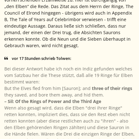
„den Elben“ die Rede. Das Zitat aus dem Herrn der Ringe,
The
Council of Elrond
hingegen - übrigens wird auch in
Appendix
B, The Tale of Years
auf Celebrimbor verwiesen - trifft eine
eindeutige Aussage. Daraus ließe sich schließen, dass nur
jemand, der einen der Drei trug, die Absichten Saurons
erkennen konnte. Ob die Neun und die Sieben überhaupt in
Gebrauch waren, wird nicht gesagt.
vor 17 Stunden schrieb Tolwen:
Bei dieser Antwort habe ich noch ein Indiz gefunden welches
vom Satzbau her die These stützt, daß alle 19 Ringe für Elben
bestimmt waren:
But the Elves fled from him [Sauron]; and
three of their rings
they saved, and bore them away, and hid them.
– Sil: Of the Rings of Power and the Third Age
Wenn also gesagt wird, dass die Elben "drei ihrer Ringe"
retten konnten, impliziert dies, dass sie den Rest eben nicht
retten konnten (aber diese restlichen auch zu "ihren" - also
den Elben gehörenden Ringen zählten) und diese Sauron in
die Hände fielen. Wären die Drei die einzigen Ringe der Elben,