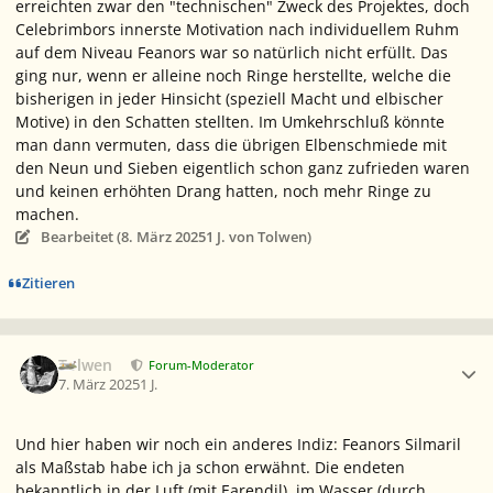
erreichten zwar den "technischen" Zweck des Projektes, doch
Celebrimbors innerste Motivation nach individuellem Ruhm
auf dem Niveau Feanors war so natürlich nicht erfüllt. Das
ging nur, wenn er alleine noch Ringe herstellte, welche die
bisherigen in jeder Hinsicht (speziell Macht und elbischer
Motive) in den Schatten stellten. Im Umkehrschluß könnte
man dann vermuten, dass die übrigen Elbenschmiede mit
den Neun und Sieben eigentlich schon ganz zufrieden waren
und keinen erhöhten Drang hatten, noch mehr Ringe zu
machen.
Bearbeitet (
8. März 2025
1 J.
von Tolwen)
Zitieren
Ersteller-Statistik
Tolwen
Forum-Moderator
7. März 2025
1 J.
Und hier haben wir noch ein anderes Indiz: Feanors Silmaril
als Maßstab habe ich ja schon erwähnt. Die endeten
bekanntlich in der Luft (mit Earendil), im Wasser (durch