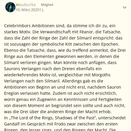
Blauborke
Mitglied
10. März 2025
1 J.
Celebrimbors Ambitionen sind, da stimme ich dir zu, ein
starkes Motiv. Die Verwandtschaft mit Fëanor, die Tatsache,
dass die Zahl der Ringe der Zahl der Silmaril entspricht: das
ist sozusagen der symbolische Kitt zwischen den Epochen.
Ebenso die Tatsache, dass, wie du treffend anmerkst, die Drei
Ringe aus den Elementen gewonnen werden, in denen die
Silmaril verloren gingen. Man könnte noch anfügen, dass
Saurons Verlangen nach den Dreien ebenfalls ein
wiederkehrendes Motiv ist, vergleichbar mit Morgoths
Verlangen nach den Silmaril. Allerdings gab es die
Ambitionen von Beginn an und nicht erst, nachdem Sauron
Eregion verlassen hatte. Zudem ist auch nicht ersichtlich,
worin genau ein Zugewinn an Kenntnissen und Fertigkeiten
von diesem Moment an begründet sein sollte und auch nicht,
was die Drei über die anderen Ringe der Macht erhob.
In „The Lord of the Rings, Shadows of the Past“, unterscheidet
Gandalf im Gespräch mit Frodo zwar zwischen den ersten
Ringen, den
lesser rings
, und den Ringen der Macht. Die