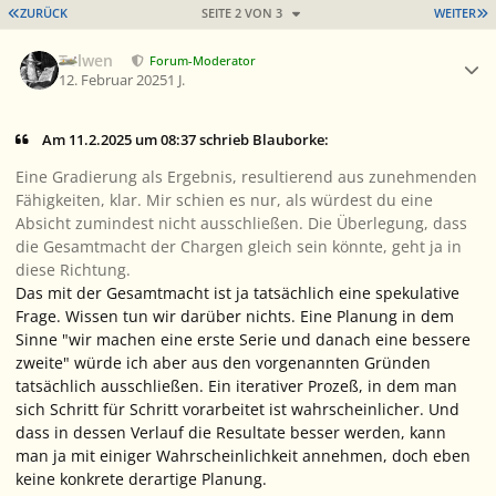
ERSTE SEITE
L
ZURÜCK
SEITE 2 VON 3
WEITER
Ersteller-Statistik
Tolwen
Forum-Moderator
12. Februar 2025
1 J.
Am 11.2.2025 um 08:37 schrieb Blauborke:
Eine Gradierung als Ergebnis, resultierend aus zunehmenden
Fähigkeiten, klar. Mir schien es nur, als würdest du eine
Absicht zumindest nicht ausschließen. Die Überlegung, dass
die Gesamtmacht der Chargen gleich sein könnte, geht ja in
diese Richtung.
Das mit der Gesamtmacht ist ja tatsächlich eine spekulative
Frage. Wissen tun wir darüber nichts. Eine Planung in dem
Sinne "wir machen eine erste Serie und danach eine bessere
zweite" würde ich aber aus den vorgenannten Gründen
tatsächlich ausschließen. Ein iterativer Prozeß, in dem man
sich Schritt für Schritt vorarbeitet ist wahrscheinlicher. Und
dass in dessen Verlauf die Resultate besser werden, kann
man ja mit einiger Wahrscheinlichkeit annehmen, doch eben
keine konkrete derartige Planung.