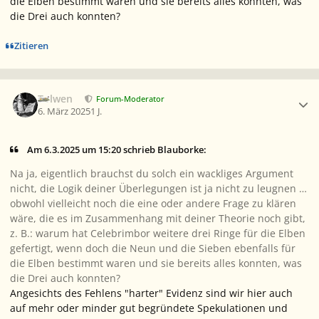
die Elben bestimmt waren und sie bereits alles konnten, was
die Drei auch konnten?
Zitieren
Ersteller-Statistik
Tolwen
Forum-Moderator
6. März 2025
1 J.
Am 6.3.2025 um 15:20 schrieb Blauborke:
Na ja, eigentlich brauchst du solch ein wackliges Argument
nicht, die Logik deiner Überlegungen ist ja nicht zu leugnen …
obwohl vielleicht noch die eine oder andere Frage zu klären
wäre, die es im Zusammenhang mit deiner Theorie noch gibt,
z. B.: warum hat Celebrimbor weitere drei Ringe für die Elben
gefertigt, wenn doch die Neun und die Sieben ebenfalls für
die Elben bestimmt waren und sie bereits alles konnten, was
die Drei auch konnten?
Angesichts des Fehlens "harter" Evidenz sind wir hier auch
auf mehr oder minder gut begründete Spekulationen und