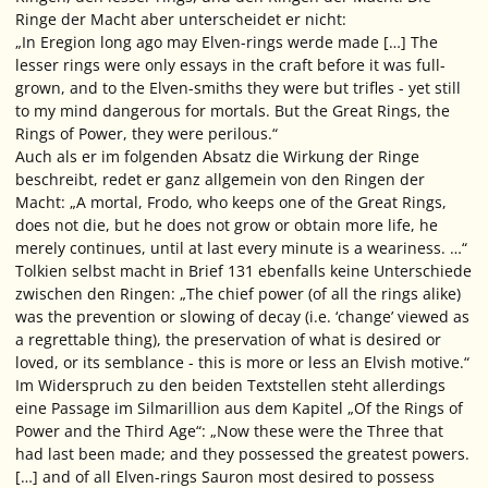
Ringe der Macht aber unterscheidet er nicht:
„In Eregion long ago may Elven-rings werde made […] The
lesser rings were only essays in the craft before it was full-
grown, and to the Elven-smiths they were but trifles - yet still
to my mind dangerous for mortals. But the Great Rings, the
Rings of Power, they were perilous.“
Auch als er im folgenden Absatz die Wirkung der Ringe
beschreibt, redet er ganz allgemein von den Ringen der
Macht:
„A mortal, Frodo, who keeps one of the Great Rings,
does not die, but he does not grow or obtain more life, he
merely continues, until at last every minute is a weariness. …“
Tolkien selbst macht in Brief 131 ebenfalls keine Unterschiede
zwischen den Ringen:
„The chief power (of all the rings alike)
was the prevention or slowing of decay (i.e. ‘change’ viewed as
a regrettable thing), the preservation of what is desired or
loved, or its semblance - this is more or less an Elvish motive.“
Im Widerspruch zu den beiden Textstellen steht allerdings
eine Passage im Silmarillion aus dem Kapitel „Of the Rings of
Power and the Third Age“:
„Now these were the Three that
had last been made; and they possessed the greatest powers.
[…] and of all Elven-rings Sauron most desired to possess