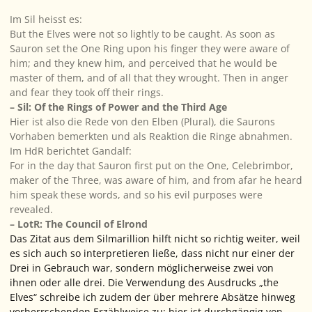
Im Sil heisst es:
But the Elves were not so lightly to be caught. As soon as
Sauron set the One Ring upon his finger they were aware of
him; and they knew him, and perceived that he would be
master of them, and of all that they wrought. Then in anger
and fear they took off their rings.
– Sil: Of the Rings of Power and the Third Age
Hier ist also die Rede von den Elben (Plural), die Saurons
Vorhaben bemerkten und als Reaktion die Ringe abnahmen.
Im HdR berichtet Gandalf:
For in the day that Sauron first put on the One, Celebrimbor,
maker of the Three, was aware of him, and from afar he heard
him speak these words, and so his evil purposes were
revealed.
– LotR: The Council of Elrond
Das Zitat aus dem
Silmarillion
hilft nicht so richtig weiter, weil
es sich auch so interpretieren ließe, dass nicht nur einer der
Drei in Gebrauch war, sondern möglicherweise zwei von
ihnen oder alle drei. Die Verwendung des Ausdrucks „the
Elves“ schreibe ich zudem der über mehrere Absätze hinweg
vorherrschenden Erzählweise zu: hier ist durchgängig von