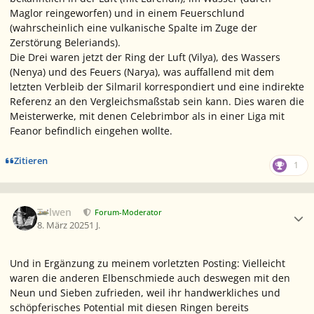
Maglor reingeworfen) und in einem Feuerschlund
(wahrscheinlich eine vulkanische Spalte im Zuge der
Zerstörung Beleriands).
Die Drei waren jetzt der Ring der Luft (Vilya), des Wassers
(Nenya) und des Feuers (Narya), was auffallend mit dem
letzten Verbleib der Silmaril korrespondiert und eine indirekte
Referenz an den Vergleichsmaßstab sein kann. Dies waren die
Meisterwerke, mit denen Celebrimbor als in einer Liga mit
Feanor befindlich eingehen wollte.
Zitieren
1
Ersteller-Statistik
Tolwen
Forum-Moderator
8. März 2025
1 J.
Und in Ergänzung zu meinem vorletzten Posting: Vielleicht
waren die anderen Elbenschmiede auch deswegen mit den
Neun und Sieben zufrieden, weil ihr handwerkliches und
schöpferisches Potential mit diesen Ringen bereits