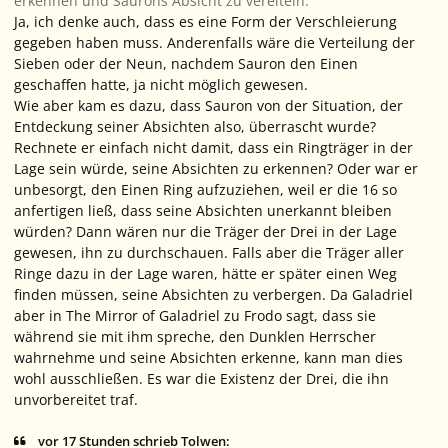
erkennen und Saurons Absicht zu vereiteln.
Ja, ich denke auch, dass es eine Form der Verschleierung
gegeben haben muss. Anderenfalls wäre die Verteilung der
Sieben oder der Neun, nachdem Sauron den Einen
geschaffen hatte, ja nicht möglich gewesen.
Wie aber kam es dazu, dass Sauron von der Situation, der
Entdeckung seiner Absichten also, überrascht wurde?
Rechnete er einfach nicht damit, dass ein Ringträger in der
Lage sein würde, seine Absichten zu erkennen? Oder war er
unbesorgt, den Einen Ring aufzuziehen, weil er die 16 so
anfertigen ließ, dass seine Absichten unerkannt bleiben
würden? Dann wären nur die Träger der Drei in der Lage
gewesen, ihn zu durchschauen. Falls aber die Träger aller
Ringe dazu in der Lage waren, hätte er später einen Weg
finden müssen, seine Absichten zu verbergen. Da Galadriel
aber in
The Mirror of Galadriel
zu Frodo sagt, dass sie
während sie mit ihm spreche, den Dunklen Herrscher
wahrnehme und seine Absichten erkenne, kann man dies
wohl ausschließen. Es war die Existenz der Drei, die ihn
unvorbereitet traf.
vor 17 Stunden schrieb Tolwen: