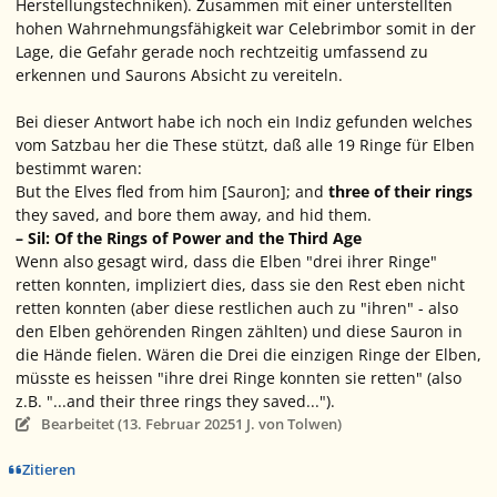
Herstellungstechniken). Zusammen mit einer unterstellten
hohen Wahrnehmungsfähigkeit war Celebrimbor somit in der
Lage, die Gefahr gerade noch rechtzeitig umfassend zu
erkennen und Saurons Absicht zu vereiteln.
Bei dieser Antwort habe ich noch ein Indiz gefunden welches
vom Satzbau her die These stützt, daß alle 19 Ringe für Elben
bestimmt waren:
But the Elves fled from him [Sauron]; and
three of their rings
they saved, and bore them away, and hid them.
– Sil: Of the Rings of Power and the Third Age
Wenn also gesagt wird, dass die Elben "drei ihrer Ringe"
retten konnten, impliziert dies, dass sie den Rest eben nicht
retten konnten (aber diese restlichen auch zu "ihren" - also
den Elben gehörenden Ringen zählten) und diese Sauron in
die Hände fielen. Wären die Drei die einzigen Ringe der Elben,
müsste es heissen "ihre drei Ringe konnten sie retten" (also
z.B. "...and their three rings they saved...").
Bearbeitet (
13. Februar 2025
1 J.
von Tolwen)
Zitieren