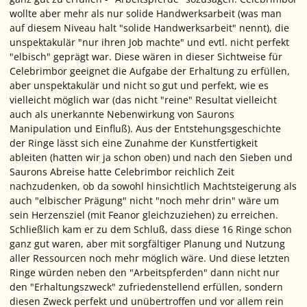
wollte aber mehr als nur solide Handwerksarbeit (was man
auf diesem Niveau halt "solide Handwerksarbeit" nennt), die
unspektakulär "nur ihren Job machte" und evtl. nicht perfekt
"elbisch" geprägt war. Diese wären in dieser Sichtweise für
Celebrimbor geeignet die Aufgabe der Erhaltung zu erfüllen,
aber unspektakulär und nicht so gut und perfekt, wie es
vielleicht möglich war (das nicht "reine" Resultat vielleicht
auch als unerkannte Nebenwirkung von Saurons
Manipulation und Einfluß). Aus der Entstehungsgeschichte
der Ringe lässt sich eine Zunahme der Kunstfertigkeit
ableiten (hatten wir ja schon oben) und nach den Sieben und
Saurons Abreise hatte Celebrimbor reichlich Zeit
nachzudenken, ob da sowohl hinsichtlich Machtsteigerung als
auch "elbischer Prägung" nicht "noch mehr drin" wäre um
sein Herzensziel (mit Feanor gleichzuziehen) zu erreichen.
Schließlich kam er zu dem Schluß, dass diese 16 Ringe schon
ganz gut waren, aber mit sorgfältiger Planung und Nutzung
aller Ressourcen noch mehr möglich wäre. Und diese letzten
Ringe würden neben den "Arbeitspferden" dann nicht nur
den "Erhaltungszweck" zufriedenstellend erfüllen, sondern
diesen Zweck perfekt und unübertroffen und vor allem rein