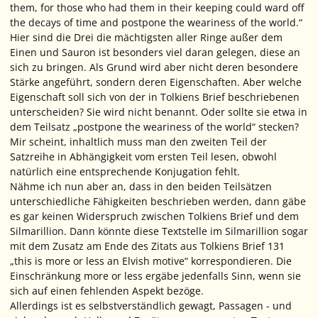
them, for those who had them in their keeping could ward off
the decays of time and postpone the weariness of the world.“
Hier sind die Drei die mächtigsten aller Ringe außer dem
Einen und Sauron ist besonders viel daran gelegen, diese an
sich zu bringen. Als Grund wird aber nicht deren besondere
Stärke angeführt, sondern deren Eigenschaften. Aber welche
Eigenschaft soll sich von der in Tolkiens Brief beschriebenen
unterscheiden? Sie wird nicht benannt. Oder sollte sie etwa in
dem Teilsatz
„postpone the weariness of the world“
stecken?
Mir scheint, inhaltlich muss man den zweiten Teil der
Satzreihe in Abhängigkeit vom ersten Teil lesen, obwohl
natürlich eine entsprechende Konjugation fehlt.
Nähme ich nun aber an, dass in den beiden Teilsätzen
unterschiedliche Fähigkeiten beschrieben werden, dann gäbe
es gar keinen Widerspruch zwischen Tolkiens Brief und dem
Silmarillion. Dann könnte diese Textstelle im Silmarillion sogar
mit dem Zusatz am Ende des Zitats aus Tolkiens Brief 131
„this is more or less an Elvish motive“
korrespondieren. Die
Einschränkung
more or less
ergäbe jedenfalls Sinn, wenn sie
sich auf einen fehlenden Aspekt bezöge.
Allerdings ist es selbstverständlich gewagt, Passagen - und