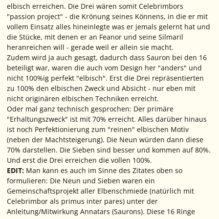
elbisch erreichen. Die Drei wären somit Celebrimbors
"passion project" - die Krönung seines Könnens, in die er mit
vollem Einsatz alles hineinlegte was er jemals gelernt hat und
die Stücke, mit denen er an Feanor und seine Silmaril
heranreichen will - gerade weil er allein sie macht.
Zudem wird ja auch gesagt, dadurch dass Sauron bei den 16
beteiligt war, waren die auch vom Design her "anders" und
nicht 100%ig perfekt "elbisch". Erst die Drei repräsentierten
zu 100% den elbischen Zweck und Absicht - nur eben mit
nicht originären elbischen Techniken erreicht.
Oder mal ganz technisch gesprochen: Der primäre
"Erhaltungszweck" ist mit 70% erreicht. Alles darüber hinaus
ist noch Perfektionierung zum "reinen" elbischen Motiv
(neben der Machtsteigerung). Die Neun würden dann diese
70% darstellen. Die Sieben sind besser und kommen auf 80%.
Und erst die Drei erreichen die vollen 100%.
EDIT:
Man kann es auch im Sinne des Zitates oben so
formulieren: Die Neun und Sieben waren ein
Gemeinschaftsprojekt aller Elbenschmiede (natürlich mit
Celebrimbor als primus inter pares) unter der
Anleitung/Mitwirkung Annatars (Saurons). Diese 16 Ringe