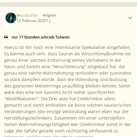
Ersteller-Statistik
Blauborke
Mitglied
13. Februar 2025
1 J.
vor 17 Stunden schrieb Tolwen:
Hierzu ist mir noch eine interessante Spekulation eingefallen.
Es könnte auch sein, dass Sauron als Vorsichtsmaßnahme vor
genau einer solchen Enttarnung seines Vorhabens in die
Neun und Sieben eine "Verschleierung" eingebaut hat, die
genau eine solche Wahrnehmung verhindern oder zumindest
so stark dämpfen würde, dass die Vollendung und Nutzung
des geplanten Meisterrings unauffällig bleiben könnte. Somit
wäre dies eine von Saurons nicht näher spezifizierten
"Modifikationen". Die Drei aber hat Celebrimbor allein
gemacht und somit enthielten sie keine solchen sauron'schen
Veränderungen (die einzige Verbindung waren eben nur die
Herstellungstechniken). Zusammen mit einer unterstellten
hohen Wahrnehmungsfähigkeit war Celebrimbor somit in der
Lage, die Gefahr gerade noch rechtzeitig umfassend zu