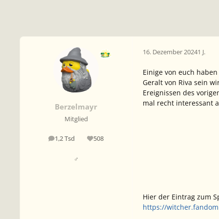
16. Dezember 2024
1 J.
Einige von euch haben
Geralt von Riva
sein wi
Ereignissen des vorigen
mal recht interessant a
Berzelmayr
Mitglied
1,2 Tsd
508
Beiträge
Reputation
♂
Hier der Eintrag zum Sp
https://witcher.fandom