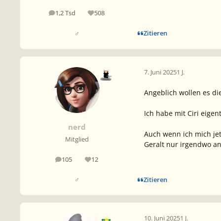
1,2 Tsd
508
Beiträge
Reputation
Zitieren
♂
7. Juni 2025
1 J.
Angeblich wollen es di
Ich habe mit Ciri eige
nerd
Auch wenn ich mich jetz
Mitglied
Geralt nur irgendwo a
105
12
Beiträge
Reputation
Zitieren
♂
10. Juni 2025
1 J.