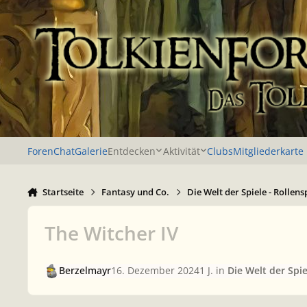
Zu Inhalt springen
Foren
Chat
Galerie
Entdecken
Aktivität
Clubs
Mitgliederkarte
Startseite
Fantasy und Co.
Die Welt der Spiele - Rollens
The Witcher IV
Berzelmayr
16. Dezember 2024
1 J.
in
Die Welt der Spie