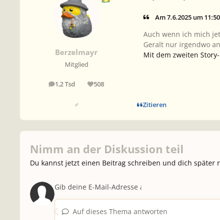
Am 7.6.2025 um 11:50
Auch wenn ich mich jetz
Geralt nur irgendwo a
Berzelmayr
Mit dem zweiten Story-
Mitglied
1,2 Tsd
508
Beiträge
Reputation
Zitieren
♂
Nimm an der Diskussion teil
Du kannst jetzt einen Beitrag schreiben und dich später 
Auf dieses Thema antworten