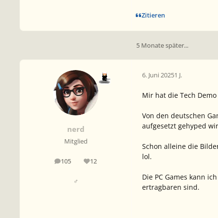
Zitieren
5 Monate später...
6. Juni 2025
1 J.
Mir hat die Tech Demo 
Von den deutschen Gami
aufgesetzt gehyped wir
nerd
Mitglied
Schon alleine die Bild
lol.
105
12
Beiträge
Reputation
Die PC Games kann ich
♂
ertragbaren sind.