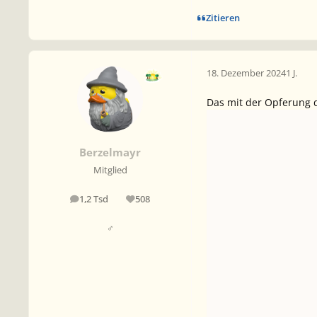
Zitieren
18. Dezember 2024
1 J.
Das mit der Opferung d
Berzelmayr
Mitglied
1,2 Tsd
508
Beiträge
Reputation
♂