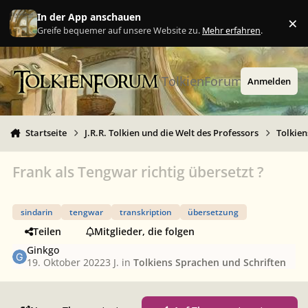
Zu Inhalt springen
In der App anschauen
×
Ig
Greife bequemer auf unsere Website zu.
Mehr erfahren
.
TolkienForum
Anmelden
Startseite
J.R.R. Tolkien und die Welt des Professors
Tolkien
Frank als Tengwar richtig übersetzt ?
sindarin
tengwar
transkription
übersetzung
Teilen
Mitglieder, die folgen
Ginkgo
19. Oktober 2022
3 J.
in
Tolkiens Sprachen und Schriften