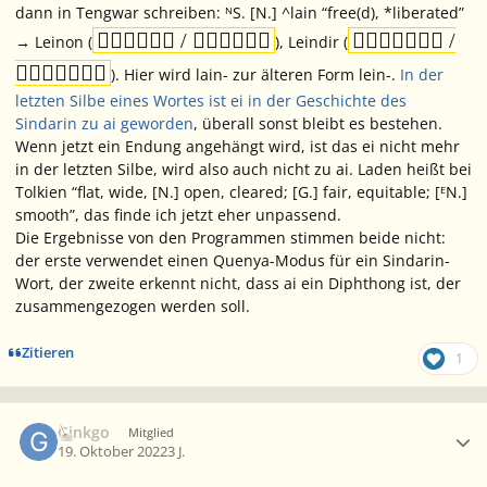
dann in Tengwar schreiben: ᴺS. [N.] ^
lain
“free(d), *liberated”
 / 
 /
→
Leinon
(
),
Leindir
(

). Hier wird
lain
- zur älteren Form
lein
-.
In der
letzten Silbe eines Wortes ist ei in der Geschichte des
Sindarin zu ai geworden
, überall sonst bleibt es bestehen.
Wenn jetzt ein Endung angehängt wird, ist das ei nicht mehr
in der letzten Silbe, wird also auch nicht zu ai. Laden heißt bei
Tolkien “flat, wide, [N.] open, cleared; [G.] fair, equitable; [ᴱN.]
smooth”, das finde ich jetzt eher unpassend.
Die Ergebnisse von den Programmen stimmen beide nicht:
der erste verwendet einen Quenya-Modus für ein Sindarin-
Wort, der zweite erkennt nicht, dass ai ein Diphthong ist, der
zusammengezogen werden soll.
Zitieren
1
Ersteller-Statistik
Ginkgo
Mitglied
19. Oktober 2022
3 J.