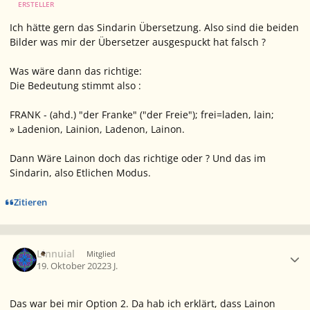
ERSTELLER
Ich hätte gern das Sindarin Übersetzung. Also sind die beiden
Bilder was mir der Übersetzer ausgespuckt hat falsch ?
Was wäre dann das richtige:
Die Bedeutung stimmt also
:
FRANK - (ahd.) "der Franke" ("der Freie"); frei=laden, lain;
» Ladenion, Lainion, Ladenon, Lainon.
Dann Wäre Lainon doch das richtige oder ? Und das im
Sindarin, also Etlichen Modus.
Zitieren
Ersteller-Statistik
Linnuial
Mitglied
19. Oktober 2022
3 J.
Das war bei mir Option 2. Da hab ich erklärt, dass
Lainon