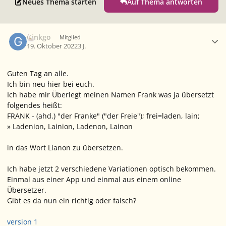
Neues Thema starten
Auf Thema antworten
Ersteller-Statistik
Ginkgo
Mitglied
19. Oktober 2022
3 J.
Guten Tag an alle.
Ich bin neu hier bei euch.
Ich habe mir Überlegt meinen Namen Frank was ja übersetzt
folgendes heißt:
FRANK - (ahd.) "der Franke" ("der Freie"); frei=laden, lain;
» Ladenion, Lainion, Ladenon, Lainon
in das Wort Lianon zu übersetzen.
Ich habe jetzt 2 verschiedene Variationen optisch bekommen.
Einmal aus einer App und einmal aus einem online
Übersetzer.
Gibt es da nun ein richtig oder falsch?
version 1