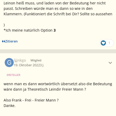
Leinon
heiß muss, und
laden
von der Bedeutung her nicht
passt. Schreiben würde man es dann so wie in den
Klammern. (Funktioniert die Schrift bei Dir? Sollte so aussehen
)
*Ich meine natürlich Option
3
Zitieren
1
Ersteller-Statistik
Ginkgo
Mitglied
19. Oktober 2022
3 J.
ERSTELLER
wenn man es dann wortwörtlich übersetzt also die Bedeutung
wäre dann ja Theoretisch Leindir Freier Mann ?
Also Frank - Frei - Freier Mann ?
Danke.