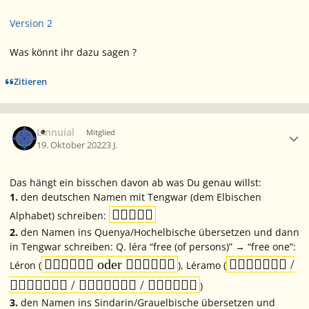
Version 2
Was könnt ihr dazu sagen ?
Zitieren
Ersteller-Statistik
Linnuial
Mitglied
19. Oktober 2022
3 J.
Das hängt ein bisschen davon ab was Du genau willst:
1.
den deutschen Namen mit Tengwar (dem Elbischen

Alphabet) schreiben:
2.
den Namen ins Quenya/Hochelbische übersetzen und dann
in Tengwar schreiben: Q.
léra
“free (of persons)” → “free one”:
 oder ‍
 /
Léron
(
),
Léramo
(
‍ /  / 
)
3.
den Namen ins Sindarin/Grauelbische übersetzen und