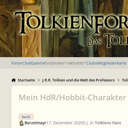
Zu Inhalt springen
Foren
Chat
Galerie
Entdecken
Aktivität
Clubs
Mitgliederkarte
Startseite
J.R.R. Tolkien und die Welt des Professors
Tol
Mein HdR/Hobbit-Charakter si
buch
Berzelmayr
17. Dezember 2020
5 J.
in
Tolkiens Fans