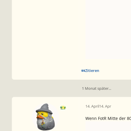
Zitieren
1 Monat später...
14. April
14. Apr
Wenn FotR Mitte der 80