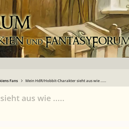
kiens Fans
Mein HdR/Hobbit-Charakter sieht aus wie .....
eht aus wie .....