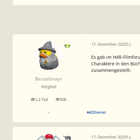
17. Dezember 2020
5 J.
Es gab im HdR-Filmfor
Charaktere in den Büch
zusammengestellt:
Berzelmayr
Mitglied
1,2 Tsd
508
Beiträge
Reputation
Zitieren
♂
17. Dezember 2020
5 J.