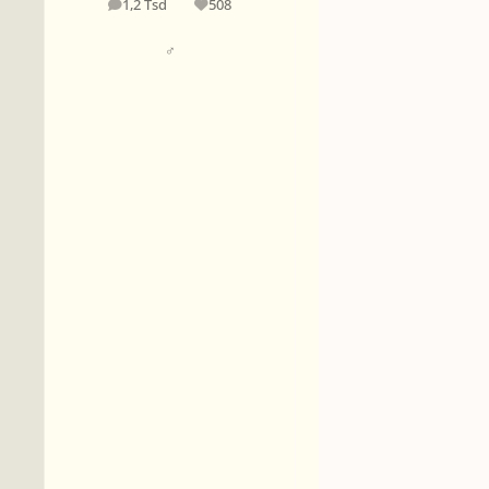
1,2 Tsd
508
Beiträge
Reputation
♂