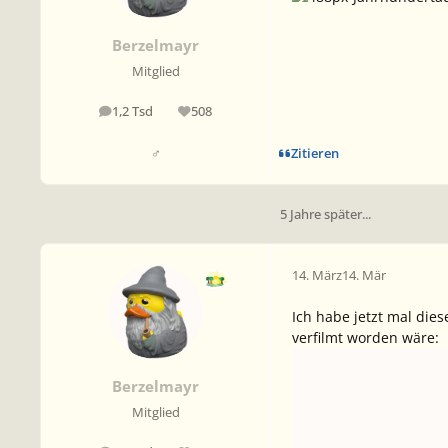
Berzelmayr
Mitglied
1,2 Tsd
508
Beiträge
Reputation
Zitieren
♂
5 Jahre später...
14. März
14. Mär
Ich habe jetzt mal dies
verfilmt worden wäre:
Berzelmayr
Mitglied