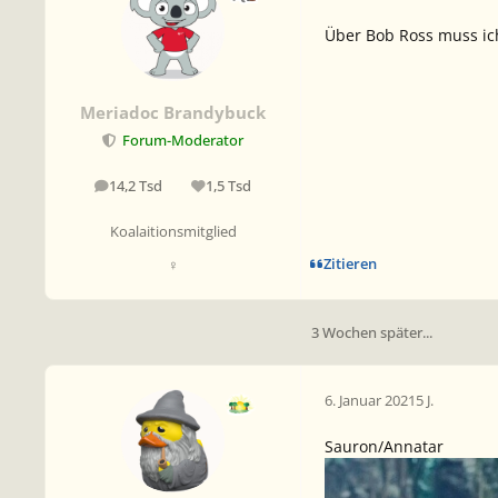
Über Bob Ross muss ich
Meriadoc Brandybuck
Forum-Moderator
14,2 Tsd
1,5 Tsd
Beiträge
Reputation
Koalaitionsmitglied
Zitieren
♀
3 Wochen später...
6. Januar 2021
5 J.
Sauron/Annatar