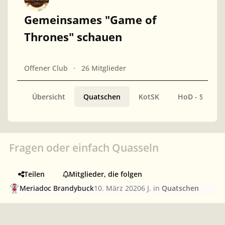
Gemeinsames "Game of
Thrones" schauen
Offener Club
26 Mitglieder
Übersicht
Quatschen
KotSK
HoD - Staffel 
Fragen oder einfach Quasseln
Teilen
Mitglieder, die folgen
Meriadoc Brandybuck
10. März 2020
6 J.
in
Quatschen