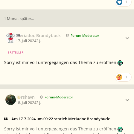
1
1 Monat später...
Ersteller-Statistik
Meriadoc Brandybuck
Forum-Moderator
17. Juli 2024
2 J.
ERSTELLER
Sorry ist mir voll untergegangen das Thema zu eröffnen
1
Ersteller-Statistik
Torshavn
Forum-Moderator
18. Juli 2024
2 J.
Am 17.7.2024 um 09:22 schrieb Meriadoc Brandybuck:
Sorry ist mir voll untergegangen das Thema zu eröffnen