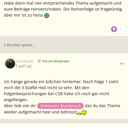
Habe dann mal nen entsprechendes Thema aufgemacht und
eure Beiträge reinverschoben. Die Reihenfolge ist fragwürdig,
aber mir ist zu heiss
1
2 Wochen später...
Ersteller-Statistik
Torshavn
Forum-Moderator
7. Juli
7. Jul
Ich hänge gerade ein bißchen hinterher. Nach Folge 1 zieht
mich die 3.Staffel HoD nicht so sehr. Mit den
Folgenbesprechungen bei CSB habe ich noch gar nicht
angefangen.
Aber lieb von dir
das du das Thema
@Meriadoc Brandybuck
wieder aufgemacht hast und betreust
Ersteller-Statistik