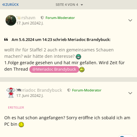
ERSTE SEITE
ZURÜCK
SEITE 4 VON 4
Ersteller-Statistik
Torshavn
Forum-Moderator
17. Juni 2024
2 J.
Am 5.6.2024 um 14:23 schrieb Meriadoc Brandybuck:
wollt ihr für Staffel 2 auch ein gemeinsames Schauen
machen? wär hätte den interesse?
1.Folge gerade gesehen und hat mir gefallen. Wird Zeit für
den Thread
@Meriadoc Brandybuck
Ersteller-Statistik
Meriadoc Brandybuck
Forum-Moderator
17. Juni 2024
2 J.
ERSTELLER
Oh es hat schon angefangen? Sorry eröffne ich sobald ich am
PC bin