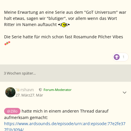
Meine Erwartung an eine Serie aus dem "GoT Universum" war
halt etwas, sagen wir "blutiger", vor allem wenn das Wort
Ritter im Namen auftaucht
Die Serie hatte für mich schon fast Rosamunde Pilcher Vibes
1
3 Wochen später...
Ersteller-Statistik
Torshavn
Forum-Moderator
27. März
27. Mär
hatte mich in einem anderen Thread darauf
@Zillo
aufmerksam gemacht:
https://www.ardsounds.de/episode/urn:ard:episode:77e2fe37
7f1b3094/