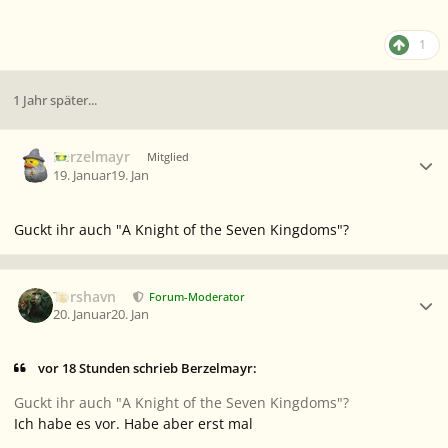
1
1 Jahr später...
Ersteller-Statistik
Berzelmayr
Mitglied
19. Januar
19. Jan
Guckt ihr auch "A Knight of the Seven Kingdoms"?
Ersteller-Statistik
Torshavn
Forum-Moderator
20. Januar
20. Jan
vor 18 Stunden schrieb Berzelmayr:
Guckt ihr auch "A Knight of the Seven Kingdoms"?
Ich habe es vor. Habe aber erst mal