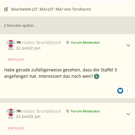
Bearbeitet (
27. März
27. Mär
von Torshavn)
2 Monate später...
Ersteller-Statistik
Meriadoc Brandybuck
Forum-Moderator
22. Juni
22. Jun
ERSTELLER
Habe gerade zufälligerweise gesehen, dass die Staffel 3
angefangen hat. Interessiert das noch wen?
1
Ersteller-Statistik
Meriadoc Brandybuck
Forum-Moderator
23. Juni
23. Jun
ERSTELLER