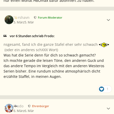
nur einen Monat HBOmax dafür abonniert zu haben.
Ersteller-Statistik
Torshavn
Forum-Moderator
5. März
5. Mär
vor 6 Stunden schrieb Frodo:
nsgesamt, fand ich die ganze Stafel eher sehr schwach
(oder ein anderes schXXX Wort)
Was hat die Serie denn für dich so schwach gemacht?
Ich mochte gerade die leisen Töne, den anderen Guck und
das andere Tempo im Vergleich mit den anderen Westeros
Serien bisher. Eine rundum schöne atmosphärisch dicht
erzählte Staffel, in meinen Augen.
1
Ersteller-Statistik
Frodo
Ehrenbürger
6. März
6. Mär