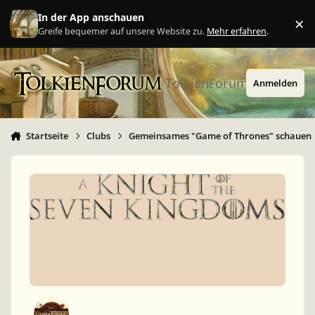
Zu Inhalt springen
In der App anschauen
×
Ig
Greife bequemer auf unsere Website zu.
Mehr erfahren
.
TolkienForum
Anmelden
Startseite
Clubs
Gemeinsames "Game of Thrones" schauen