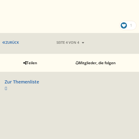
1
ERSTE SEITE
ZURÜCK
SEITE 4 VON 4
Teilen
Mitglieder, die folgen
Zur Themenliste