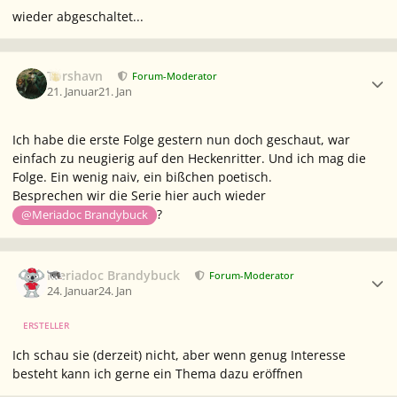
wieder abgeschaltet...
Ersteller-Statistik
Torshavn
Forum-Moderator
21. Januar
21. Jan
Ich habe die erste Folge gestern nun doch geschaut, war
einfach zu neugierig auf den Heckenritter. Und ich mag die
Folge. Ein wenig naiv, ein bißchen poetisch.
Besprechen wir die Serie hier auch wieder
?
@Meriadoc Brandybuck
Ersteller-Statistik
Meriadoc Brandybuck
Forum-Moderator
24. Januar
24. Jan
ERSTELLER
Ich schau sie (derzeit) nicht, aber wenn genug Interesse
besteht kann ich gerne ein Thema dazu eröffnen