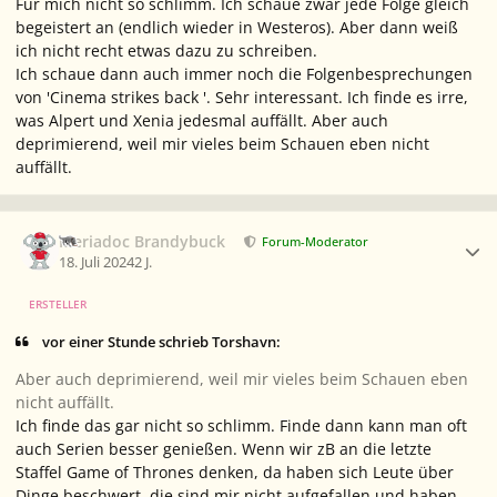
Für mich nicht so schlimm. Ich schaue zwar jede Folge gleich
begeistert an (endlich wieder in Westeros). Aber dann weiß
ich nicht recht etwas dazu zu schreiben.
Ich schaue dann auch immer noch die Folgenbesprechungen
von 'Cinema strikes back '. Sehr interessant. Ich finde es irre,
was Alpert und Xenia jedesmal auffällt. Aber auch
deprimierend, weil mir vieles beim Schauen eben nicht
auffällt.
Ersteller-Statistik
Meriadoc Brandybuck
Forum-Moderator
18. Juli 2024
2 J.
ERSTELLER
vor einer Stunde schrieb Torshavn:
Aber auch deprimierend, weil mir vieles beim Schauen eben
nicht auffällt.
Ich finde das gar nicht so schlimm. Finde dann kann man oft
auch Serien besser genießen. Wenn wir zB an die letzte
Staffel Game of Thrones denken, da haben sich Leute über
Dinge beschwert, die sind mir nicht aufgefallen und haben