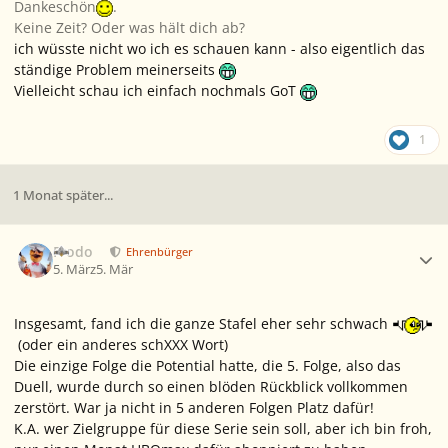
Dankeschön
.
Keine Zeit? Oder was hält dich ab?
ich wüsste nicht wo ich es schauen kann - also eigentlich das
ständige Problem meinerseits
Vielleicht schau ich einfach nochmals GoT
1
1 Monat später...
Ersteller-Statistik
Frodo
Ehrenbürger
5. März
5. Mär
Insgesamt, fand ich die ganze Stafel eher sehr schwach
(oder ein anderes schXXX Wort)
Die einzige Folge die Potential hatte, die 5. Folge, also das
Duell, wurde durch so einen blöden Rückblick vollkommen
zerstört. War ja nicht in 5 anderen Folgen Platz dafür!
K.A. wer Zielgruppe für diese Serie sein soll, aber ich bin froh,