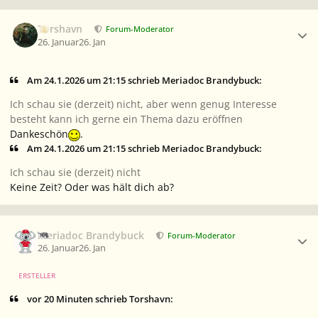
Ersteller-Statistik
Torshavn
Forum-Moderator
26. Januar
26. Jan
Am 24.1.2026 um 21:15 schrieb Meriadoc Brandybuck:
Ich schau sie (derzeit) nicht, aber wenn genug Interesse
besteht kann ich gerne ein Thema dazu eröffnen
Dankeschön
.
Am 24.1.2026 um 21:15 schrieb Meriadoc Brandybuck:
Ich schau sie (derzeit) nicht
Keine Zeit? Oder was hält dich ab?
Ersteller-Statistik
Meriadoc Brandybuck
Forum-Moderator
26. Januar
26. Jan
ERSTELLER
vor 20 Minuten schrieb Torshavn: