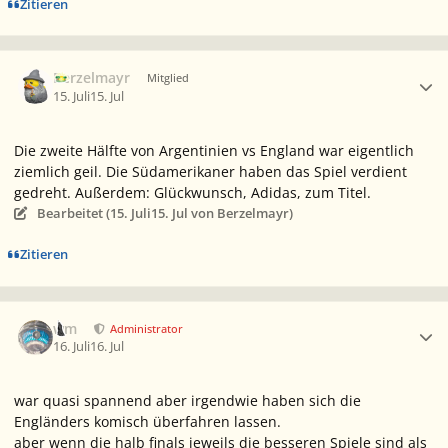
Zitieren
Ersteller-Statistik
Berzelmayr
Mitglied
15. Juli
15. Jul
Die zweite Hälfte von Argentinien vs England war eigentlich
ziemlich geil. Die Südamerikaner haben das Spiel verdient
gedreht. Außerdem: Glückwunsch, Adidas, zum Titel.
Bearbeitet (
15. Juli
15. Jul
von Berzelmayr)
Zitieren
Ersteller-Statistik
wm
Administrator
16. Juli
16. Jul
war quasi spannend aber irgendwie haben sich die
Engländers komisch überfahren lassen.
aber wenn die halb finals jeweils die besseren Spiele sind als