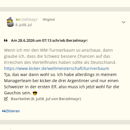
Ersteller-Statistik
Berzelmayr
Mitglied
8. Juli
8. Jul
Am 28.6.2026 um 07:13 schrieb Berzelmayr:
Wenn ich mir den WM-Turnierbaum so anschaue, dann
glaube ich, dass die Schweiz bessere Chancen auf das
Erreichen des Viertelfinales haben sollte als Deutschland.
https://www.kicker.de/weltmeisterschaft/turnierbaum
Tja, das war dann wohl so. Ich habe allerdings in meinem
Managerteam bei kicker.de drei Argentinier und nur einen
Schweizer in der ersten Elf, also muss ich jetzt wohl für die
Gauchos sein.
Bearbeitet (
8. Juli
8. Jul
von Berzelmayr)
Zitieren
Ersteller-Statistik