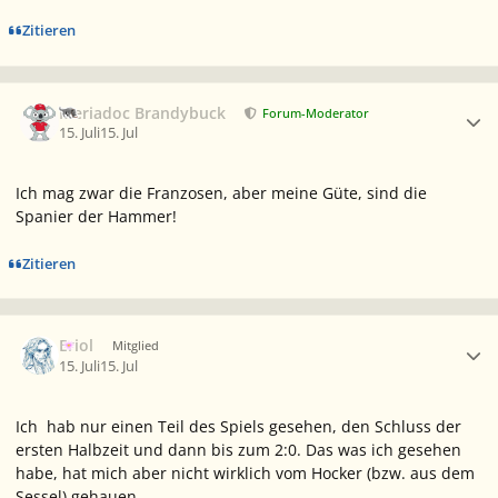
Zitieren
Ersteller-Statistik
Meriadoc Brandybuck
Forum-Moderator
15. Juli
15. Jul
Ich mag zwar die Franzosen, aber meine Güte, sind die
Spanier der Hammer!
Zitieren
Ersteller-Statistik
Eriol
Mitglied
15. Juli
15. Jul
Ich hab nur einen Teil des Spiels gesehen, den Schluss der
ersten Halbzeit und dann bis zum 2:0. Das was ich gesehen
habe, hat mich aber nicht wirklich vom Hocker (bzw. aus dem
Sessel) gehauen.