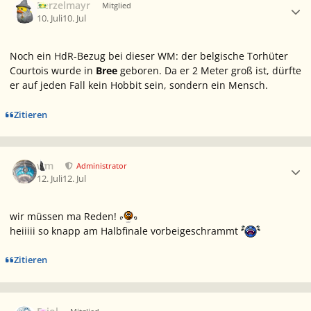
Berzelmayr
Mitglied
10. Juli
10. Jul
Noch ein HdR-Bezug bei dieser WM: der belgische Torhüter
Courtois wurde in
Bree
geboren. Da er 2 Meter groß ist, dürfte
er auf jeden Fall kein Hobbit sein, sondern ein Mensch.
Zitieren
Ersteller-Statistik
wm
Administrator
12. Juli
12. Jul
wir müssen ma Reden!
heiiiii so knapp am Halbfinale vorbeigeschrammt
Zitieren
Ersteller-Statistik