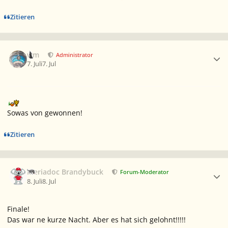
Zitieren
Ersteller-Statistik
wm
Administrator
7. Juli
7. Jul
Sowas von gewonnen!
Zitieren
Ersteller-Statistik
Meriadoc Brandybuck
Forum-Moderator
8. Juli
8. Jul
Finale!
Das war ne kurze Nacht. Aber es hat sich gelohnt!!!!!