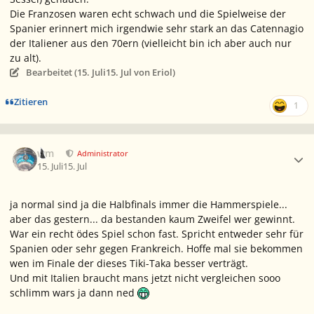
Die Franzosen waren echt schwach und die Spielweise der
Spanier erinnert mich irgendwie sehr stark an das
Catennagio
der Italiener aus den 70ern (vielleicht bin ich aber auch nur
zu alt).
Bearbeitet (
15. Juli
15. Jul
von Eriol)
Zitieren
1
Ersteller-Statistik
wm
Administrator
15. Juli
15. Jul
ja normal sind ja die Halbfinals immer die Hammerspiele...
aber das gestern... da bestanden kaum Zweifel wer gewinnt.
War ein recht ödes Spiel schon fast. Spricht entweder sehr für
Spanien oder sehr gegen Frankreich. Hoffe mal sie bekommen
wen im Finale der dieses Tiki-Taka besser verträgt.
Und mit Italien braucht mans jetzt nicht vergleichen sooo
schlimm wars ja dann ned