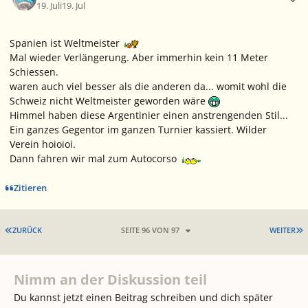
19. Juli
19. Jul
Spanien ist Weltmeister
Mal wieder Verlängerung. Aber immerhin kein 11 Meter
Schiessen.
waren auch viel besser als die anderen da... womit wohl die
Schweiz nicht Weltmeister geworden wäre
Himmel haben diese Argentinier einen anstrengenden Stil...
Ein ganzes Gegentor im ganzen Turnier kassiert. Wilder
Verein hoioioi.
Dann fahren wir mal zum Autocorso
Zitieren
ERSTE SEITE
L
ZURÜCK
SEITE 96 VON 97
WEITER
Nimm an der Diskussion teil
Du kannst jetzt einen Beitrag schreiben und dich später