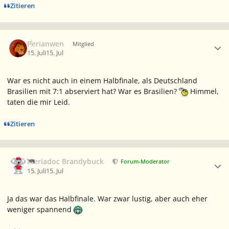
Zitieren
Ersteller-Statistik
Perianwen
Mitglied
15. Juli
15. Jul
War es nicht auch in einem Halbfinale, als Deutschland
Brasilien mit 7:1 abserviert hat? War es Brasilien?
Himmel,
taten die mir Leid.
Zitieren
Ersteller-Statistik
Meriadoc Brandybuck
Forum-Moderator
15. Juli
15. Jul
Ja das war das Halbfinale. War zwar lustig, aber auch eher
weniger spannend