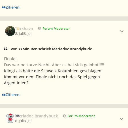
Zitieren
Ersteller-Statistik
Torshavn
Forum-Moderator
8. Juli
8. Jul
vor 33 Minuten schrieb Meriadoc Brandybuck:
Finale!
Das war ne kurze Nacht. Aber es hat sich gelohnt!!!!!
Klingt als hätte die Schweiz Kolumbien geschlagen.
Kommt vor dem Finale nicht noch das Spiel gegen
Argentinien?
Zitieren
Ersteller-Statistik
Meriadoc Brandybuck
Forum-Moderator
8. Juli
8. Jul