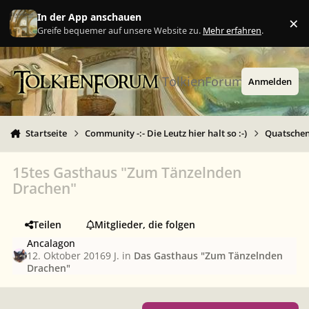
Zu Inhalt springen
In der App anschauen
×
Ig
Greife bequemer auf unsere Website zu.
Mehr erfahren
.
TolkienForum
Anmelden
Startseite
Community -:- Die Leutz hier halt so :-)
Quatschen 
15tes Gasthaus "Zum Tänzelnden
Drachen"
Teilen
Mitglieder, die folgen
Ancalagon
12. Oktober 2016
9 J.
in
Das Gasthaus "Zum Tänzelnden
Drachen"