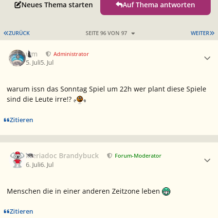
Neues Thema starten
Auf Thema antworten
ERSTE SEITE
L
ZURÜCK
SEITE 96 VON 97
WEITER
Ersteller-Statistik
wm
Administrator
5. Juli
5. Jul
warum issn das Sonntag Spiel um 22h wer plant diese Spiele
sind die Leute irre!?
Zitieren
Ersteller-Statistik
Meriadoc Brandybuck
Forum-Moderator
6. Juli
6. Jul
Menschen die in einer anderen Zeitzone leben
Zitieren