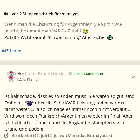
vor 2 Stunden schrieb Berzelmayr:
Wenn man die Abkürzung für Argentinien (ARG) mit VAR
mischt, bekommt man VARG - Zufall?
Zufall!? Wohl kaum!! Schwachsinnig? Aber sicher
Zitieren
Ersteller-Statistik
Meriadoc Brandybuck
Forum-Moderator
12. Juli
12. Jul
Ist halt schade, dass es so enden muss. Sie waren so gut. Und
Embolo...
über die Schiri/VAR-Leistung reden wir mal
nicht weiter..... also ich habe es immer noch nicht verdaut...
Wird wohl doch Frankreich/Argentinien wieder im Final. Aber
ich hoffe ich irre mich und die Engländer stampfen sie in
Grund und Boden!
Bearbeitet (
12. Juli
12. Jul
von Meriadoc Brandybuck)