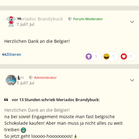
Ersteller-Statistik
Meriadoc Brandybuck
Forum-Moderator
7. Juli
7. Jul
Herzlichen Dank an die Belgier!
Zitieren
1
1
1
Ersteller-Statistik
wm
Administrator
7. Juli
7. Jul
vor 13 Stunden schrieb Meriadoc Brandybuck:
Herzlichen Dank an die Belgier!
na bei soviel Engagement müsste man fast belgische
Schokolade kaufen! Aber man muss ja nicht alles zu weit
treiben
So jetzt geht looooo-hoooooooos!