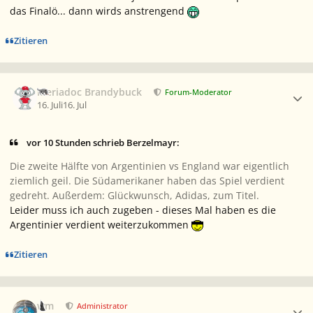
das Finalö... dann wirds anstrengend
Zitieren
Ersteller-Statistik
Meriadoc Brandybuck
Forum-Moderator
16. Juli
16. Jul
vor 10 Stunden schrieb Berzelmayr:
Die zweite Hälfte von Argentinien vs England war eigentlich
ziemlich geil. Die Südamerikaner haben das Spiel verdient
gedreht. Außerdem: Glückwunsch, Adidas, zum Titel.
Leider muss ich auch zugeben - dieses Mal haben es die
Argentinier verdient weiterzukommen
Zitieren
Ersteller-Statistik
wm
Administrator