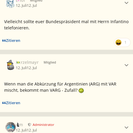
Eriol
Mitglied
12. Juli
12. Jul
Vielleicht sollte euer Bundespräsident mal mit Herrn Infantino
telefonieren.
Zitieren
1
Ersteller-Statistik
Berzelmayr
Mitglied
12. Juli
12. Jul
Wenn man die Abkürzung für Argentinien (ARG) mit VAR
mischt, bekommt man VARG - Zufall?
Zitieren
Ersteller-Statistik
wm
Administrator
12. Juli
12. Jul