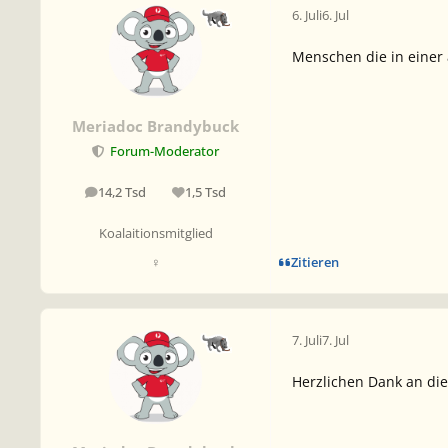
6. Juli
6. Jul
Menschen die in einer
Meriadoc Brandybuck
Forum-Moderator
14,2 Tsd
1,5 Tsd
Beiträge
Reputation
Koalaitionsmitglied
Zitieren
♀
7. Juli
7. Jul
Herzlichen Dank an die