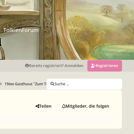
TolkienForum
Bereits registriert? Anmelden
Registrieren
15tes Gasthaus "Zum Tänzelnden Drachen"
Suche …
Teilen
Mitglieder, die folgen