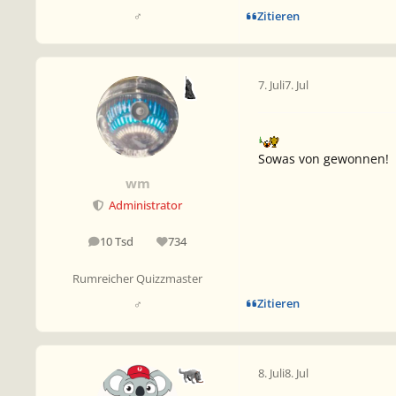
Zitieren
♂
7. Juli
7. Jul
Sowas von gewonnen!
wm
Administrator
10 Tsd
734
Beiträge
Reputation
Rumreicher Quizzmaster
Zitieren
♂
8. Juli
8. Jul