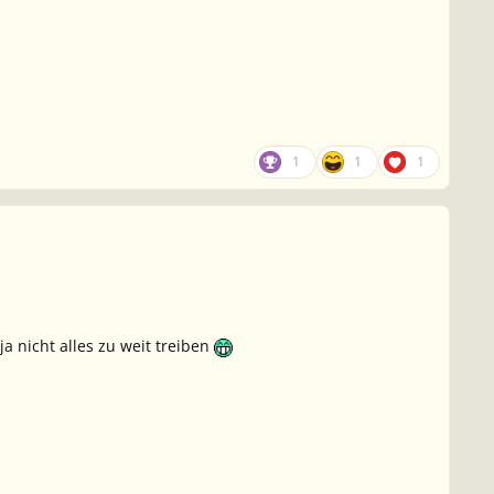
1
1
1
 nicht alles zu weit treiben