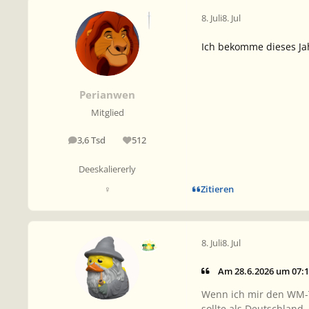
8. Juli
8. Jul
Ich bekomme dieses Jah
Perianwen
Mitglied
3,6 Tsd
512
Beiträge
Reputation
Deeskaliererly
Zitieren
♀
8. Juli
8. Jul
Am 28.6.2026 um 07:1
Wenn ich mir den WM-T
sollte als Deutschland.