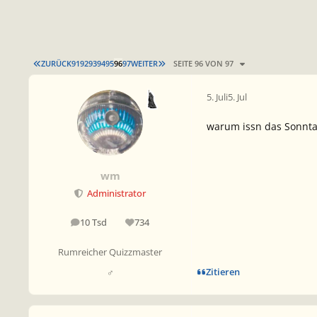
ERSTE SEITE
LETZTE SEITE
ZURÜCK
91
92
93
94
95
96
97
WEITER
SEITE 96 VON 97
5. Juli
5. Jul
warum issn das Sonntag
wm
Administrator
10 Tsd
734
Beiträge
Reputation
Rumreicher Quizzmaster
Zitieren
♂