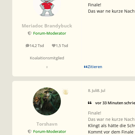
Finale!
Das war ne kurze Nacht.
Meriadoc Brandybuck
Forum-Moderator
14,2 Tsd
1,5 Tsd
Beiträge
Reputation
Koalaitionsmitglied
Zitieren
♀
8. Juli
8. Jul
vor 33 Minuten schri
Finale!
Das war ne kurze Nacht.
Torshavn
Klingt als hätte die S
Kommt vor dem Finale n
Forum-Moderator