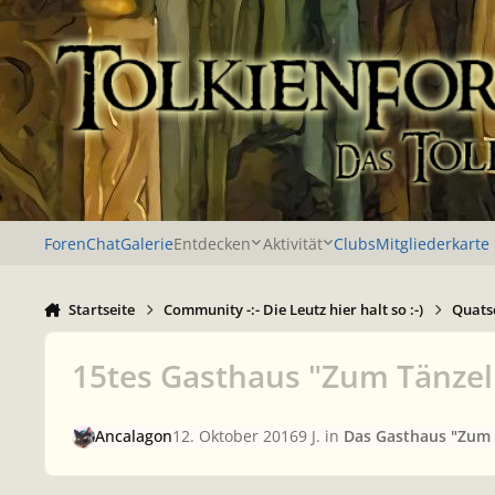
Zu Inhalt springen
Foren
Chat
Galerie
Entdecken
Aktivität
Clubs
Mitgliederkarte
Startseite
Community -:- Die Leutz hier halt so :-)
Quatsc
15tes Gasthaus "Zum Tänze
Ancalagon
12. Oktober 2016
9 J.
in
Das Gasthaus "Zum