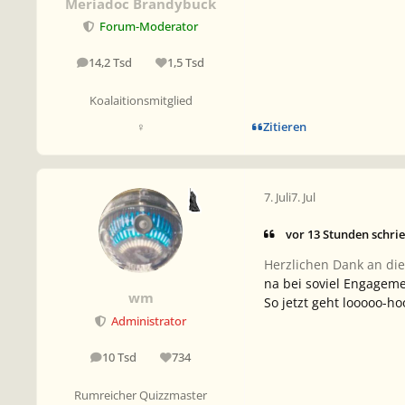
Meriadoc Brandybuck
Forum-Moderator
14,2 Tsd
1,5 Tsd
Beiträge
Reputation
Koalaitionsmitglied
Zitieren
♀
7. Juli
7. Jul
vor 13 Stunden schri
Herzlichen Dank an die
na bei soviel Engageme
wm
So jetzt geht looooo-h
Administrator
10 Tsd
734
Beiträge
Reputation
Rumreicher Quizzmaster