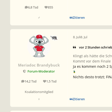
6,8 Tsd
855
Beiträge
Reputation
Zitieren
♂
8. Juli
8. Jul
vor 2 Stunden schrie
Klingt als hätte die S
Kommt vor dem Finale n
Meriadoc Brandybuck
Ja es kommen noch 2 Sp
Forum-Moderator
Nichts desto trotzt; FI
14,2 Tsd
1,5 Tsd
Beiträge
Reputation
Koalaitionsmitglied
Zitieren
♀