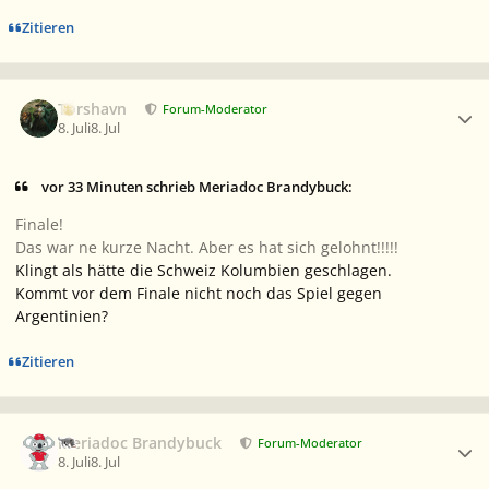
Zitieren
Ersteller-Statistik
Torshavn
Forum-Moderator
8. Juli
8. Jul
vor 33 Minuten schrieb Meriadoc Brandybuck:
Finale!
Das war ne kurze Nacht. Aber es hat sich gelohnt!!!!!
Klingt als hätte die Schweiz Kolumbien geschlagen.
Kommt vor dem Finale nicht noch das Spiel gegen
Argentinien?
Zitieren
Ersteller-Statistik
Meriadoc Brandybuck
Forum-Moderator
8. Juli
8. Jul