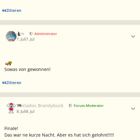
Zitieren
Ersteller-Statistik
wm
Administrator
7. Juli
7. Jul
Sowas von gewonnen!
Zitieren
Ersteller-Statistik
Meriadoc Brandybuck
Forum-Moderator
8. Juli
8. Jul
Finale!
Das war ne kurze Nacht. Aber es hat sich gelohnt!!!!!