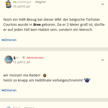
Berzelmayr
Mitglied
10. Juli
10. Jul
Noch ein HdR-Bezug bei dieser WM: der belgische Torhüter
Courtois wurde in
Bree
geboren. Da er 2 Meter groß ist, dürfte
er auf jeden Fall kein Hobbit sein, sondern ein Mensch.
Zitieren
Ersteller-Statistik
wm
Administrator
12. Juli
12. Jul
wir müssen ma Reden!
heiiiii so knapp am Halbfinale vorbeigeschrammt
Zitieren
Ersteller-Statistik