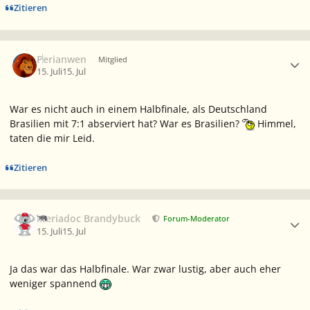
Zitieren
Ersteller-Statistik
Perianwen
Mitglied
15. Juli
15. Jul
War es nicht auch in einem Halbfinale, als Deutschland
Brasilien mit 7:1 abserviert hat? War es Brasilien?
Himmel,
taten die mir Leid.
Zitieren
Ersteller-Statistik
Meriadoc Brandybuck
Forum-Moderator
15. Juli
15. Jul
Ja das war das Halbfinale. War zwar lustig, aber auch eher
weniger spannend