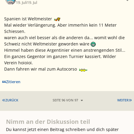
19. Juli
19. Jul
Spanien ist Weltmeister
Mal wieder Verlängerung. Aber immerhin kein 11 Meter
Schiessen.
waren auch viel besser als die anderen da... womit wohl die
Schweiz nicht Weltmeister geworden wäre
Himmel haben diese Argentinier einen anstrengenden Stil...
Ein ganzes Gegentor im ganzen Turnier kassiert. Wilder
Verein hoioioi.
Dann fahren wir mal zum Autocorso
Zitieren
ERSTE SEITE
L
ZURÜCK
SEITE 96 VON 97
WEITER
Nimm an der Diskussion teil
Du kannst jetzt einen Beitrag schreiben und dich später