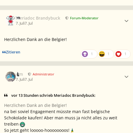
Ersteller-Statistik
Meriadoc Brandybuck
Forum-Moderator
7. Juli
7. Jul
Herzlichen Dank an die Belgier!
Zitieren
1
1
1
Ersteller-Statistik
wm
Administrator
7. Juli
7. Jul
vor 13 Stunden schrieb Meriadoc Brandybuck:
Herzlichen Dank an die Belgier!
na bei soviel Engagement müsste man fast belgische
Schokolade kaufen! Aber man muss ja nicht alles zu weit
treiben
So jetzt geht looooo-hoooooooos!