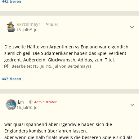
Zitieren
Ersteller-Statistik
Berzelmayr
Mitglied
15. Juli
15. Jul
Die zweite Hälfte von Argentinien vs England war eigentlich
ziemlich geil. Die Südamerikaner haben das Spiel verdient
gedreht. Außerdem: Glückwunsch, Adidas, zum Titel.
Bearbeitet (
15. Juli
15. Jul
von Berzelmayr)
Zitieren
Ersteller-Statistik
wm
Administrator
16. Juli
16. Jul
war quasi spannend aber irgendwie haben sich die
Engländers komisch überfahren lassen.
aber wenn die halb finals jeweils die besseren Spiele sind als