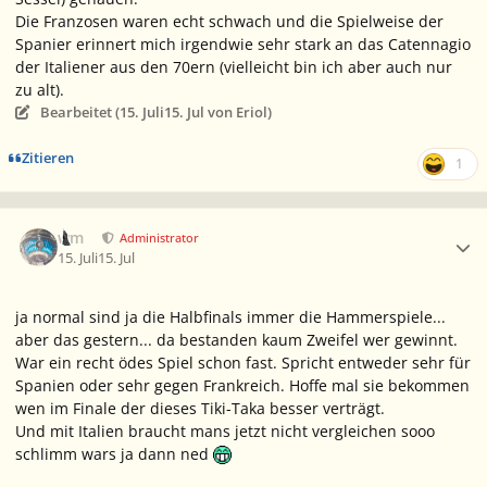
Die Franzosen waren echt schwach und die Spielweise der
Spanier erinnert mich irgendwie sehr stark an das
Catennagio
der Italiener aus den 70ern (vielleicht bin ich aber auch nur
zu alt).
Bearbeitet (
15. Juli
15. Jul
von Eriol)
Zitieren
1
Ersteller-Statistik
wm
Administrator
15. Juli
15. Jul
ja normal sind ja die Halbfinals immer die Hammerspiele...
aber das gestern... da bestanden kaum Zweifel wer gewinnt.
War ein recht ödes Spiel schon fast. Spricht entweder sehr für
Spanien oder sehr gegen Frankreich. Hoffe mal sie bekommen
wen im Finale der dieses Tiki-Taka besser verträgt.
Und mit Italien braucht mans jetzt nicht vergleichen sooo
schlimm wars ja dann ned