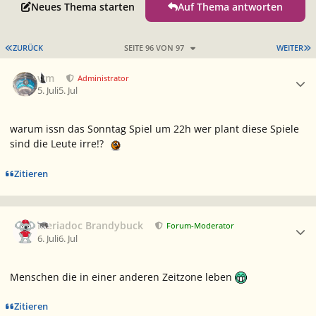
Neues Thema starten
Auf Thema antworten
ERSTE SEITE
L
ZURÜCK
SEITE 96 VON 97
WEITER
Ersteller-Statistik
wm
Administrator
5. Juli
5. Jul
warum issn das Sonntag Spiel um 22h wer plant diese Spiele
sind die Leute irre!?
Zitieren
Ersteller-Statistik
Meriadoc Brandybuck
Forum-Moderator
6. Juli
6. Jul
Menschen die in einer anderen Zeitzone leben
Zitieren