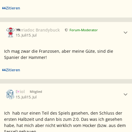
Zitieren
Ersteller-Statistik
Meriadoc Brandybuck
Forum-Moderator
15. Juli
15. Jul
Ich mag zwar die Franzosen, aber meine Güte, sind die
Spanier der Hammer!
Zitieren
Ersteller-Statistik
Eriol
Mitglied
15. Juli
15. Jul
Ich hab nur einen Teil des Spiels gesehen, den Schluss der
ersten Halbzeit und dann bis zum 2:0. Das was ich gesehen
habe, hat mich aber nicht wirklich vom Hocker (bzw. aus dem
Sessel) gehauen.