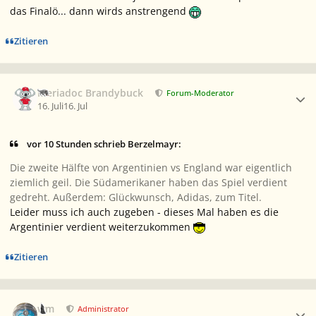
das Finalö... dann wirds anstrengend
Zitieren
Ersteller-Statistik
Meriadoc Brandybuck
Forum-Moderator
16. Juli
16. Jul
vor 10 Stunden schrieb Berzelmayr:
Die zweite Hälfte von Argentinien vs England war eigentlich
ziemlich geil. Die Südamerikaner haben das Spiel verdient
gedreht. Außerdem: Glückwunsch, Adidas, zum Titel.
Leider muss ich auch zugeben - dieses Mal haben es die
Argentinier verdient weiterzukommen
Zitieren
Ersteller-Statistik
wm
Administrator