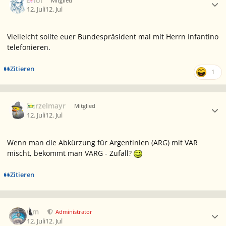
Eriol
Mitglied
12. Juli
12. Jul
Vielleicht sollte euer Bundespräsident mal mit Herrn Infantino
telefonieren.
Zitieren
1
Ersteller-Statistik
Berzelmayr
Mitglied
12. Juli
12. Jul
Wenn man die Abkürzung für Argentinien (ARG) mit VAR
mischt, bekommt man VARG - Zufall?
Zitieren
Ersteller-Statistik
wm
Administrator
12. Juli
12. Jul