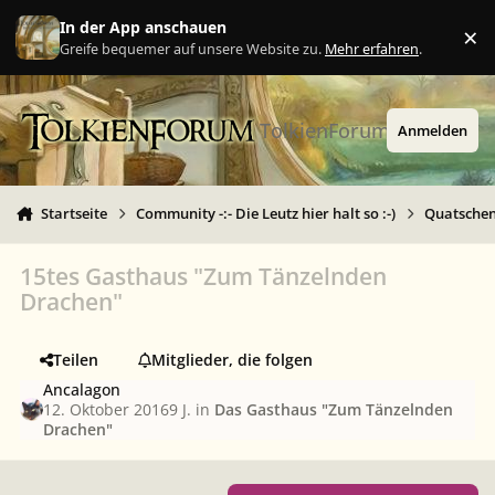
Zu Inhalt springen
In der App anschauen
×
Ig
Greife bequemer auf unsere Website zu.
Mehr erfahren
.
TolkienForum
Anmelden
Startseite
Community -:- Die Leutz hier halt so :-)
Quatschen 
15tes Gasthaus "Zum Tänzelnden
Drachen"
Teilen
Mitglieder, die folgen
Ancalagon
12. Oktober 2016
9 J.
in
Das Gasthaus "Zum Tänzelnden
Drachen"