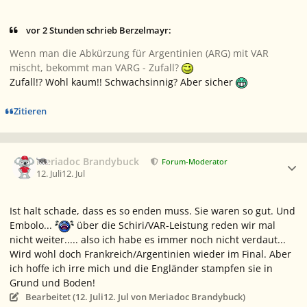
vor 2 Stunden schrieb Berzelmayr:
Wenn man die Abkürzung für Argentinien (ARG) mit VAR
mischt, bekommt man VARG - Zufall?
Zufall!? Wohl kaum!! Schwachsinnig? Aber sicher
Zitieren
Ersteller-Statistik
Meriadoc Brandybuck
Forum-Moderator
12. Juli
12. Jul
Ist halt schade, dass es so enden muss. Sie waren so gut. Und
Embolo...
über die Schiri/VAR-Leistung reden wir mal
nicht weiter..... also ich habe es immer noch nicht verdaut...
Wird wohl doch Frankreich/Argentinien wieder im Final. Aber
ich hoffe ich irre mich und die Engländer stampfen sie in
Grund und Boden!
Bearbeitet (
12. Juli
12. Jul
von Meriadoc Brandybuck)