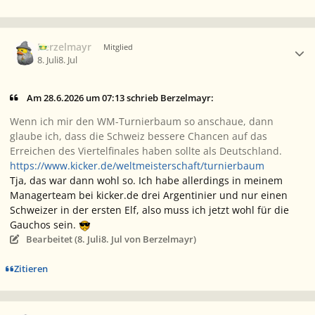
Ersteller-Statistik
Berzelmayr
Mitglied
8. Juli
8. Jul
Am 28.6.2026 um 07:13 schrieb Berzelmayr:
Wenn ich mir den WM-Turnierbaum so anschaue, dann
glaube ich, dass die Schweiz bessere Chancen auf das
Erreichen des Viertelfinales haben sollte als Deutschland.
https://www.kicker.de/weltmeisterschaft/turnierbaum
Tja, das war dann wohl so. Ich habe allerdings in meinem
Managerteam bei kicker.de drei Argentinier und nur einen
Schweizer in der ersten Elf, also muss ich jetzt wohl für die
Gauchos sein.
Bearbeitet (
8. Juli
8. Jul
von Berzelmayr)
Zitieren
Ersteller-Statistik