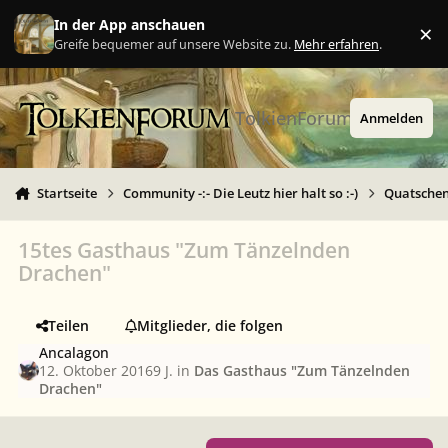
Zu Inhalt springen
In der App anschauen
×
Ig
Greife bequemer auf unsere Website zu.
Mehr erfahren
.
TolkienForum
Anmelden
Startseite
Community -:- Die Leutz hier halt so :-)
Quatschen 
15tes Gasthaus "Zum Tänzelnden
Drachen"
Teilen
Mitglieder, die folgen
Ancalagon
12. Oktober 2016
9 J.
in
Das Gasthaus "Zum Tänzelnden
Drachen"