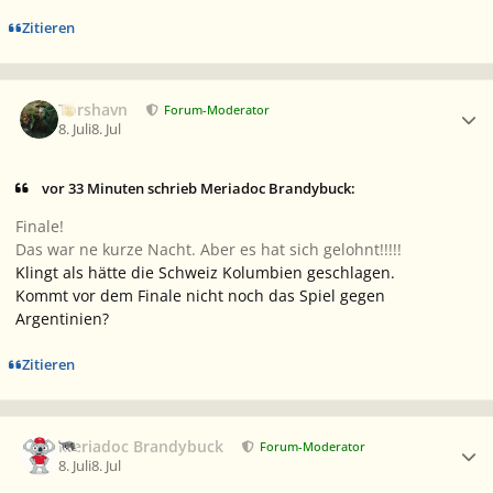
Zitieren
Ersteller-Statistik
Torshavn
Forum-Moderator
8. Juli
8. Jul
vor 33 Minuten schrieb Meriadoc Brandybuck:
Finale!
Das war ne kurze Nacht. Aber es hat sich gelohnt!!!!!
Klingt als hätte die Schweiz Kolumbien geschlagen.
Kommt vor dem Finale nicht noch das Spiel gegen
Argentinien?
Zitieren
Ersteller-Statistik
Meriadoc Brandybuck
Forum-Moderator
8. Juli
8. Jul