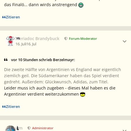
das Finalö... dann wirds anstrengend
Zitieren
Ersteller-Statistik
Meriadoc Brandybuck
Forum-Moderator
16. Juli
16. Jul
vor 10 Stunden schrieb Berzelmayr:
Die zweite Hälfte von Argentinien vs England war eigentlich
ziemlich geil. Die Südamerikaner haben das Spiel verdient
gedreht. Außerdem: Glückwunsch, Adidas, zum Titel.
Leider muss ich auch zugeben - dieses Mal haben es die
Argentinier verdient weiterzukommen
Zitieren
Ersteller-Statistik
wm
Administrator