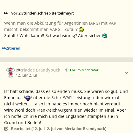
vor 2 Stunden schrieb Berzelmayr:
Wenn man die Abkürzung für Argentinien (ARG) mit VAR
mischt, bekommt man VARG - Zufall?
Zufall!? Wohl kaum!! Schwachsinnig? Aber sicher
Zitieren
Ersteller-Statistik
Meriadoc Brandybuck
Forum-Moderator
12. Juli
12. Jul
Ist halt schade, dass es so enden muss. Sie waren so gut. Und
Embolo...
über die Schiri/VAR-Leistung reden wir mal
nicht weiter..... also ich habe es immer noch nicht verdaut...
Wird wohl doch Frankreich/Argentinien wieder im Final. Aber
ich hoffe ich irre mich und die Engländer stampfen sie in
Grund und Boden!
Bearbeitet (
12. Juli
12. Jul
von Meriadoc Brandybuck)