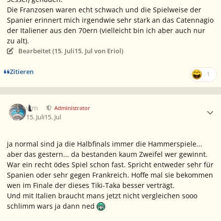
Die Franzosen waren echt schwach und die Spielweise der
Spanier erinnert mich irgendwie sehr stark an das
Catennagio
der Italiener aus den 70ern (vielleicht bin ich aber auch nur
zu alt).
Bearbeitet (
15. Juli
15. Jul
von Eriol)
Zitieren
1
Ersteller-Statistik
wm
Administrator
15. Juli
15. Jul
ja normal sind ja die Halbfinals immer die Hammerspiele...
aber das gestern... da bestanden kaum Zweifel wer gewinnt.
War ein recht ödes Spiel schon fast. Spricht entweder sehr für
Spanien oder sehr gegen Frankreich. Hoffe mal sie bekommen
wen im Finale der dieses Tiki-Taka besser verträgt.
Und mit Italien braucht mans jetzt nicht vergleichen sooo
schlimm wars ja dann ned