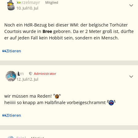
Berzelmayr
Mitglied
10. Juli
10. Jul
Noch ein HdR-Bezug bei dieser WM: der belgische Torhüter
Courtois wurde in
Bree
geboren. Da er 2 Meter groß ist, dürfte
er auf jeden Fall kein Hobbit sein, sondern ein Mensch.
Zitieren
Ersteller-Statistik
wm
Administrator
12. Juli
12. Jul
wir müssen ma Reden!
heiiiii so knapp am Halbfinale vorbeigeschrammt
Zitieren
Ersteller-Statistik