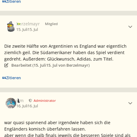
Zitieren
Ersteller-Statistik
Berzelmayr
Mitglied
15. Juli
15. Jul
Die zweite Hälfte von Argentinien vs England war eigentlich
ziemlich geil. Die Südamerikaner haben das Spiel verdient
gedreht. Außerdem: Glückwunsch, Adidas, zum Titel.
Bearbeitet (
15. Juli
15. Jul
von Berzelmayr)
Zitieren
Ersteller-Statistik
wm
Administrator
16. Juli
16. Jul
war quasi spannend aber irgendwie haben sich die
Engländers komisch überfahren lassen.
aber wenn die halb finals jeweils die besseren Spiele sind als