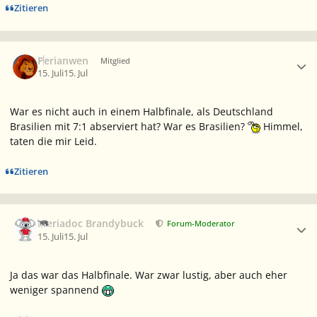
Zitieren
Ersteller-Statistik
Perianwen
Mitglied
15. Juli
15. Jul
War es nicht auch in einem Halbfinale, als Deutschland
Brasilien mit 7:1 abserviert hat? War es Brasilien?
Himmel,
taten die mir Leid.
Zitieren
Ersteller-Statistik
Meriadoc Brandybuck
Forum-Moderator
15. Juli
15. Jul
Ja das war das Halbfinale. War zwar lustig, aber auch eher
weniger spannend