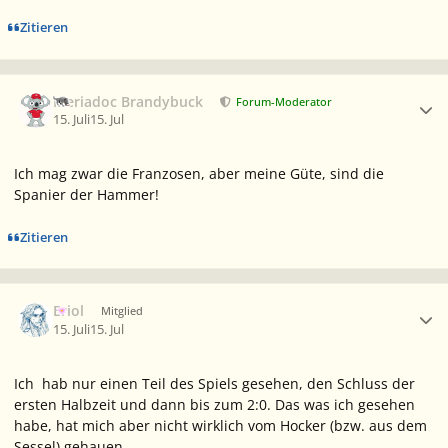
Zitieren
Ersteller-Statistik
Meriadoc Brandybuck
Forum-Moderator
15. Juli
15. Jul
Ich mag zwar die Franzosen, aber meine Güte, sind die
Spanier der Hammer!
Zitieren
Ersteller-Statistik
Eriol
Mitglied
15. Juli
15. Jul
Ich hab nur einen Teil des Spiels gesehen, den Schluss der
ersten Halbzeit und dann bis zum 2:0. Das was ich gesehen
habe, hat mich aber nicht wirklich vom Hocker (bzw. aus dem
Sessel) gehauen.