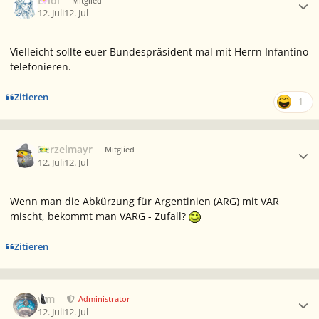
Eriol
Mitglied
12. Juli
12. Jul
Vielleicht sollte euer Bundespräsident mal mit Herrn Infantino
telefonieren.
Zitieren
1
Ersteller-Statistik
Berzelmayr
Mitglied
12. Juli
12. Jul
Wenn man die Abkürzung für Argentinien (ARG) mit VAR
mischt, bekommt man VARG - Zufall?
Zitieren
Ersteller-Statistik
wm
Administrator
12. Juli
12. Jul