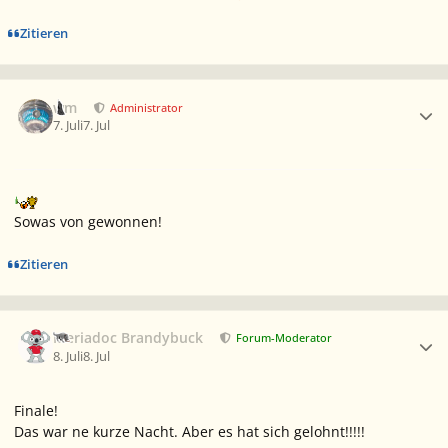
Zitieren
Ersteller-Statistik
wm
Administrator
7. Juli
7. Jul
Sowas von gewonnen!
Zitieren
Ersteller-Statistik
Meriadoc Brandybuck
Forum-Moderator
8. Juli
8. Jul
Finale!
Das war ne kurze Nacht. Aber es hat sich gelohnt!!!!!