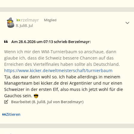
Ersteller-Statistik
Berzelmayr
Mitglied
8. Juli
8. Jul
Am 28.6.2026 um 07:13 schrieb Berzelmayr:
Wenn ich mir den WM-Turnierbaum so anschaue, dann
glaube ich, dass die Schweiz bessere Chancen auf das
Erreichen des Viertelfinales haben sollte als Deutschland.
https://www.kicker.de/weltmeisterschaft/turnierbaum
Tja, das war dann wohl so. Ich habe allerdings in meinem
Managerteam bei kicker.de drei Argentinier und nur einen
Schweizer in der ersten Elf, also muss ich jetzt wohl für die
Gauchos sein.
Bearbeitet (
8. Juli
8. Jul
von Berzelmayr)
Zitieren
Ersteller-Statistik