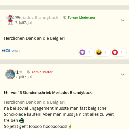
Ersteller-Statistik
Meriadoc Brandybuck
Forum-Moderator
7. Juli
7. Jul
Herzlichen Dank an die Belgier!
Zitieren
1
1
1
Ersteller-Statistik
wm
Administrator
7. Juli
7. Jul
vor 13 Stunden schrieb Meriadoc Brandybuck:
Herzlichen Dank an die Belgier!
na bei soviel Engagement müsste man fast belgische
Schokolade kaufen! Aber man muss ja nicht alles zu weit
treiben
So jetzt geht looooo-hoooooooos!