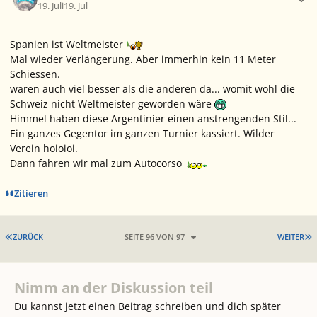
19. Juli
19. Jul
Spanien ist Weltmeister
Mal wieder Verlängerung. Aber immerhin kein 11 Meter
Schiessen.
waren auch viel besser als die anderen da... womit wohl die
Schweiz nicht Weltmeister geworden wäre
Himmel haben diese Argentinier einen anstrengenden Stil...
Ein ganzes Gegentor im ganzen Turnier kassiert. Wilder
Verein hoioioi.
Dann fahren wir mal zum Autocorso
Zitieren
ERSTE SEITE
L
ZURÜCK
SEITE 96 VON 97
WEITER
Nimm an der Diskussion teil
Du kannst jetzt einen Beitrag schreiben und dich später