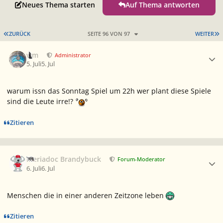
Neues Thema starten
Auf Thema antworten
ERSTE SEITE
L
ZURÜCK
SEITE 96 VON 97
WEITER
Ersteller-Statistik
wm
Administrator
5. Juli
5. Jul
warum issn das Sonntag Spiel um 22h wer plant diese Spiele
sind die Leute irre!?
Zitieren
Ersteller-Statistik
Meriadoc Brandybuck
Forum-Moderator
6. Juli
6. Jul
Menschen die in einer anderen Zeitzone leben
Zitieren