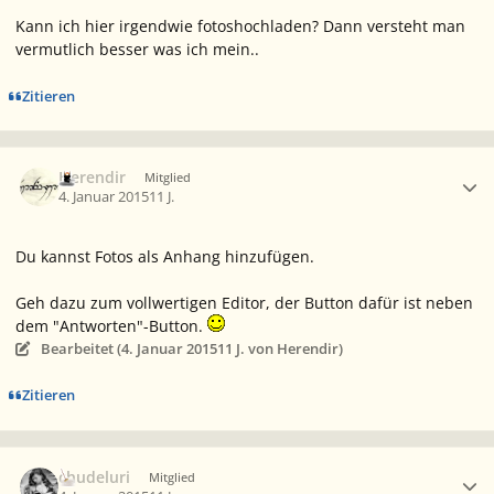
Kann ich hier irgendwie fotoshochladen? Dann versteht man
vermutlich besser was ich mein..
Zitieren
Ersteller-Statistik
Herendir
Mitglied
4. Januar 2015
11 J.
Du kannst Fotos als Anhang hinzufügen.
Geh dazu zum vollwertigen Editor, der Button dafür ist neben
dem "Antworten"-Button.
Bearbeitet (
4. Januar 2015
11 J.
von Herendir)
Zitieren
Ersteller-Statistik
chudeluri
Mitglied