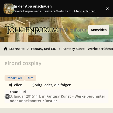
Zu Inhalt springen
In der App anschauen
×
Ig
Greife bequemer auf unsere Website zu.
Mehr erfahren
.
TolkienForum
Anmelden
Startseite
Fantasy und Co.
Fantasy Kunst – Werke berühmte
elrond cosplay
fanartikel
film
Teilen
Mitglieder, die folgen
chudeluri
3. Januar 2015
11 J.
in
Fantasy Kunst – Werke berühmter
oder unbekannter Künstler