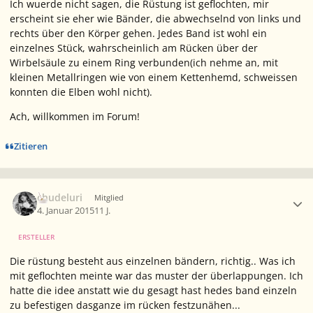
Ich wuerde nicht sagen, die Rüstung ist geflochten, mir
erscheint sie eher wie Bänder, die abwechselnd von links und
rechts über den Körper gehen. Jedes Band ist wohl ein
einzelnes Stück, wahrscheinlich am Rücken über der
Wirbelsäule zu einem Ring verbunden(ich nehme an, mit
kleinen Metallringen wie von einem Kettenhemd, schweissen
konnten die Elben wohl nicht).
Ach, willkommen im Forum!
Zitieren
Ersteller-Statistik
chudeluri
Mitglied
4. Januar 2015
11 J.
ERSTELLER
Die rüstung besteht aus einzelnen bändern, richtig.. Was ich
mit geflochten meinte war das muster der überlappungen. Ich
hatte die idee anstatt wie du gesagt hast hedes band einzeln
zu befestigen dasganze im rücken festzunähen...