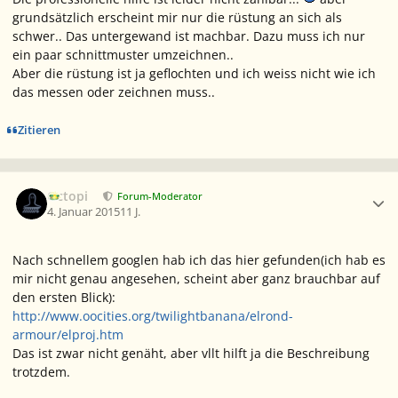
grundsätzlich erscheint mir nur die rüstung an sich als
schwer.. Das untergewand ist machbar. Dazu muss ich nur
ein paar schnittmuster umzeichnen..
Aber die rüstung ist ja geflochten und ich weiss nicht wie ich
das messen oder zeichnen muss..
Zitieren
Ersteller-Statistik
Octopi
Forum-Moderator
4. Januar 2015
11 J.
Nach schnellem googlen hab ich das hier gefunden(ich hab es
mir nicht genau angesehen, scheint aber ganz brauchbar auf
den ersten Blick):
http://www.oocities.org/twilightbanana/elrond-
armour/elproj.htm
Das ist zwar nicht genäht, aber vllt hilft ja die Beschreibung
trotzdem.