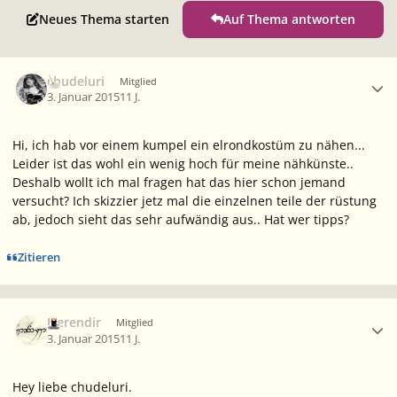
Neues Thema starten
Auf Thema antworten
Ersteller-Statistik
chudeluri
Mitglied
3. Januar 2015
11 J.
Hi, ich hab vor einem kumpel ein elrondkostüm zu nähen...
Leider ist das wohl ein wenig hoch für meine nähkünste..
Deshalb wollt ich mal fragen hat das hier schon jemand
versucht? Ich skizzier jetz mal die einzelnen teile der rüstung
ab, jedoch sieht das sehr aufwändig aus.. Hat wer tipps?
Zitieren
Ersteller-Statistik
Herendir
Mitglied
3. Januar 2015
11 J.
Hey liebe chudeluri.