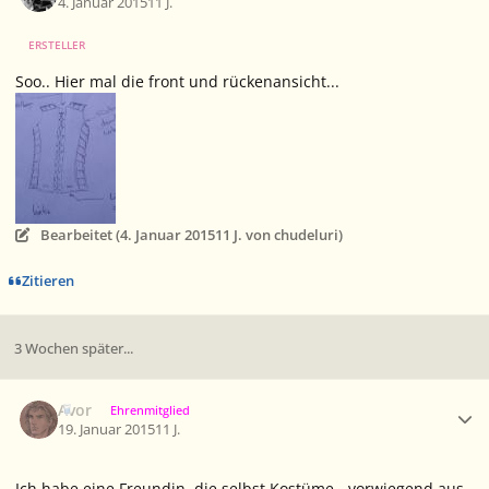
4. Januar 2015
11 J.
ERSTELLER
Soo.. Hier mal die front und rückenansicht...
Bearbeitet (
4. Januar 2015
11 J.
von chudeluri)
Zitieren
3 Wochen später...
Ersteller-Statistik
Avor
Ehrenmitglied
19. Januar 2015
11 J.
Ich habe eine Freundin, die selbst Kostüme - vorwiegend aus