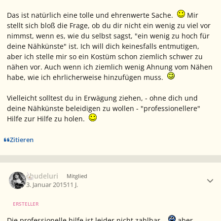
Das ist natürlich eine tolle und ehrenwerte Sache.
Mir
stellt sich bloß die Frage, ob du dir nicht ein wenig zu viel vor
nimmst, wenn es, wie du selbst sagst, "ein wenig zu hoch für
deine Nähkünste" ist. Ich will dich keinesfalls entmutigen,
aber ich stelle mir so ein Kostüm schon ziemlich schwer zu
nähen vor. Auch wenn ich ziemlich wenig Ahnung vom Nähen
habe, wie ich ehrlicherweise hinzufügen muss.
Vielleicht solltest du in Erwägung ziehen, - ohne dich und
deine Nähkünste beleidigen zu wollen - "professionellere"
Hilfe zur Hilfe zu holen.
Zitieren
Ersteller-Statistik
chudeluri
Mitglied
3. Januar 2015
11 J.
ERSTELLER
Die professionelle hilfe ist leider nicht zahlbar...
aber