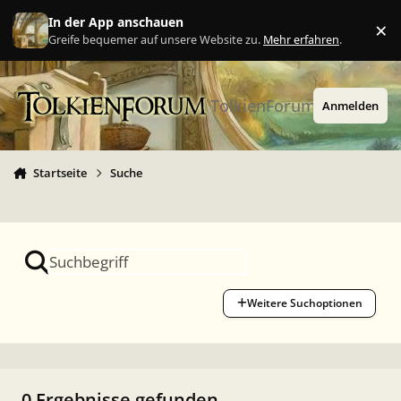
Zu Inhalt springen
In der App anschauen
×
Ig
Greife bequemer auf unsere Website zu.
Mehr erfahren
.
TolkienForum
Anmelden
Startseite
Suche
Weitere Suchoptionen
0 Ergebnisse gefunden