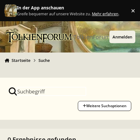
Zu Inhalt springen
In der App anschauen
×
Ig
Greife bequemer auf unsere Website zu.
Mehr erfahren
.
TolkienForum
Anmelden
Startseite
Suche
Weitere Suchoptionen
0 Ergebnisse gefunden