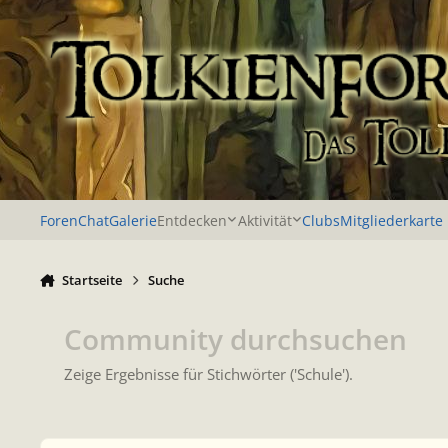
Zu Inhalt springen
Foren
Chat
Galerie
Entdecken
Aktivität
Clubs
Mitgliederkarte
Startseite
Suche
Community durchsuchen
Zeige Ergebnisse für Stichwörter ('Schule').